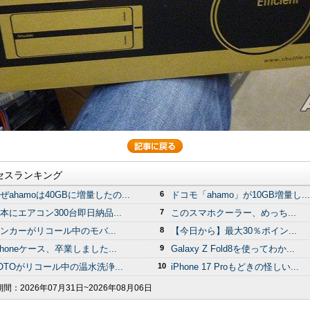
セスランキング
ぜahamoは40GBに増量したの...
6
ドコモ「ahamo」が10GB増量し...
本にエアコン300台即日納品...
7
このスマホクーラー、めっち...
ンカーがリコール中のモバ...
8
【今日から】最大30％ポイン...
Phoneケース、卒業しました...
9
Galaxy Z Fold8を使ってわか...
OTOがリコール中の温水洗浄...
10
iPhone 17 Proもどきの怪しい...
期間：
2026年07月31日~2026年08月06日