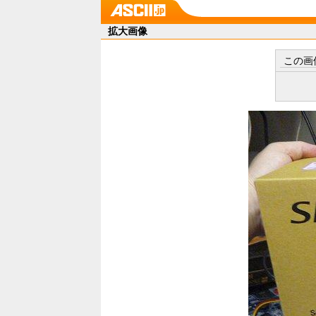
拡大画像
この画