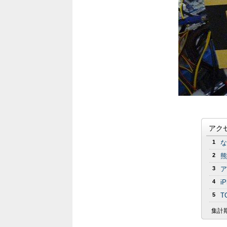
アク
1
な
2
熊
3
ア
4
i
5
T
集計