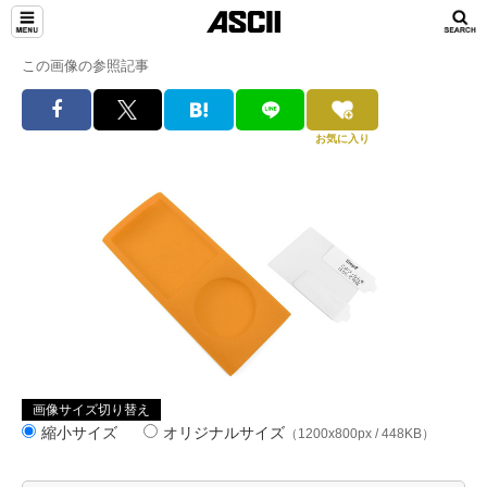
この画像の参照記事
お気に入り
画像サイズ切り替え
縮小サイズ
オリジナルサイズ
（1200x800px / 448KB）