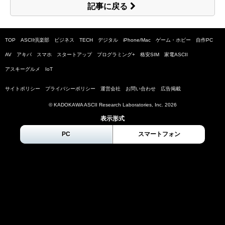
記事に戻る
TOP
ASCII倶楽部
ビジネス
TECH
デジタル
iPhone/Mac
ゲーム・ホビー
自作PC
AV
アキバ
スマホ
スタートアップ
プログラミング+
格安SIM
家電ASCII
アスキーグルメ
IoT
サイトポリシー
プライバシーポリシー
運営会社
お問い合わせ
広告掲載
© KADOKAWA ASCII Research Laboratories, Inc.
2026
表示形式
PC
スマートフォン