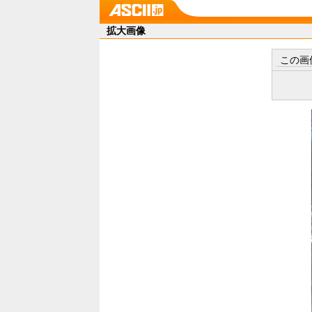
拡大画像
この画