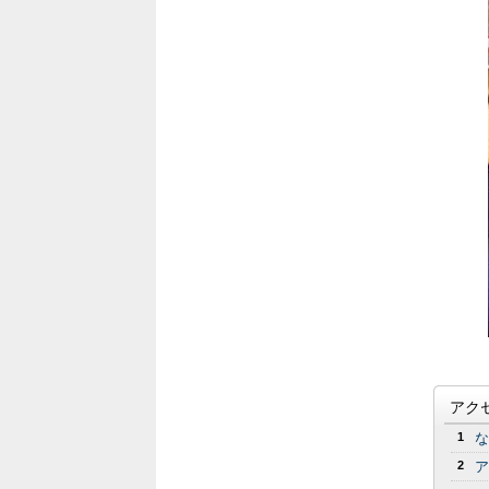
アク
1
な
2
ア