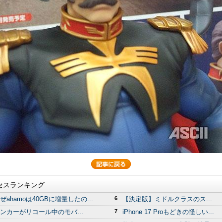
セスランキング
ぜahamoは40GBに増量したの...
6
【決定版】ミドルクラスのス...
ンカーがリコール中のモバ...
7
iPhone 17 Proもどきの怪しい...