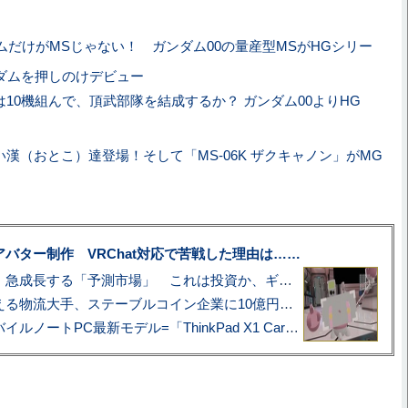
ムだけがMSじゃない！ ガンダム00の量産型MSがHGシリー
ダムを押しのけデビュー
は10機組んで、頂武部隊を結成するか？ ガンダム00よりHG
い漢（おとこ）達登場！そして「MS-06K ザクキャノン」がMG
uberアバター制作 VRChat対応で苦戦した理由は……
プロ野球も対象に、急成長する「予測市場」 これは投資か、ギャンブルか
アマゾン配送を支える物流大手、ステーブルコイン企業に10億円投資のワケ
あこがれの旗艦モバイルノートPC最新モデル=「ThinkPad X1 Carbon Gen 14 Aura Edition」実機レビュー