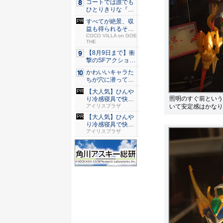
コートでは誰でも
ひとりきりな『エ
ースをね...
すべてが絶景、収
益も得られるその
仕組みと...
COCO VILLA on GOE
THE
【8月9日まで】衝
撃のSFアクション
『G...
かわいいキャラた
ちが穴に潜ってひ
どい目に...
【大人気】ひんや
照明のすぐ前という
り冷感寝具で快適
いて安定感はかなり
な睡眠を...
アイリスプラザ
【大人気】ひんや
り冷感寝具で快適
な睡眠を...
アイリスプラザ