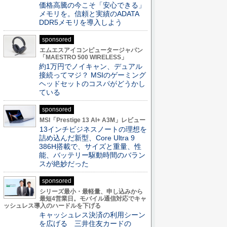
価格高騰の今こそ「安心できる」
メモリを。信頼と実績のADATA
DDR5メモリを導入しよう
sponsored
エムエスアイコンピュータージャパン
「MAESTRO 500 WIRELESS」
約1万円でノイキャン、デュアル
接続ってマジ？ MSIのゲーミング
ヘッドセットのコスパがどうかし
ている
sponsored
MSI「Prestige 13 AI+ A3M」レビュー
13インチビジネスノートの理想を
詰め込んだ新型、Core Ultra 9
386H搭載で、サイズと重量、性
能、バッテリー駆動時間のバラン
スが絶妙だった
sponsored
シリーズ最小・最軽量、申し込みから
最短4営業日。モバイル通信対応でキャ
ッシュレス導入のハードルを下げる
キャッシュレス決済の利用シーン
を広げる 三井住友カードの