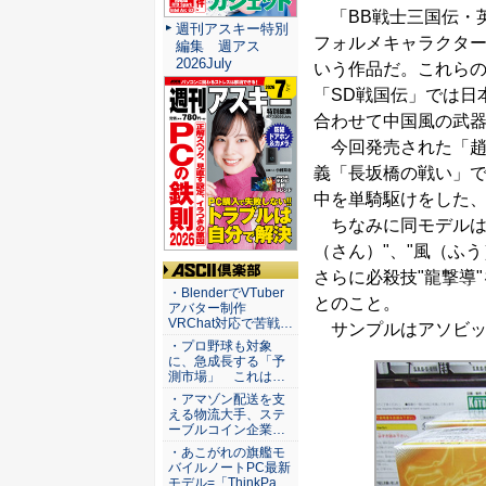
「BB戦士三国伝・
週刊アスキー特別
フォルメキャラクター
編集 週アス
2026July
いう作品だ。これら
「SD戦国伝」では日
合わせて中国風の武
今回発売された「趙
義「長坂橋の戦い」
中を単騎駆けをした
ちなみに同モデルは、
（さん）"、"風（ふ
さらに必殺技"龍撃導
ASCII倶楽部
・BlenderでVTuber
とのこと。
アバター制作
VRChat対応で苦戦…
サンプルはアソビット
・プロ野球も対象
に、急成長する「予
測市場」 これは…
・アマゾン配送を支
える物流大手、ステ
ーブルコイン企業…
・あこがれの旗艦モ
バイルノートPC最新
モデル=「ThinkPa…