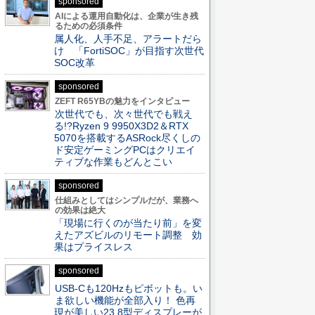
sponsored
AIによる運用自動化は、企業が生き残
るための必須条件
属人化、人手不足、アラートだら
け 「FortiSOC」が目指す次世代
SOC改革
sponsored
ZEFT R65YBの魅力をインタビュー
次世代でも、次々世代でも戦え
る!?Ryzen 9 9950X3D2＆RTX
5070を搭載するASRock尽くしの
ド安定ゲーミングPCはクリエイ
ティブな作業もどんとこい
sponsored
仕組みとしてはシンプルだが、業務へ
の効果は絶大
「現場に行くのが当たり前」を変
えたアズビルのリモート調整 効
果はプライスレス
sponsored
USB-Cも120Hzもピボットも。い
ま欲しい機能が全部入り！ 色再
現が美しい23.8型ディスプレーが