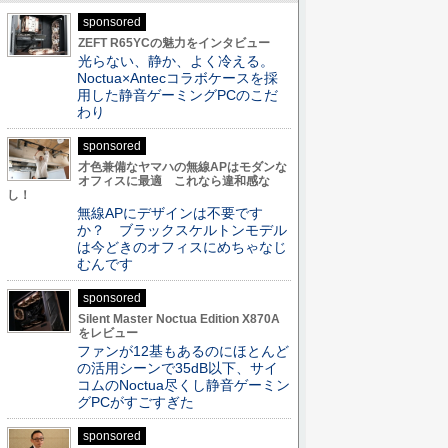
sponsored
ZEFT R65YCの魅力をインタビュー
光らない、静か、よく冷える。
Noctua×Antecコラボケースを採
用した静音ゲーミングPCのこだ
わり
sponsored
才色兼備なヤマハの無線APはモダンな
オフィスに最適 これなら違和感な
し！
無線APにデザインは不要です
か？ ブラックスケルトンモデル
は今どきのオフィスにめちゃなじ
むんです
sponsored
Silent Master Noctua Edition X870A
をレビュー
ファンが12基もあるのにほとんど
の活用シーンで35dB以下、サイ
コムのNoctua尽くし静音ゲーミン
グPCがすごすぎた
sponsored