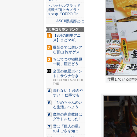
・ハッセルブラッド
搭載の頂上カメラ・
スマホ「OPPO Fin…
ASCII倶楽部とは
【8月の劇場アニ
メ】まどマギ、13
年ぶり...
撮影会では超レア
な蒼山 怜がゲスト
登場！...
ちばてつやvs梶原
一騎、巨匠どうし
のガチ...
全国の絶景ポイン
トにサウナ付きの
付属している2本
シェア別...
COCO VILLA on GOE
THE
濡れない！ 歩きや
すい！ 仕事でも履
ける...
「ひめちゃんのい
る生活」へようこ
そ！ 「...
魔性の家庭教師は
グラドルだった!?
村雨...
君は『巨人の星』
のすごさを知って
いるか？...