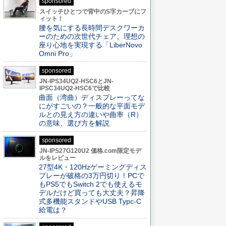
sponsored
スイッチひとつで背中のS字カーブにフ
ィット！
腰を気にする長時間デスクワーカ
ーのための次世代チェア。理想の
座り心地を実現する「LiberNovo
Omni Pro」
sponsored
JN-IPS34UQ2-HSC6とJN-
IPSC34UQ2-HSC6で比較
曲面（湾曲）ディスプレーってな
にがすごいの？一般的な平面モデ
ルとの見え方の違いや曲率（R）
の意味、選び方を解説
sponsored
JN-IPS27G120U2 価格.com限定モデ
ルをレビュー
27型4K・120Hzゲーミングディス
プレーが破格の3万円切り！PCで
もPS5でもSwitch 2でも使えるモ
デルだけど買っても大丈夫？昇降
式多機能スタンドやUSB Typc-C
給電は？