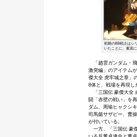
初期のBB戦士はシ
いたことに、素直に
「趙雲ガンダム・飛影
激突編」のアイテムが
傑大全 虎牢城之章」
8体と、戦場を再現し
「三国伝 豪傑大全 
闘「赤壁の戦い」を
ダム、周瑜ヒャクシ
司馬懿サザビー、曹
が付いている。
一方、「三国伝 豪傑
いる反董卓連合と董