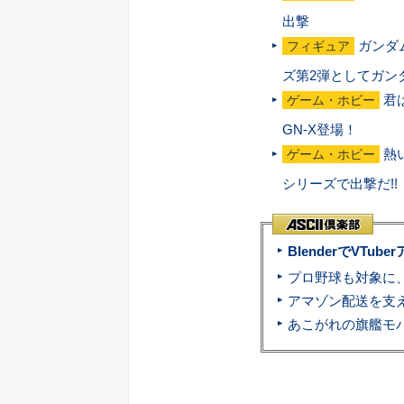
出撃
ガンダ
フィギュア
ズ第2弾としてガン
君
ゲーム・ホビー
GN-X登場！
熱
ゲーム・ホビー
シリーズで出撃だ!!
BlenderでVT