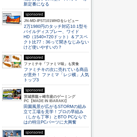
新定番になる
sponsored
JN-MD-IPST101WHDをレビュー
2万1980円のタッチ対応10.1型モ
バイルディスプレー、ワイド
HD（1540×720ドット）＆アスペ
クト比77：36って聞きなじみない
けど使いやすいの？
sponsored
ファミチキ「ファミマ味」も実食
ファミチキの次に売れている商品
が意外！ ファミマ「レジ横」人気
トップ3
sponsored
茨城県龍ヶ崎市産のゲーミング
PC【MADE IN IBARAKI】
田園風景が広がるSTORMの組み
立て工場を見学！プロの早組み
（しかも丁寧）とBTO PCならで
はの特注PCパーツに大興奮
sponsored