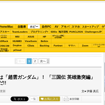
Phone/Mac
自動車
ホビー
自作PC
AV
アキバ
スマホ
ゲ
スタートアップ
アスキー
TeamLeaders
プログラミング+
SDGs
地方活性
PUACL2026
ChallengersJP
パソコン
ゲーミングPC
MSI
ASUS
HP
STORM
SEVEN
ASRock
HUAWEI
ViewSonic
Belkin
ソフトバンクの
Dropbox
CData
Backlog
Fortinet
ヤマハ
Zoom
ORACOM
IoT
brand
pCloud
new ME!
前へ
1
2
次へ
目は「趙雲ガンダム」！ 「三国伝 英雄激突編」
!!
分更新
文● 伊藤 真広
お気に入り
一覧