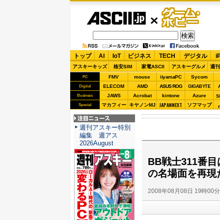
ASCII.jp
ゲーム・
ホビー
トップ
AI
IoT
ビジネス
TECH
デジタル
i
アスキーキッズ
格安SIM
家電ASCII
アスキーグルメ
週刊
FMV
mouse
iiyamaPC
Sycom
PC
ELECOM
AMD
ASUS ROG
Digital
GIGABYTE
JAWS
Acrobat
kintone
Azure
Business
S
JAPANNEXT
マカフィー
キヤノンMJ
ソフマップ
Special
注目ニュース
週刊アスキー特別
編集 週アス
2026August
BB戦士311番
の名場面を再現だ
2008年08月08日 19時00