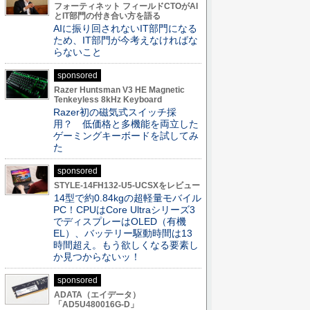
フォーティネット フィールドCTOがAI
とIT部門の付き合い方を語る
AIに振り回されないIT部門になる
ため、IT部門が今考えなければな
らないこと
sponsored
Razer Huntsman V3 HE Magnetic
Tenkeyless 8kHz Keyboard
Razer初の磁気式スイッチ採
用？ 低価格と多機能を両立した
ゲーミングキーボードを試してみ
た
sponsored
STYLE-14FH132-U5-UCSXをレビュー
14型で約0.84kgの超軽量モバイル
PC！CPUはCore Ultraシリーズ3
でディスプレーはOLED（有機
EL）、バッテリー駆動時間は13
時間超え。もう欲しくなる要素し
か見つからないッ！
sponsored
ADATA（エイデータ）
「AD5U480016G-D」