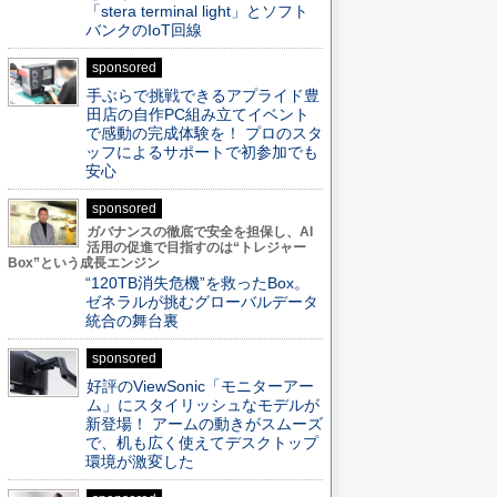
「stera terminal light」とソフト
バンクのIoT回線
sponsored
手ぶらで挑戦できるアプライド豊
田店の自作PC組み立てイベント
で感動の完成体験を！ プロのスタ
ッフによるサポートで初参加でも
安心
sponsored
ガバナンスの徹底で安全を担保し、AI
活用の促進で目指すのは“トレジャー
Box”という成長エンジン
“120TB消失危機”を救ったBox。
ゼネラルが挑むグローバルデータ
統合の舞台裏
sponsored
好評のViewSonic「モニターアー
ム」にスタイリッシュなモデルが
新登場！ アームの動きがスムーズ
で、机も広く使えてデスクトップ
環境が激変した