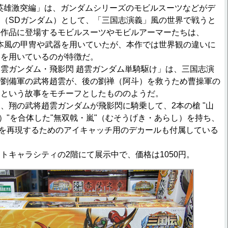
英雄激突編」は、ガンダムシリーズのモビルスーツなどがデ
（SDガンダム）として、「三国志演義」風の世界で戦うと
の作品に登場するモビルスーツやモビルアーマーたちは、
本風の甲冑や武器を用いていたが、本作では世界観の違いに
器を用いているのが特徴だ。
雲ガンダム・飛影閃 趙雲ガンダム単騎駆け」は、三国志演
で劉備軍の武将趙雲が、後の劉禅（阿斗）を救うため曹操軍の
、という故事をモチーフとしたもののようだ。
翔の武将趙雲ガンダムが飛影閃に騎乗して、2本の槍 "山
う）"を合体した"無双戟・嵐"（むそうげき・あらし）を持ち、
"を再現するためのアイキャッチ用のデカールも付属している
キャラシティの2階にて展示中で、価格は1050円。