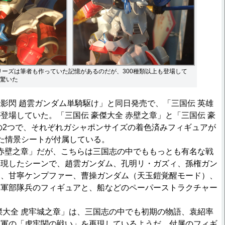
リーズは筆者も作っていた記憶があるのだが、300種類以上も登場して
驚いた
閃 趙雲ガンダム単騎駆け」と同日発売で、「三国伝 英雄
登場していた。「三国伝 豪傑大全 赤壁之章」と「三国伝 豪
の2つで、それぞれガシャポンサイズの着色済みフィギュアが
た情景シートが付属している。
赤壁之章」だが、こちらは三国志の中でももっとも有名な戦
再現したシーンで、趙雲ガンダム、孔明リ・ガズィ、孫権ガン
キ、甘寧ケンプファー、曹操ガンダム（天玉鎧覚醒モード）、
操軍部隊兵のフィギュアと、船などのペーパーストラクチャー
大全 虎牢城之章」は、三国志の中でも初期の物語、袁紹率
卓軍の「虎牢関の戦い」を再現しているようだ。付属のフィギ