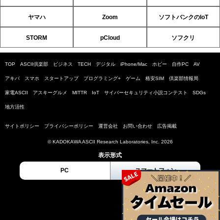
ヤマハ
Zoom
ソフトバンクのIoT
STORM
pCloud
ソフクリ
TOP
ASCII倶楽部
ビジネス
TECH
デジタル
iPhone/Mac
ホビー
自作PC
AV
アキバ
スマホ
スタートアップ
プログラミング+
ゲーム
格安SIM
倶楽部情報局
家電ASCII
アスキーグルメ
MITTR
IoT
サイバーセキュリティ小説コンテスト
SDGs
地方活性
サイトポリシー
プライバシーポリシー
運営会社
お問い合わせ
広告掲載
© KADOKAWA ASCII Research Laboratories, Inc. 2026
表示形式
PC
スマートフォン