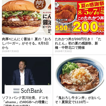
肉厚×にんにく醤油！ 夏の「おろ
たれかつ丼が200円引き！ 「た
しバーガー」がそそる。8月5日
れとん」初の夏の感謝祭、新
から
橋・中野北口で開催
2026年7月30日
2026年7月30日
ソフトバンク宮川社長、ドコモ
「鬼おろし牛タン丼」がおいし
「ahamo」の40GBへの増量に
そ！夏限定で1110円～