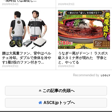
「現時点では追従し...
2026年8月4日
2026年8月5日
腰は大風量ファン、背中はペル
うなぎ一尾がドーン！ ラスボス
チェ冷却。ダブルで身体を冷や
級スタミナ丼が現れた 宇奈と
す1着2役のファン付きウ...
と、やってる
2026年8月5日
2026年8月6日
Recommended by
この記事の先頭へ
ASCII.jpトップへ