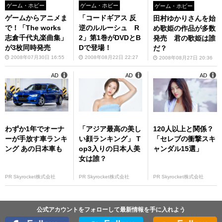
ゲーム・ホビー
ゲーム・ホビー
ゲーム・ホビー
ゲームからアニメま
「コードギアス 反
田村ゆかりさんを始
で！「The works
逆のルルーシュ R
め歌姫の作品が多数
志倉千代丸楽曲集」
2」第1巻がDVDとB
発売 君の歌姫は誰
が3枚同時発売
Dで登場！
だ？
2008年07月30日 16:55
2008年08月22日 22:27
2008年08月27日 20:36
AD
AD
AD
わずか1年でオーナ
「アジア最高の美し
120人以上と関係？
ーが手放す車ランキ
い顔ランキング」 T
「セレブの衝撃スキ
ング あの日本車も
op3入りの日本人美
ャンダル15選」
女は誰？
PR Skyrocket株式会社
PR Skyrocket株式会社
PR Skyrocket株式会社
公式アカウントをフォローして最新情報を手に入れよう