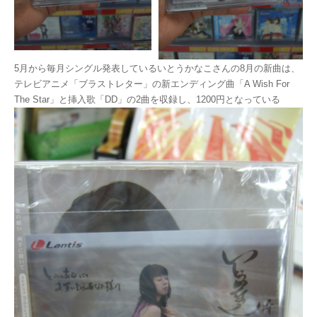
5月から毎月シングル発表しているいとうかなこさんの8月の新曲は、
テレビアニメ「ブラストレター」の新エンディング曲「A Wish For
The Star」と挿入歌「DD」の2曲を収録し、1200円となっている