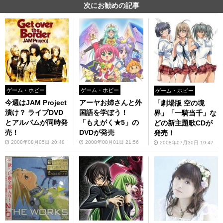
次にお勧めの記事
ゲーム・ホビー
ゲーム・ホビー
ゲーム・ホビー
今週はJAM Project
アーヤお姉さんと外
「劇場版 空の境
漬け？ ライブDVD
国語を学ぼう！
界」「一騎当千」な
とアルバムが同時発
「もえがく★5」の
どの新主題歌CDが
売！
DVDが発売
発売！
2008年08月05日 20:48
2008年08月01日 21:56
2008年07月30日 19:47