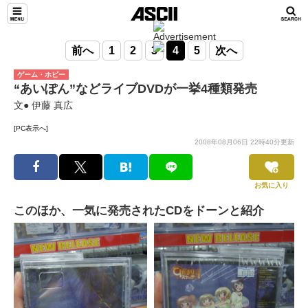
前へ
1
2
3
4
5
次へ
ゲーム・ホビー
“あいぽん”などライブDVDが一挙4種類発売
文● 伊藤 真広
[PC表示へ]
2008年08月06日 22時40分更新
お気に入り
このほか、一気に発売されたCDをドーンと紹介