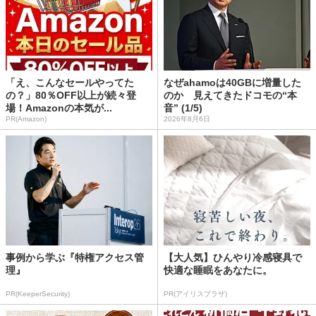
「え、こんなセールやってた
なぜahamoは40GBに増量した
の？」80％OFF以上が続々登
のか 見えてきたドコモの“本
場！Amazonの本気が...
音” (1/5)
PR(Amazon)
2026年8月6日
事例から学ぶ『特権アクセス管
【大人気】ひんやり冷感寝具で
理』
快適な睡眠をあなたに。
PR(KeeperSecurity)
PR(アイリスプラザ)