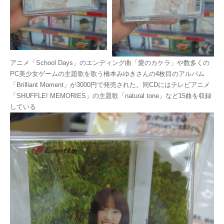
アニメ「School Days」のエンディング曲「愛のカケラ」や数多くの
PC美少女ゲームの主題歌を歌う橋本みゆきさんの4枚目のアルバム
「Brilliant Moment」が3000円で発売された。同CDにはテレビアニメ
「SHUFFLE! MEMORIES」の主題歌「natural tone」など15曲を収録
している