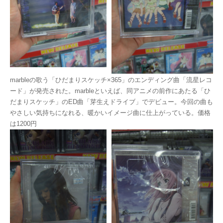
marbleの歌う「ひだまりスケッチ×365」のエンディング曲「流星レコ
ード」が発売された。marbleといえば、同アニメの前作にあたる「ひ
だまりスケッチ」のED曲「芽生えドライブ」でデビュー。今回の曲も
やさしい気持ちになれる、暖かいイメージ曲に仕上がっている。価格
は1200円