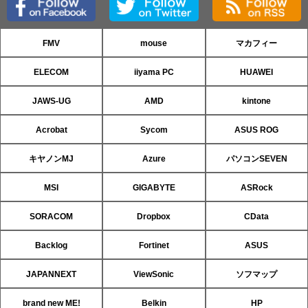
FMV
mouse
マカフィー
ELECOM
iiyama PC
HUAWEI
JAWS-UG
AMD
kintone
Acrobat
Sycom
ASUS ROG
キヤノンMJ
Azure
パソコンSEVEN
MSI
GIGABYTE
ASRock
SORACOM
Dropbox
CData
Backlog
Fortinet
ASUS
JAPANNEXT
ViewSonic
ソフマップ
brand new ME!
Belkin
HP