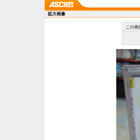
拡大画像
この画