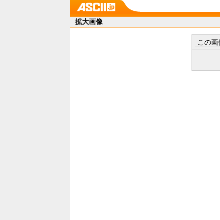
拡大画像
この画