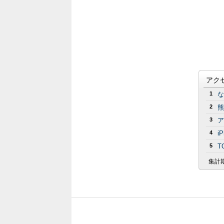
アク
1
な
2
熊
3
ア
4
i
5
T
集計