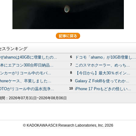
セスランキング
ぜahamoは40GBに増量したの...
6
ドコモ「ahamo」が10GB増量し...
本にエアコン300台即日納品...
7
このスマホクーラー、めっち...
ンカーがリコール中のモバ...
8
【今日から】最大30％ポイン...
Phoneケース、卒業しました...
9
Galaxy Z Fold8を使ってわか...
OTOがリコール中の温水洗浄...
10
iPhone 17 Proもどきの怪しい...
期間：
2026年07月31日~2026年08月06日
© KADOKAWA ASCII Research Laboratories, Inc.
2026