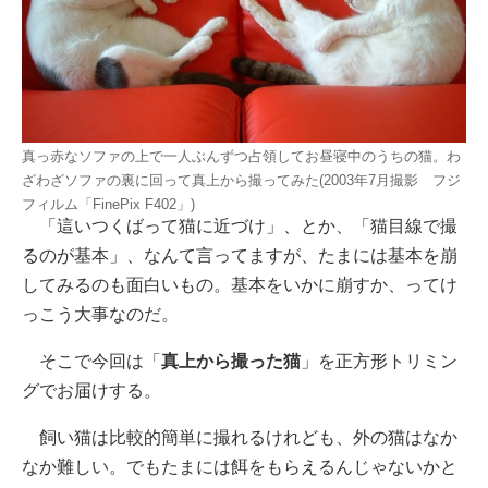
真っ赤なソファの上で一人ぶんずつ占領してお昼寝中のうちの猫。わ
ざわざソファの裏に回って真上から撮ってみた(2003年7月撮影 フジ
フィルム「FinePix F402」)
「這いつくばって猫に近づけ」、とか、「猫目線で撮
るのが基本」、なんて言ってますが、たまには基本を崩
してみるのも面白いもの。基本をいかに崩すか、ってけ
っこう大事なのだ。
そこで今回は「
真上から撮った猫
」を正方形トリミン
グでお届けする。
飼い猫は比較的簡単に撮れるけれども、外の猫はなか
なか難しい。でもたまには餌をもらえるんじゃないかと