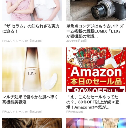
『ザ セラム』の知られざる実力
単焦点コンデジはもう古い!? ズ
に迫る！
ーム搭載の最新LUMIX「L10」
が猫撮影の常識...
PR(エリクシール on 美的.com)
2026年6月18日
マルチ効果で健やかな肌へ導く
「え、こんなセールやってた
高機能美容液
の？」80％OFF以上が続々登
場！Amazonの本気が...
PR(エリクシール on 美的.com)
PR(Amazon)