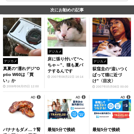
次にお勧めの記事
デジカメ
床に張り付いて“へ
デジカメ
デジカメ
ちゃ～”、猫も夏バ
真夏の“濡れデジ”O
荻窪圭の“這いつく
テするんです
ptio W60は「買
ばって猫に近づ
2007年08月22日 16:14
い」か
け”〈目次〉
2008年08月05日 12:00
2007年05月08日 00:00
AD
AD
AD
バナナもダメ…？腎
最短5分で接続
最短5分で接続