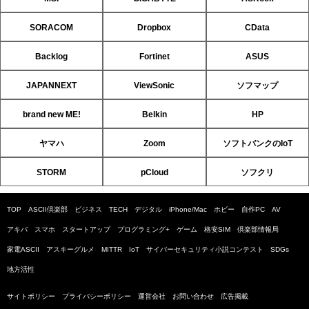
SORACOM
Dropbox
CData
Backlog
Fortinet
ASUS
JAPANNEXT
ViewSonic
ソフマップ
brand new ME!
Belkin
HP
ヤマハ
Zoom
ソフトバンクのIoT
STORM
pCloud
ソフクリ
TOP
ASCII倶楽部
ビジネス
TECH
デジタル
iPhone/Mac
ホビー
自作PC
AV
アキバ
スマホ
スタートアップ
プログラミング+
ゲーム
格安SIM
倶楽部情報局
家電ASCII
アスキーグルメ
MITTR
IoT
サイバーセキュリティ小説コンテスト
SDGs
地方活性
サイトポリシー
プライバシーポリシー
運営会社
お問い合わせ
広告掲載