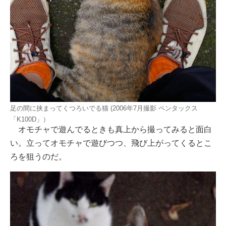
足の間に挟まってくつろいでる猫 (2006年7月撮影 ペンタックス
「K100D」）
オモチャで遊んでるときも真上から撮ってみると面白
い。立ってオモチャで遊びつつ、飛び上がってくるとこ
ろを狙うのだ。