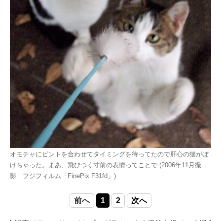
オモチャにピントを合わせてタイミングを待ってたので肝心の猫がぼ
けちゃった。まあ、飛びつく寸前の表情ってことで (2006年11月撮
影 フジフィルム「FinePix F31fd」)
前へ
1
2
次へ