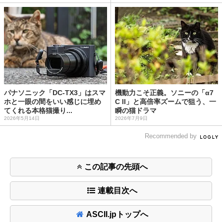
パナソニック「DC-TX3」はスマ
機動力こそ正義。ソニーの「α7
ホと一眼の間をいい感じに埋め
C II」と高倍率ズームで狙う、一
てくれる本格猫撮り...
瞬の猫ドラマ
2026年5月14日
2026年7月9日
Recommended by
この記事の先頭へ
連載目次へ
ASCII.jpトップへ