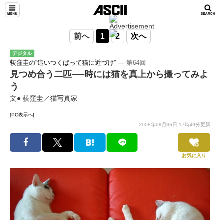
前へ
1
2
次へ
デジタル
荻窪圭の“這いつくばって猫に近づけ”
― 第64回
見つめ合う二匹──時には猫を真上から撮ってみよ
う
文● 荻窪圭／猫写真家
[PC表示へ]
2008年08月06日 17時49分更新
お気に入り