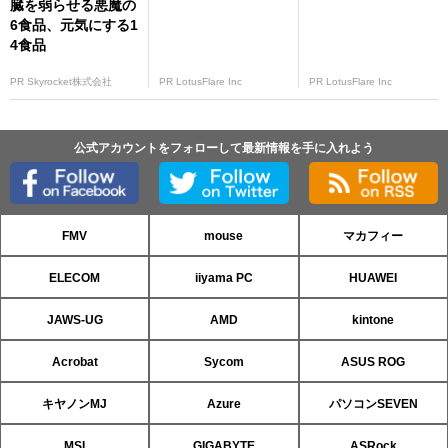
臓を弱らせる悪魔の
6食品、元気にする1
4食品
PR Skyrocket株式会社
PR LotusFlare Inc
PR LotusFlare Inc
公式アカウントをフォローして最新情報を手に入れよう
FMV
mouse
マカフィー
ELECOM
iiyama PC
HUAWEI
JAWS-UG
AMD
kintone
Acrobat
Sycom
ASUS ROG
キヤノンMJ
Azure
パソコンSEVEN
MSI
GIGABYTE
ASRock