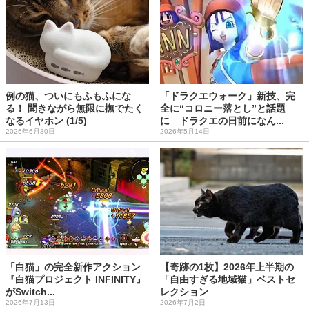
例の猫、ついにもふもふにな
「ドラクエウォーク」新技、完
る！ 聞きながら無限に撫でたく
全に“コロニー落とし”と話題
なるイヤホン (1/5)
に ドラクエの日前になん...
2026年6月30日
2026年5月14日
「白猫」の完全新作アクション
【奇跡の1枚】2026年上半期の
『白猫プロジェクト INFINITY』
「自由すぎる地域猫」ベストセ
がSwitch...
レクション
2026年7月13日
2026年7月2日