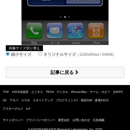
画像サイズ切り替え
縮小サイズ
オリジナルサイズ
（1200x800px / 448KB）
記事に戻る
TOP
ASCII倶楽部
ビジネス
TECH
デジタル
iPhone/Mac
ゲーム・ホビー
自作PC
AV
アキバ
スマホ
スタートアップ
プログラミング+
格安SIM
家電ASCII
アスキーグルメ
IoT
サイトポリシー
プライバシーポリシー
運営会社
お問い合わせ
広告掲載
© KADOKAWA ASCII Research Laboratories, Inc.
2026