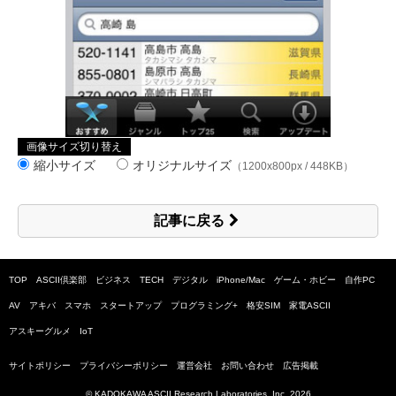
画像サイズ切り替え
縮小サイズ
オリジナルサイズ
（1200x800px / 448KB）
記事に戻る
TOP
ASCII倶楽部
ビジネス
TECH
デジタル
iPhone/Mac
ゲーム・ホビー
自作PC
AV
アキバ
スマホ
スタートアップ
プログラミング+
格安SIM
家電ASCII
アスキーグルメ
IoT
サイトポリシー
プライバシーポリシー
運営会社
お問い合わせ
広告掲載
© KADOKAWA ASCII Research Laboratories, Inc.
2026