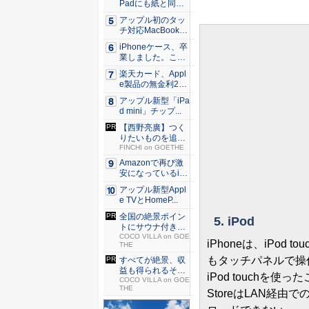
Padにも紙と同じ
滑ら...
アップル初のタッ
チ対応MacBook、
早...
iPhoneケース、卒
業しました。これ
か...
楽天カード、Appl
e製品の無金利24
回...
アップル新型「iPa
d mini」チップ...
【西野亮廣】つく
りたいものを追求
できる環...
FINCHI on GOETHE
Amazonで再び激
安になっているiP
h...
アップル新型Appl
e TVとHomeP...
全国の絶景ポイン
5. iPod
トにサウナ付きの
シェア別...
COCO VILLA on GOE
iPhoneは、iPo
THE
もタッチパネルで操
すべてが絶景、収
益も得られるその
iPod touchを
仕組みと...
COCO VILLA on GOE
THE
StoreはLAN経