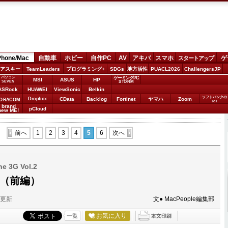
Phone/Mac
自動車
ホビー
自作PC
AV
アキバ
スマホ
ゲ
スタートアップ
アスキー
TeamLeaders
プログラミング+
SDGs
地方活性
PUACL2026
ChallengersJP
パソコン
ゲーミングPC
MSI
ASUS
HP
STORM
SEVEN
ASRock
HUAWEI
ViewSonic
Belkin
ソフトバンクの
Dropbox
CData
Backlog
Fortinet
ヤマハ
Zoom
ORACOM
IoT
brand
pCloud
new ME!
前へ
1
2
3
4
5
6
次へ
3G Vol.2
書（前編）
分更新
文● MacPeople編集部
お気に入り
一覧