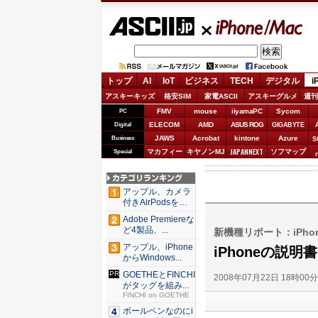
ASCII.jp
iPhone/Mac
トップ
AI
IoT
ビジネス
TECH
デジタル
i
アスキーキッズ
格安SIM
家電ASCII
アスキーグルメ
週刊
FMV
mouse
iiyamaPC
Sycom
PC
ELECOM
AMD
ASUS ROG
Digital
GIGABYTE
JAWS
Acrobat
kintone
Azure
Business
S
JAPANNEXT
マカフィー
キヤノンMJ
ソフマップ
Special
アップル、カメラ
付きAirPodsを年
内...
Adobe Premiereな
ど4製品、...
新機種リポート：iPhone 
アップル、iPhone
iPhoneの説明
からWindows...
GOETHEとFINCHI
2008年07月22日 18時00
がタッグを組み...
FINCHI on GOETHE
ボールペンなのにi