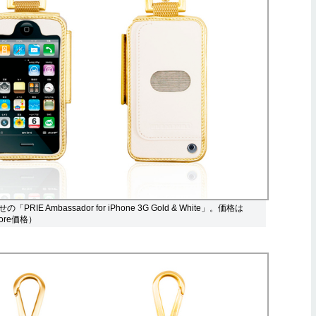
RIE Ambassador for iPhone 3G Gold & White」。価格は
tore価格）