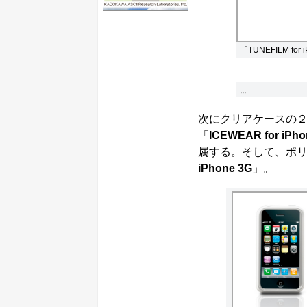
「TUNEFILM for
;;;
次にクリアケースの
「
ICEWEAR for iPho
属する。そして、ポ
iPhone 3G
」。