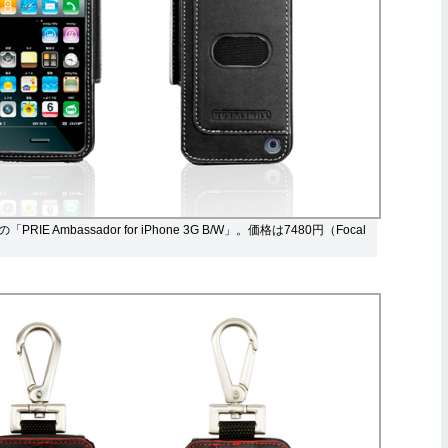
IE Ambassador for iPhone 3G B/W」。価格は7480円（Focal