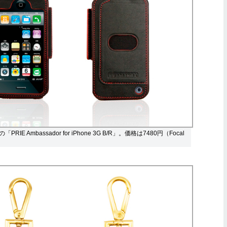
IE Ambassador for iPhone 3G B/R」。価格は7480円（Focal