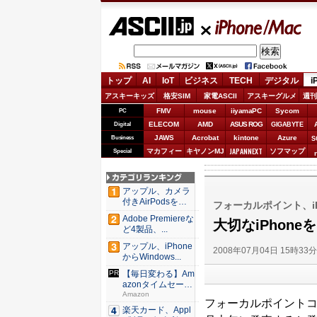
ASCII.jp
iPhone/Mac
トップ
AI
IoT
ビジネス
TECH
デジタル
i
アスキーキッズ
格安SIM
家電ASCII
アスキーグルメ
週刊
FMV
mouse
iiyamaPC
Sycom
PC
ELECOM
AMD
ASUS ROG
Digital
GIGABYTE
JAWS
Acrobat
kintone
Azure
Business
S
JAPANNEXT
マカフィー
キヤノンMJ
ソフマップ
Special
アップル、カメラ
付きAirPodsを年
フォーカルポイント、iP
内...
Adobe Premiereな
大切なiPhon
ど4製品、...
アップル、iPhone
2008年07月04日 15時33
からWindows...
【毎日変わる】Am
azonタイムセール
が...
Amazon
フォーカルポイントコン
楽天カード、Appl