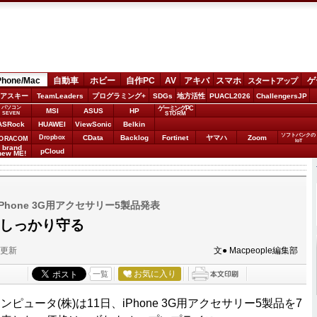
Phone/Mac
自動車
ホビー
自作PC
AV
アキバ
スマホ
ゲ
スタートアップ
アスキー
TeamLeaders
プログラミング+
SDGs
地方活性
PUACL2026
ChallengersJP
パソコン
ゲーミングPC
MSI
ASUS
HP
STORM
SEVEN
ASRock
HUAWEI
ViewSonic
Belkin
ソフトバンクの
Dropbox
CData
Backlog
Fortinet
ヤマハ
Zoom
ORACOM
IoT
brand
pCloud
new ME!
hone 3G用アクセサリー5製品発表
eをしっかり守る
分更新
文● Macpeople編集部
お気に入り
一覧
ピュータ(株)は11日、iPhone 3G用アクセサリー5製品を7