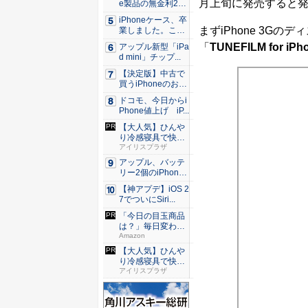
月上旬に発売すると
e製品の無金利24
回...
iPhoneケース、卒
まずiPhone 3G
業しました。これ
か...
「
TUNEFILM for iPh
アップル新型「iPa
d mini」チップ...
【決定版】中古で
買うiPhoneのおす
す...
ドコモ、今日からi
Phone値上げ iP...
【大人気】ひんや
り冷感寝具で快適
な睡眠を...
アイリスプラザ
アップル、バッテ
リー2個のiPhone
準...
【神アプデ】iOS 2
7でついにSiri...
「今日の目玉商品
は？」毎日変わる
Amaz...
Amazon
【大人気】ひんや
り冷感寝具で快適
な睡眠を...
アイリスプラザ