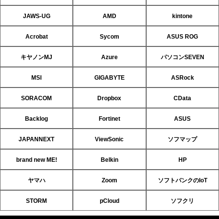
JAWS-UG
AMD
kintone
Acrobat
Sycom
ASUS ROG
キヤノンMJ
Azure
パソコンSEVEN
MSI
GIGABYTE
ASRock
SORACOM
Dropbox
CData
Backlog
Fortinet
ASUS
JAPANNEXT
ViewSonic
ソフマップ
brand new ME!
Belkin
HP
ヤマハ
Zoom
ソフトバンクのIoT
STORM
pCloud
ソフクリ