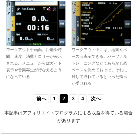
ワークアウト中画面。距離や時
ワークアウト中には、地図やペ
間、速度、消費カロリーが表示
ースも表示できる。パーソナル
される。メニューからはガイド
トレーニングなどであらかじめ
表示や音楽再生が行なえるよう
ペースを決めておけば、それに
になっている
対して遅れているといった指示
が受けれる
前へ
1
2
3
4
次へ
本記事はアフィリエイトプログラムによる収益を得ている場合
があります