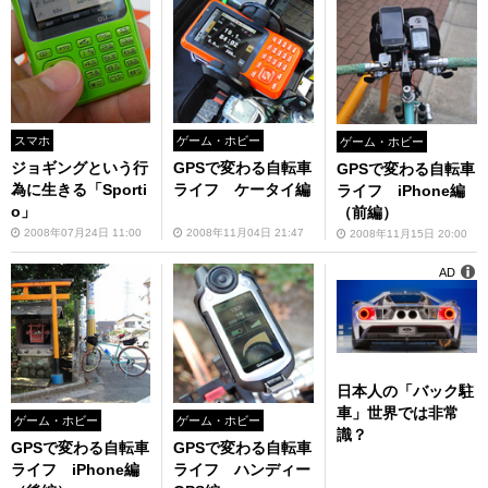
スマホ
ゲーム・ホビー
ゲーム・ホビー
ジョギングという行
GPSで変わる自転車
GPSで変わる自転車
為に生きる「Sporti
ライフ ケータイ編
ライフ iPhone編
o」
（前編）
2008年07月24日 11:00
2008年11月04日 21:47
2008年11月15日 20:00
AD
日本人の「バック駐
車」世界では非常
ゲーム・ホビー
ゲーム・ホビー
識？
GPSで変わる自転車
GPSで変わる自転車
ライフ iPhone編
ライフ ハンディー