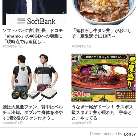
ソフトバンク宮川社長、ドコモ
「鬼おろし牛タン丼」がおいし
「ahamo」の40GBへの増量に
そ！夏限定で1110円～
「現時点では追従し...
2026年8月4日
2026年8月5日
腰は大風量ファン、背中はペル
うなぎ一尾がドーン！ ラスボス
チェ冷却。ダブルで身体を冷や
級スタミナ丼が現れた 宇奈と
す1着2役のファン付きウ...
と、やってる
2026年8月5日
2026年8月6日
Recommended by