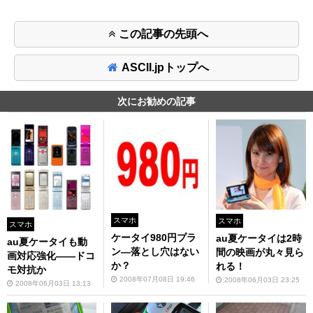
この記事の先頭へ
ASCII.jpトップへ
次にお勧めの記事
スマホ
スマホ
スマホ
ケータイ980円プラ
au夏ケータイは2時
au夏ケータイも動
ン―落とし穴はない
間の映画が丸々見ら
画対応強化――ドコ
か？
れる！
モ対抗か
2008年07月08日 19:46
2008年06月03日 23:25
2008年06月03日 13:13