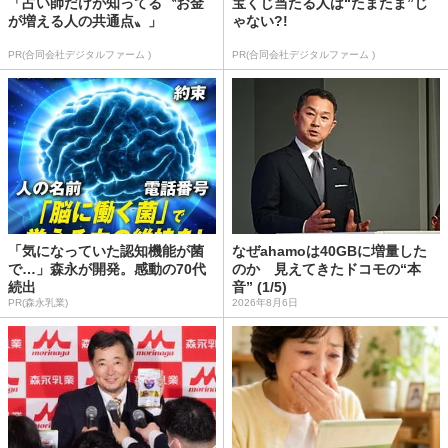
「占い師だけが知ってる〝お金
宝くじ当たる人は“たまたま”じ
が増える人の共通点〟」
ゃない?!
PR(合同会社デジタルファーム )
PR(合同会社デジタルファーム )
「気になっていた認知機能が菌
なぜahamoは40GBに増量した
で…」森永が開発。感動の70代
のか 見えてきたドコモの“本
続出
音” (1/5)
PR(森永乳業)
2026年8月6日