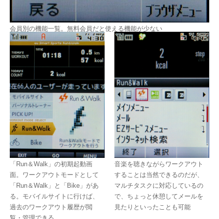
会員別の機能一覧。無料会員だと使える機能が少ない
「Run＆Walk」の初期起動画
音楽を聴きながらワークアウト
面。ワークアウトモードとして
することは当然できるのだが、
「Run＆Walk」と「Bike」があ
マルチタスクに対応しているの
る。モバイルサイトに行けば、
で、ちょっと休憩してメールを
過去のワークアウト履歴が閲
見たりといったことも可能
覧・管理できる