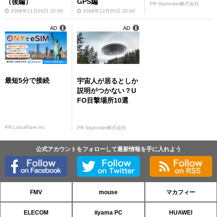
（後編）
GPS編
PR Skyrocket株式会社
2008年11月26日 20:00
2008年12月05日 20:00
AD
AD
最短5分で接続
宇宙人が居るとしか
説明がつかない？U
FO目撃場所10選
PR LotusFlare Inc
PR Skyrocket株式会社
公式アカウントをフォローして最新情報を手に入れよう
FMV
mouse
マカフィー
ELECOM
iiyama PC
HUAWEI