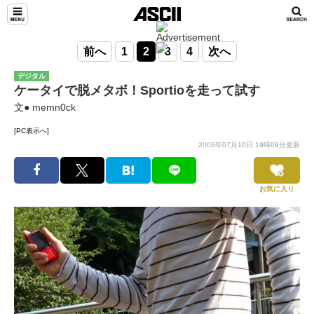
前へ
1
2
3
4
次へ
デジタル
ケータイで脱メタボ！Sportioを走って試す
文● memn0ck
[PC表示へ]
2008年07月10日 19時09分更新
お気に入り