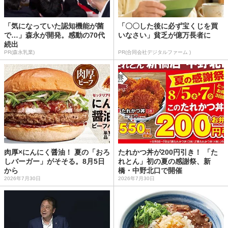
「気になっていた認知機能が菌
「〇〇した後に必ず宝くじを買
で…」森永が開発。感動の70代
いなさい」貧乏が億万長者に
続出
PR(森永乳業)
PR(合同会社デジタルファーム )
肉厚×にんにく醤油！ 夏の「おろ
たれかつ丼が200円引き！ 「た
しバーガー」がそそる。8月5日
れとん」初の夏の感謝祭、新
から
橋・中野北口で開催
2026年7月30日
2026年7月30日