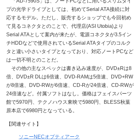
「AD-7590S」は、ノートPCなどに用いるスリムタイ
プの光学ドライブとしては、初めてSerial ATA接続に対
応するモデル。ただし、販売するショップでも今回初め
て見るコネクタとのことで、代理店(ASI Utobia)より
Serial ATAとして案内が来たが、電源コネクタが3.5イン
チHDDなどで使用されているSerial ATAタイプのコルク
タと違い小さいタイプとなっており、対応ノートPCなど
は一切不明とのことだ。
その他の主なスペックは書き込み速度が、DVD±Rは8
倍、DVD±R DLは6倍速、DVD-RAMは5倍速、DVD+RW
が8倍速、DVD-RWが6倍速、CD-Rが24倍速、CD-RWが
24倍速など。付属ソフトはなし。価格はフェイスパーツ
館で5970円、テクノハウス東映で5980円、BLESS秋葉
原本店で6980円となっている。
【関連サイト】
ソニーNECオプティアーク