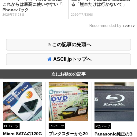
これからは最高に使いやすい「i
る「熊本だけは行かないで」
Phoneバック...
2026年7月28日
2026年7月30日
Recommended by
この記事の先頭へ
ASCII.jpトップへ
次にお勧めの記事
PCパーツ
PCパーツ
PCパーツ
Micro SATAの120G
プレクスターから20
Panasonic純正のBl