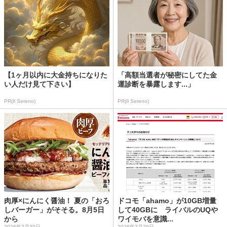
【1ヶ月以内に大金持ちになりた
「高額当選者が秘密にしてた金
い人だけ見て下さい】
運診断を暴露します...」
PR(Il Sereno)
PR(Il Sereno)
肉厚×にんにく醤油！ 夏の「おろ
ドコモ「ahamo」が10GB増量
しバーガー」がそそる。8月5日
して40GBに ライバルのUQや
から
ワイモバを意識...
2026年7月30日
2026年7月29日