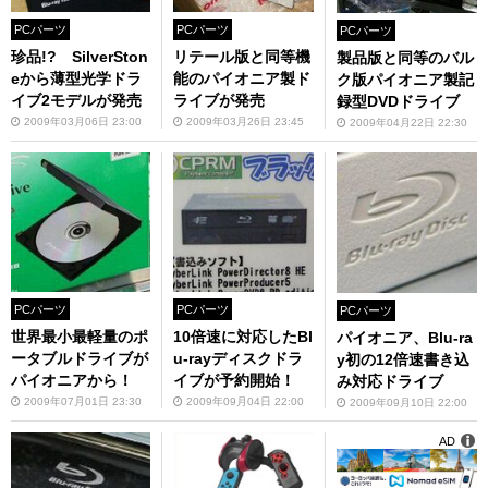
PCパーツ
PCパーツ
PCパーツ
珍品!? SilverSton
リテール版と同等機
製品版と同等のバル
eから薄型光学ドラ
能のパイオニア製ド
ク版パイオニア製記
イブ2モデルが発売
ライブが発売
録型DVDドライブ
2009年03月06日 23:00
2009年03月26日 23:45
2009年04月22日 22:30
PCパーツ
PCパーツ
PCパーツ
世界最小最軽量のポ
10倍速に対応したBl
パイオニア、Blu-ra
ータブルドライブが
u-rayディスクドラ
y初の12倍速書き込
パイオニアから！
イブが予約開始！
み対応ドライブ
2009年07月01日 23:30
2009年09月04日 22:00
2009年09月10日 22:00
AD