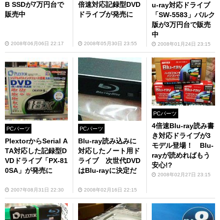
B SSDが7万円台で
倍速対応記録型DVD
u-ray対応ドライブ
販売中
ドライブが発売に
「SW-5583」バルク
版が3万円台で販売
中
2008年06月06日 22:17
2008年05月30日 23:55
2008年01月24日 23:15
PCパーツ
4倍速Blu-ray読み書
PCパーツ
PCパーツ
き対応ドライブが3
PlextorからSerial A
Blu-ray読み込みに
モデル登場！ Blu-
TA対応した記録型D
対応したノート用ド
rayが読めればもう
VDドライブ「PX-81
ライブ 次世代DVD
安心!?
0SA」が発売に
はBlu-rayに決定だ
2008年02月27日 23:15
2007年08月31日 22:30
2008年02月16日 22:15