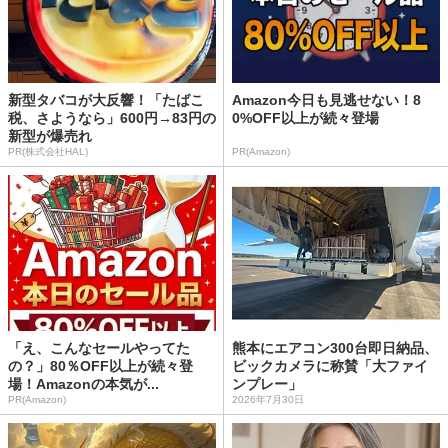
新型タバコが大反響！「たばこ
Amazon今日も見逃せない！8
税、さようなら」600円→83円の
0%OFF以上が続々登場
新型が爆売れ
PR(株式会社HAL)
PR(Amazon)
「え、こんなセールやってた
熊本にエアコン300台即日納品、
の？」80％OFF以上が続々登
ビックカメラに称賛「大ファイ
場！Amazonの本気が...
ンプレー」
PR(Amazon)
2026年7月30日