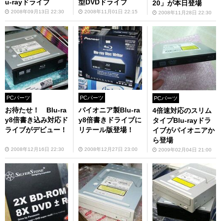
u-rayドライブ
型DVDドライブ
20」が本日登場
2008年09月13日 22:30
2008年11月01日 22:15
2008年11月28日 22:30
PCパーツ
PCパーツ
PCパーツ
パイオニア製Blu-ra
お待たせ！ Blu-ra
4倍速対応のスリム
y8倍書きドライブに
y8倍書き込み対応ド
タイプBlu-rayドラ
リテール版登場！
ライブがデビュー！
イブがパイオニアか
ら登場
2008年12月27日 23:00
2008年12月16日 22:30
2009年02月04日 21:00