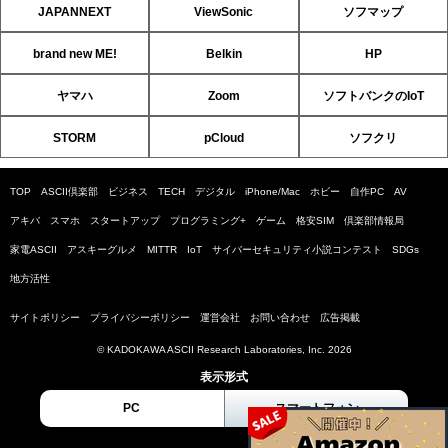
JAPANNEXT
ViewSonic
ソフマップ
brand new ME!
Belkin
HP
ヤマハ
Zoom
ソフトバンクのIoT
STORM
pCloud
ソフクリ
TOP
ASCII倶楽部
ビジネス
TECH
デジタル
iPhone/Mac
ホビー
自作PC
AV
アキバ
スマホ
スタートアップ
プログラミング+
ゲーム
格安SIM
倶楽部情報局
家電ASCII
アスキーグルメ
MITTR
IoT
サイバーセキュリティ小説コンテスト
SDGs
地方活性
サイトポリシー
プライバシーポリシー
運営会社
お問い合わせ
広告掲載
© KADOKAWA ASCII Research Laboratories, Inc. 2026
表示形式
PC
スマートフォン