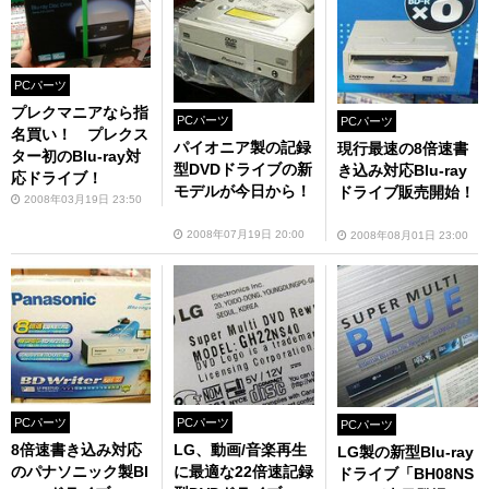
PCパーツ
プレクマニアなら指
PCパーツ
PCパーツ
名買い！ プレクス
パイオニア製の記録
現行最速の8倍速書
ター初のBlu-ray対
型DVDドライブの新
き込み対応Blu-ray
応ドライブ！
モデルが今日から！
ドライブ販売開始！
2008年03月19日 23:50
2008年07月19日 20:00
2008年08月01日 23:00
PCパーツ
PCパーツ
PCパーツ
8倍速書き込み対応
LG、動画/音楽再生
LG製の新型Blu-ray
のパナソニック製Bl
に最適な22倍速記録
ドライブ「BH08NS