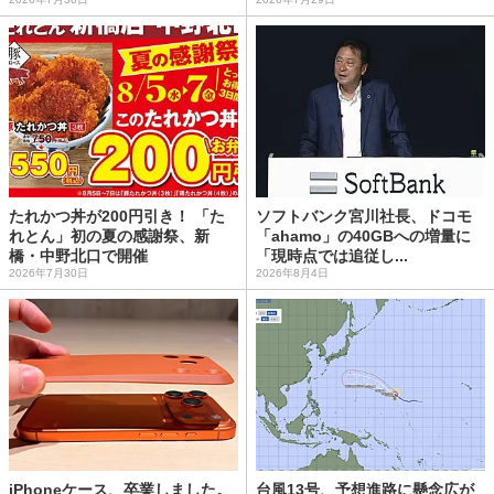
たれかつ丼が200円引き！ 「た
ソフトバンク宮川社長、ドコモ
れとん」初の夏の感謝祭、新
「ahamo」の40GBへの増量に
橋・中野北口で開催
「現時点では追従し...
2026年7月30日
2026年8月4日
iPhoneケース、卒業しました。
台風13号、予想進路に懸念広が