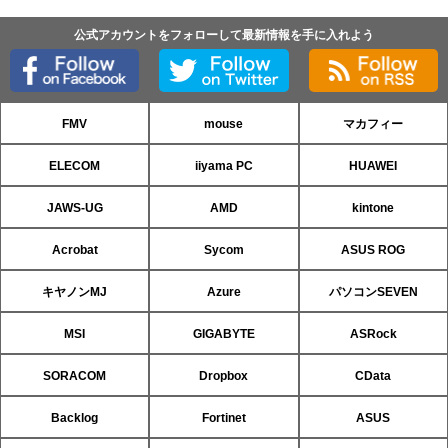
公式アカウントをフォローして最新情報を手に入れよう
FMV
mouse
マカフィー
ELECOM
iiyama PC
HUAWEI
JAWS-UG
AMD
kintone
Acrobat
Sycom
ASUS ROG
キヤノンMJ
Azure
パソコンSEVEN
MSI
GIGABYTE
ASRock
SORACOM
Dropbox
CData
Backlog
Fortinet
ASUS