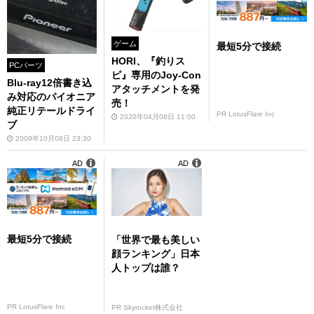
ゲーム
最短5分で接続
HORI、『釣りス
PCパーツ
ピ』専用のJoy-Con
Blu-ray12倍書き込
アタッチメントを発
み対応のパイオニア
売！
純正リテールドライ
PR LotusFlare Inc
2020年04月08日 11:00
ブ
2009年10月08日 23:30
AD
AD
最短5分で接続
「世界で最も美しい
顔ランキング」日本
人トップは誰？
PR LotusFlare Inc
PR Skyrocket株式会社