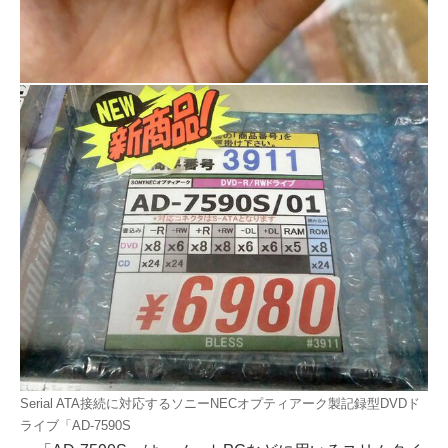
Serial ATA接続に対応するソニーNECオプティアーク製記録型DVDド
ライブ「AD-7590S