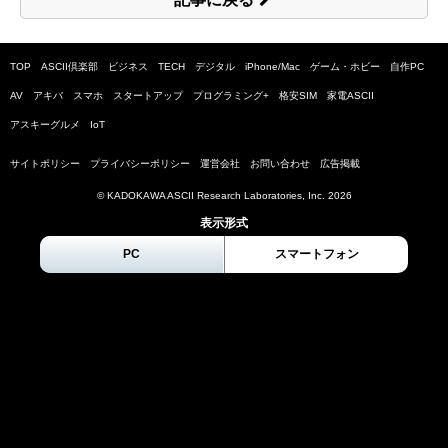
TOP
ASCII倶楽部
ビジネス
TECH
デジタル
iPhone/Mac
ゲーム・ホビー
自作PC
AV
アキバ
スマホ
スタートアップ
プログラミング+
格安SIM
家電ASCII
アスキーグルメ
IoT
サイトポリシー
プライバシーポリシー
運営会社
お問い合わせ
広告掲載
© KADOKAWA ASCII Research Laboratories, Inc.
2026
表示形式
PC
スマートフォン