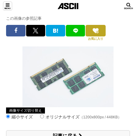
この画像の参照記事
お気に入り
画像サイズ切り替え
縮小サイズ
オリジナルサイズ
（1200x800px / 448KB）
記事に戻る