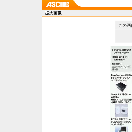
拡大画像
この画