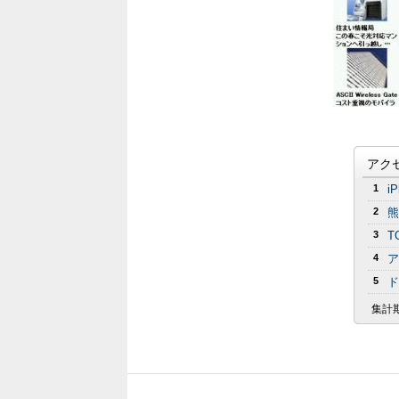
アク
1
i
2
熊
3
T
4
ア
5
ド
集計