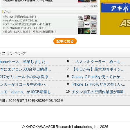
セスランキング
Phoneケース、卒業しました...
6
このスマホクーラー、めっち...
本にエアコン300台即日納品...
7
【今日から】最大30％ポイン...
OTOがリコール中の温水洗浄...
8
Galaxy Z Fold8を使ってわか...
ンカーがリコール中のモバ...
9
iPhone 17 Proもどきの怪しい...
コモ「ahamo」が10GB増量し...
10
チタン加工の空調作業服が800...
期間：
2026年07月30日~2026年08月05日
© KADOKAWA ASCII Research Laboratories, Inc.
2026