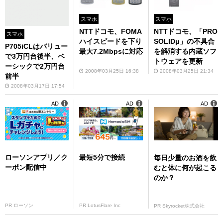
スマホ
スマホ
NTTドコモ、FOMA
NTTドコモ、「PRO
スマホ
ハイスピードを下り
SOLIDμ」の不具合
P705iCLはバリュー
最大7.2Mbpsに対応
を解消する内蔵ソフ
で3万円台後半、ベ
トウェアを更新
ーシックで2万円台
2008年03月25日 16:38
2008年03月25日 21:34
前半
2008年03月17日 17:54
AD
AD
AD
ローソンアプリ／ク
最短5分で接続
毎日少量のお酒を飲
ーポン配信中
むと体に何が起こる
のか？
PR ローソン
PR LotusFlare Inc
PR Skyrocket株式会社