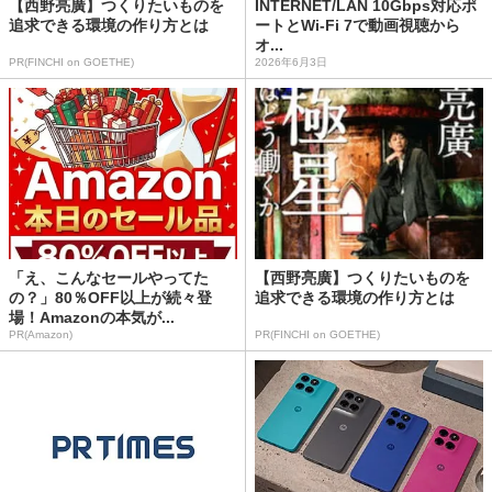
【西野亮廣】つくりたいものを
INTERNET/LAN 10Gbps対応ポ
追求できる環境の作り方とは
ートとWi-Fi 7で動画視聴から
オ...
PR(FINCHI on GOETHE)
2026年6月3日
「え、こんなセールやってた
【西野亮廣】つくりたいものを
の？」80％OFF以上が続々登
追求できる環境の作り方とは
場！Amazonの本気が...
PR(Amazon)
PR(FINCHI on GOETHE)