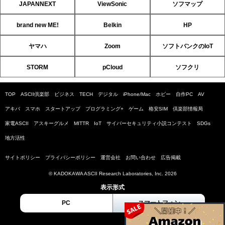
JAPANNEXT
ViewSonic
ソフマップ
brand new ME!
Belkin
HP
ヤマハ
Zoom
ソフトバンクのIoT
STORM
pCloud
ソフクリ
TOP
ASCII倶楽部
ビジネス
TECH
デジタル
iPhone/Mac
ホビー
自作PC
AV
アキバ
スマホ
スタートアップ
プログラミング+
ゲーム
格安SIM
倶楽部情報局
家電ASCII
アスキーグルメ
MITTR
IoT
サイバーセキュリティ小説コンテスト
SDGs
地方活性
サイトポリシー
プライバシーポリシー
運営会社
お問い合わせ
広告掲載
© KADOKAWA ASCII Research Laboratories, Inc. 2026
表示形式
PC
スマートフォン