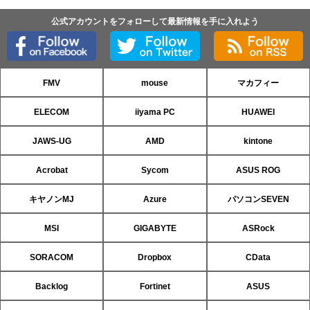
公式アカウントをフォローして最新情報を手に入れよう
FMV
mouse
マカフィー
ELECOM
iiyama PC
HUAWEI
JAWS-UG
AMD
kintone
Acrobat
Sycom
ASUS ROG
キヤノンMJ
Azure
パソコンSEVEN
MSI
GIGABYTE
ASRock
SORACOM
Dropbox
CData
Backlog
Fortinet
ASUS