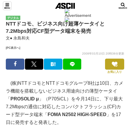
デジタル
NTTドコモ、ビジネス向け超薄ケータイと
7.2Mbps対応CF型データ端末を発売
文● 永島和夫
[PC表示へ]
2008年03月10日 20時38分更新
お気に入り
(株)NTTドコモとNTTドコモグループ8社は10日、カメ
ラ機能を搭載しないビジネス用途向けの薄型ケータイ
「
PROSOLID μ
」（P705iCL）を今月14日に、下り最大
7.2Mbpsの通信に対応したコンパクトフラッシュ(CF)カ
ード型データ端末「
FOMA N2502 HIGH-SPEED
」を17
日に発売すると発表した。