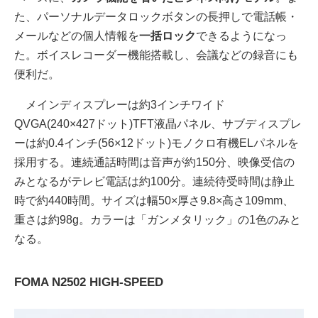
た、パーソナルデータロックボタンの長押しで電話帳・
メールなどの個人情報を
一括ロック
できるようになっ
た。ボイスレコーダー機能搭載し、会議などの録音にも
便利だ。
メインディスプレーは約3インチワイド
QVGA(240×427ドット)TFT液晶パネル、サブディスプレ
ーは約0.4インチ(56×12ドット)モノクロ有機ELパネルを
採用する。連続通話時間は音声が約150分、映像受信の
みとなるがテレビ電話は約100分。連続待受時間は静止
時で約440時間。サイズは幅50×厚さ9.8×高さ109mm、
重さは約98g。カラーは「ガンメタリック」の1色のみと
なる。
FOMA N2502 HIGH-SPEED