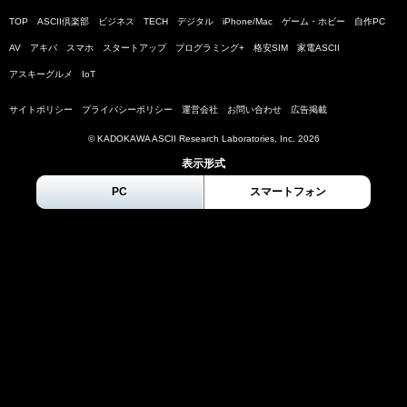
TOP
ASCII倶楽部
ビジネス
TECH
デジタル
iPhone/Mac
ゲーム・ホビー
自作PC
AV
アキバ
スマホ
スタートアップ
プログラミング+
格安SIM
家電ASCII
アスキーグルメ
IoT
サイトポリシー
プライバシーポリシー
運営会社
お問い合わせ
広告掲載
© KADOKAWA ASCII Research Laboratories, Inc.
2026
表示形式
PC
スマートフォン