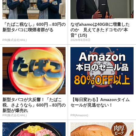
「たばこ税なし」600円→83円の
なぜahamoは40GBに増量した
新型タバコに喫煙者群がる
のか 見えてきたドコモの“本
音” (1/5)
PR(株式会社HAL)
2026年8月6日
新型タバコが大反響！「たばこ
【毎日変わる】Amazonタイム
税、さようなら」600円→83円の
セールが見逃せない！
新型が爆売れ
PR(株式会社HAL)
PR(Amazon)