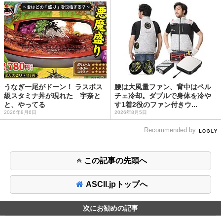
うなぎ一尾がドーン！ ラスボス
腰は大風量ファン、背中はペル
級スタミナ丼が現れた 宇奈と
チェ冷却。ダブルで身体を冷や
と、やってる
す1着2役のファン付きウ...
2026年8月6日
2026年8月5日
Recommended by
この記事の先頭へ
ASCII.jpトップへ
次にお勧めの記事