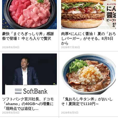
豪快「まぐろぎっしり丼」感謝
肉厚×にんにく醤油！ 夏の「おろ
祭で登場！ 中とろ入りで贅沢
しバーガー」がそそる。8月5日
から
2026年8月8日
2026年7月30日
ソフトバンク宮川社長、ドコモ
「鬼おろし牛タン丼」がおいし
「ahamo」の40GBへの増量に
そ！夏限定で1110円～
「現時点では追従し...
2026年8月4日
2026年8月5日