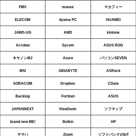
FMV
mouse
マカフィー
ELECOM
iiyama PC
HUAWEI
JAWS-UG
AMD
kintone
Acrobat
Sycom
ASUS ROG
キヤノンMJ
Azure
パソコンSEVEN
MSI
GIGABYTE
ASRock
SORACOM
Dropbox
CData
Backlog
Fortinet
ASUS
JAPANNEXT
ViewSonic
ソフマップ
brand new ME!
Belkin
HP
ヤマハ
Zoom
ソフトバンクのIoT