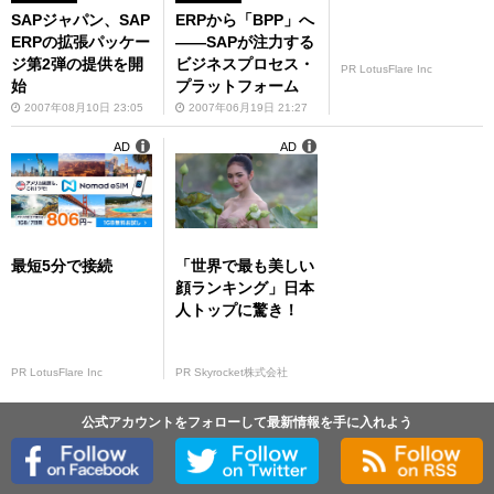
SAPジャパン、SAP
ERPから「BPP」へ
ERPの拡張パッケー
――SAPが注力する
ジ第2弾の提供を開
ビジネスプロセス・
PR LotusFlare Inc
始
プラットフォーム
2007年08月10日 23:05
2007年06月19日 21:27
AD
AD
最短5分で接続
「世界で最も美しい
顔ランキング」日本
人トップに驚き！
PR LotusFlare Inc
PR Skyrocket株式会社
公式アカウントをフォローして最新情報を手に入れよう