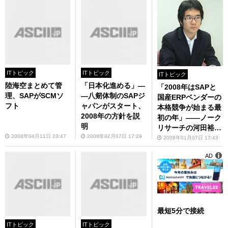
ITトピック
ITトピック
ITトピック
陸海空まとめて管
「日本化進める」―
「2008年はSAPと
理、SAPがSCMソ
―八剱体制のSAPジ
国産ERPベンダーの
フト
ャパンがスタート、
本格競争が始まる最
2008年の方針を説
初の年」――ノーク
明
リサーチの河田裕司
2008年04月11日 23:47
2008年02月07日 17:29
氏
2008年01月07日 17:43
AD
最短5分で接続
ITトピック
ITトピック