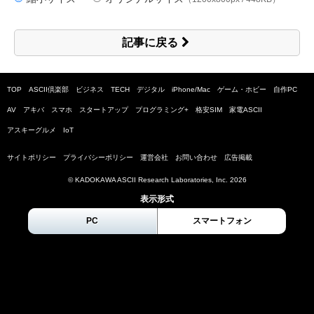
記事に戻る
TOP
ASCII倶楽部
ビジネス
TECH
デジタル
iPhone/Mac
ゲーム・ホビー
自作PC
AV
アキバ
スマホ
スタートアップ
プログラミング+
格安SIM
家電ASCII
アスキーグルメ
IoT
サイトポリシー
プライバシーポリシー
運営会社
お問い合わせ
広告掲載
© KADOKAWA ASCII Research Laboratories, Inc.
2026
表示形式
PC
スマートフォン