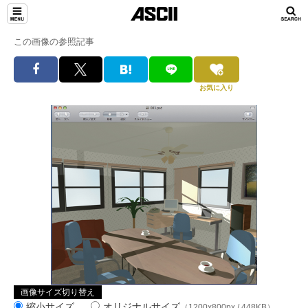
この画像の参照記事
お気に入り
画像サイズ切り替え
縮小サイズ
オリジナルサイズ
（1200x800px / 448KB）