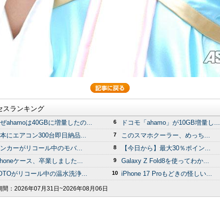
セスランキング
ぜahamoは40GBに増量したの...
6
ドコモ「ahamo」が10GB増量し...
本にエアコン300台即日納品...
7
このスマホクーラー、めっち...
ンカーがリコール中のモバ...
8
【今日から】最大30％ポイン...
Phoneケース、卒業しました...
9
Galaxy Z Fold8を使ってわか...
OTOがリコール中の温水洗浄...
10
iPhone 17 Proもどきの怪しい...
期間：
2026年07月31日~2026年08月06日