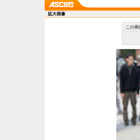
拡大画像
この画