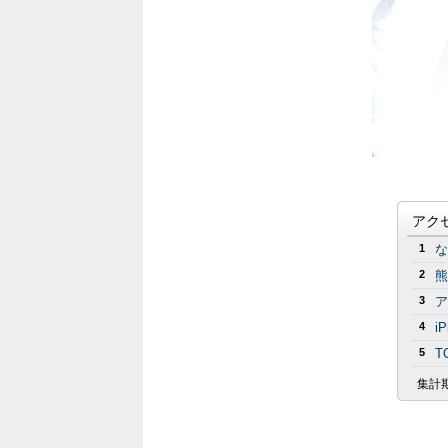
アク
1
な
2
熊
3
ア
4
i
5
T
集計