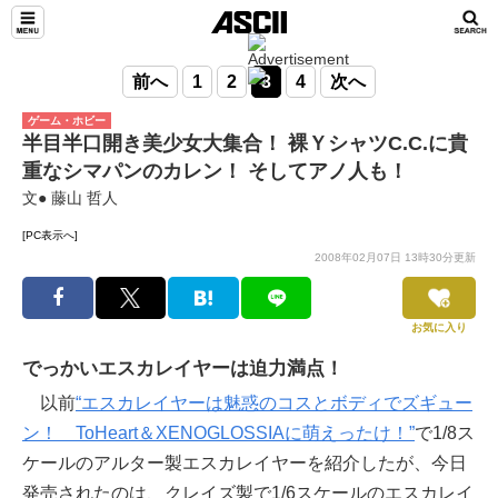
前へ
1
2
3
4
次へ
ゲーム・ホビー
半目半口開き美少女大集合！ 裸ＹシャツC.C.に貴
重なシマパンのカレン！ そしてアノ人も！
文● 藤山 哲人
[PC表示へ]
2008年02月07日 13時30分更新
お気に入り
でっかいエスカレイヤーは迫力満点！
以前
“エスカレイヤーは魅惑のコスとボディでズギュー
ン！ ToHeart＆XENOGLOSSIAに萌えったけ！”
で1/8ス
ケールのアルター製エスカレイヤーを紹介したが、今日
発売されたのは、クレイズ製で1/6スケールのエスカレイ