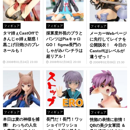
フィギュア
フィギュア
フィギュア
タマ姉ぇCastOffで
採算度外視のブラと
メーカーWebページ
きんじゃ姉ぇ疑惑！
パンツはPiaキャロ
に先行してレイナを
黒こげ日焼けのプレ
GO！ figma長門の
公開脱衣！ 今日の
ネールも！
しゃがみパンチラは
Castoffはレベルが
超リアル！
違うぜっ！
2008年01月24日 23:00
2008年02月08日 20:00
2008年02月09日 15:30
フィギュア
フィギュア
フィギュア
本日は麦の神様を捕
長門だ！長門！ワッ
恍惚の表情に欲情！
獲! わっちの人生
ショイ!!ワッショ
QBの美少女軍団 ＆