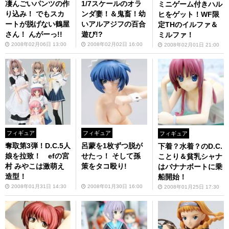
凄んごいパンツの作
1/7スケールのオラ
ミニゲーム付きハル
り込み！ でもスカ
ンダ妻！＆鬼畜！幼
ヒをゲット！WF限
ートが脱げない鶴屋
いアルアジフの百合
定THのイルファ＆
さん！ んがーっ!!
遊び!?
ミルファ！
2008年02月06日 13:00
2008年02月02日 16:00
2008年02月01日 21:00
フィギュア
フィギュア
フィギュア
奪取第3弾！D.C.5人
呂蒙を1枚ずつ脱が
下着？水着？のD.C.
娘を拉致！ efの宮
せたっ！ そして孫
ことり＆貧乳シャナ
村 みやこは激萌え
策をタコ殴り!
はバナナボートに乗
造型！
船開始！
2008年01月31日 14:30
2008年01月30日 16:00
2008年01月25日 17:30