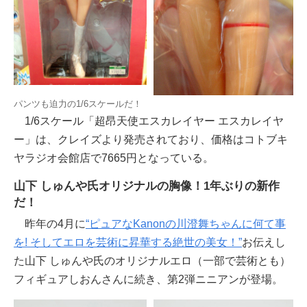
パンツも迫力の1/6スケールだ！
1/6スケール「超昂天使エスカレイヤー エスカレイヤ
ー」は、クレイズより発売されており、価格はコトブキ
ヤラジオ会館店で7665円となっている。
山下 しゅんや氏オリジナルの胸像！1年ぶりの新作
だ！
昨年の4月に
“ピュアなKanonの川澄舞ちゃんに何て事
を! そしてエロを芸術に昇華する絶世の美女！”
お伝えし
た山下 しゅんや氏のオリジナルエロ（一部で芸術とも）
フィギュアしおんさんに続き、第2弾ニニアンが登場。