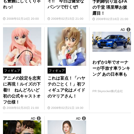
も豊饒にしてくりゃ
イ!! 今日は健全な
予約締切り迫るFA
れっ!
パンツで行くぜ!
の千堂 瑛里華お披
露目！
2008年02月14日 20:00
2008年02月15日 21:00
2008年02月16日 21:00
AD
わずか1年でオーナ
ーが手放す車ランキ
フィギュア
フィギュア
ング あの日本車も
アニメの設定を忠実
これは盲点！「ハヤ
に再現！ルイズの下
テのごとく！」初フ
着!! ねんどろいど
ィギュア化はメイド
PR Skyrocket株式会社
初の公式キャストオ
のマリアさん！
フ仕様！
2008年02月20日 21:00
2008年02月21日 19:30
AD
AD