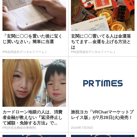
「玄関に〇〇を置いた後に宝く
玄関に〇〇置いてる人は金運落
じ買いなさい」簡単に当選
ちてます…金運を上げる方法と
は
PR(合同会社デジタルファーム )
PR(合同会社デジタルファーム )
カードローン地獄の人は、消費
旅枕ヨカ「VRChatマーケットプ
者金融が教えない『返済停止し
レイス版」が7月28日(火)発売！
て減額・免除する方法』で...
PR(渋谷法務総合事務所)
2026年7月28日