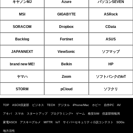
キヤノンMJ
Azure
パソコンSEVEN
MSI
GIGABYTE
ASRock
SORACOM
Dropbox
CData
Backlog
Fortinet
ASUS
JAPANNEXT
ViewSonic
ソフマップ
brand new ME!
Belkin
HP
ヤマハ
Zoom
ソフトバンクのIoT
STORM
pCloud
ソフクリ
TOP
ASCII倶楽部
ビジネス
TECH
デジタル
iPhone/Mac
ホビー
自作PC
AV
アキバ
スマホ
スタートアップ
プログラミング+
ゲーム
格安SIM
倶楽部情報局
家電ASCII
アスキーグルメ
MITTR
IoT
サイバーセキュリティ小説コンテスト
SDGs
地方活性