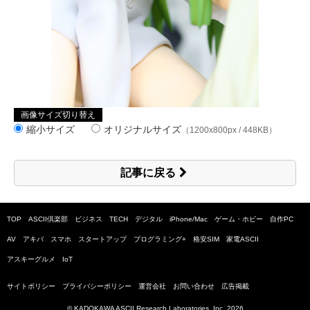
画像サイズ切り替え
縮小サイズ
オリジナルサイズ
（1200x800px / 448KB）
記事に戻る
TOP
ASCII倶楽部
ビジネス
TECH
デジタル
iPhone/Mac
ゲーム・ホビー
自作PC
AV
アキバ
スマホ
スタートアップ
プログラミング+
格安SIM
家電ASCII
アスキーグルメ
IoT
サイトポリシー
プライバシーポリシー
運営会社
お問い合わせ
広告掲載
© KADOKAWA ASCII Research Laboratories, Inc.
2026