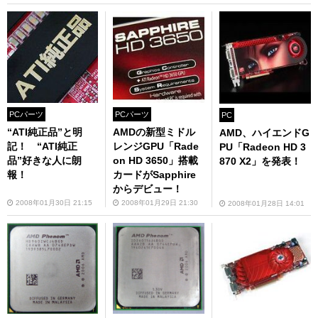
PCパーツ
PCパーツ
PC
“ATI純正品”と明
AMDの新型ミドル
AMD、ハイエンドG
記！ “ATI純正
レンジGPU「Rade
PU「Radeon HD 3
品”好きな人に朗
on HD 3650」搭載
870 X2」を発表！
報！
カードがSapphire
からデビュー！
2008年01月30日 21:15
2008年01月29日 21:30
2008年01月28日 14:01