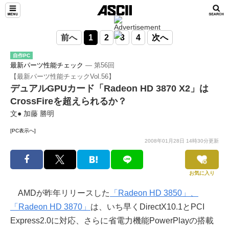
前へ
1
2
3
4
次へ
自作PC
最新パーツ性能チェック
― 第56回
【最新パーツ性能チェックVol.56】
デュアルGPUカード「Radeon HD 3870 X2」は
CrossFireを超えられるか？
文● 加藤 勝明
[PC表示へ]
2008年01月28日 14時30分更新
お気に入り
AMDが昨年リリースした
「Radeon HD 3850」、
「Radeon HD 3870」
は、いち早くDirectX10.1とPCI
Express2.0に対応、さらに省電力機能PowerPlayの搭載