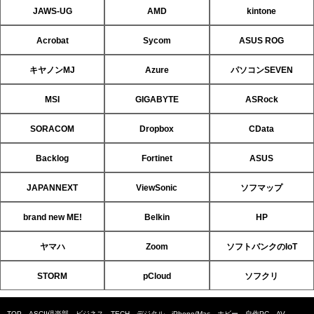
JAWS-UG
AMD
kintone
Acrobat
Sycom
ASUS ROG
キヤノンMJ
Azure
パソコンSEVEN
MSI
GIGABYTE
ASRock
SORACOM
Dropbox
CData
Backlog
Fortinet
ASUS
JAPANNEXT
ViewSonic
ソフマップ
brand new ME!
Belkin
HP
ヤマハ
Zoom
ソフトバンクのIoT
STORM
pCloud
ソフクリ
TOP
ASCII倶楽部
ビジネス
TECH
デジタル
iPhone/Mac
ホビー
自作PC
AV