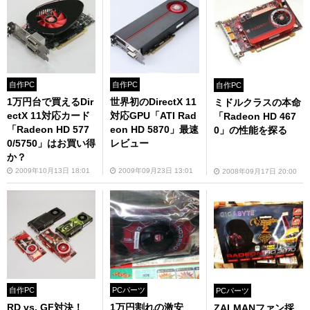
自作PC
自作PC
自作PC
1万円台で買えるDir
世界初のDirectX 11
ミドルクラスの本命
ectX 11対応カード
対応GPU「ATI Rad
「Radeon HD 467
「Radeon HD 577
eon HD 5870」最速
0」の性能を探る
0/5750」はお買い得
レビュー
か？
2009年10月13日 18:01
2009年09月23日 13:01
2008年09月17日 20:00
自作PC
PCパーツ
PCパーツ
RD vs. GF対決！
1万円割れの激安
ZALMANファン採