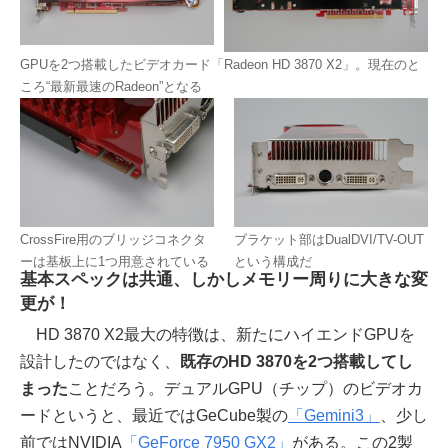
GPUを2つ搭載したビデオカード「Radeon HD 3870 X2」。現在のと
ころ“最新最速のRadeon”となる
CrossFire用のブリッジコネクタ
ブラケット部はDualDVI/TV-OUT
ーは基板上に1つ用意されている
という構成だ
基本スペックは共通、しかしメモリー周りに大きな変
更が！
HD 3870 X2最大の特徴は、新たにハイエンドGPUを
設計したのではなく、
既存のHD 3870を2つ搭載してし
まった
ことだろう。デュアルGPU（チップ）のビデオカ
ードというと、最近ではGeCube製の
「Gemini3」
、少し
前ではNVIDIA
「GeForce 7950 GX2」
がある。この2製