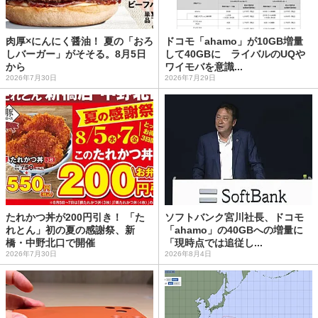
肉厚×にんにく醤油！ 夏の「おろ
ドコモ「ahamo」が10GB増量
しバーガー」がそそる。8月5日
して40GBに ライバルのUQや
から
ワイモバを意識...
2026年7月30日
2026年7月29日
たれかつ丼が200円引き！ 「た
ソフトバンク宮川社長、ドコモ
れとん」初の夏の感謝祭、新
「ahamo」の40GBへの増量に
橋・中野北口で開催
「現時点では追従し...
2026年7月30日
2026年8月4日