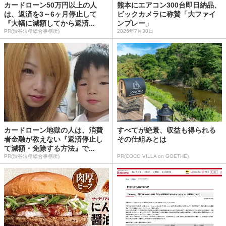
カードローン50万円以上の人
熊本にエアコン300台即日納品、
は、返済を3～6ヶ月停止して
ビックカメラに称賛「大ファイ
『大幅に減額してから返済...
ンプレー」
PR(渋谷法務総合事務所)
2026年7月30日
カードローン地獄の人は、消費
すべてが絶景、収益も得られる
者金融が教えない『返済停止し
その仕組みとは
て減額・免除する方法』で...
PR(渋谷法務総合事務所)
PR(COCO VILLA on GOETHE)