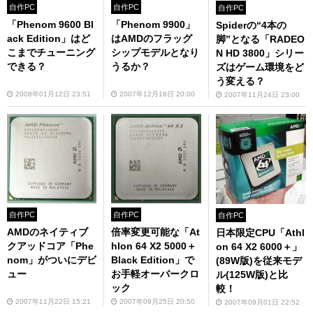
自作PC
自作PC
自作PC
「Phenom 9600 Bl
「Phenom 9900」
Spiderの“4本の
ack Edition」はど
はAMDのフラッグ
脚”となる「RADEO
こまでチューニング
シップモデルとなり
N HD 3800」シリー
できる？
うるか？
ズはゲーム環境をど
う変える？
2008年01月12日 23:51
2007年12月18日 20:00
2007年11月24日 23:00
自作PC
自作PC
自作PC
AMDのネイティブ
倍率変更可能な「At
日本限定CPU「Athl
クアッドコア「Phe
hlon 64 X2 5000＋
on 64 X2 6000＋」
nom」がついにデビ
Black Edition」で
(89W版)を従来モデ
ュー
お手軽オーバークロ
ル(125W版)と比
ック
較！
2007年11月22日 15:21
2007年09月25日 20:50
2007年09月01日 22:52