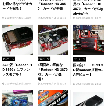
お買い得なビデオカ
「Radeon HD 385
用の「Radeon HD
ードを探る！
0」カードが発売
3870」カードがGig
abyteから
2008年07月25日 16:50
2008年06月06日 21:48
2008年06月05日 23:31
PCパーツ
PCパーツ
PCパーツ
AGP版「Radeon H
4画面出力可能な
国内初！ FORCE3
D 3650」にファン
「Radeon HD 3870
D製Radeon搭載VG
レスモデル！
X2」カードが登
Aデビュー！
場！
2008年05月24日 23:45
2008年05月24日 21:15
2008年05月09日 23:00