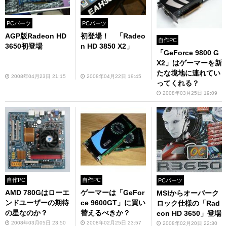
PCパーツ
PCパーツ
AGP版Radeon HD
初登場！ 「Radeo
自作PC
3650初登場
n HD 3850 X2」
「GeForce 9800 G
X2」はゲーマーを新
たな境地に連れてい
2008年04月23日 21:15
2008年04月22日 19:45
ってくれる？
2008年03月25日 19:09
自作PC
自作PC
PCパーツ
AMD 780Gはローエ
ゲーマーは「GeFor
MSIからオーバーク
ンドユーザーの期待
ce 9600GT」に買い
ロック仕様の「Rad
の星なのか？
替えるべきか？
eon HD 3650」登場
2008年03月05日 23:50
2008年02月25日 23:57
2008年02月20日 22:30