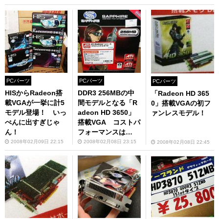
PCパーツ
PCパーツ
PCパーツ
HISからRadeon搭
DDR3 256MBの中
「Radeon HD 365
載VGAが一挙に計5
間モデルとなる「R
0」搭載VGAの初フ
モデル登場！ いっ
adeon HD 3650」
ァンレスモデル！
ぺんに出すぎじゃ
搭載VGA コストパ
ん！
フォーマンスは
上々!?
2008年02月09日 22:15
2008年02月08日 23:15
2008年02月08日 22:45