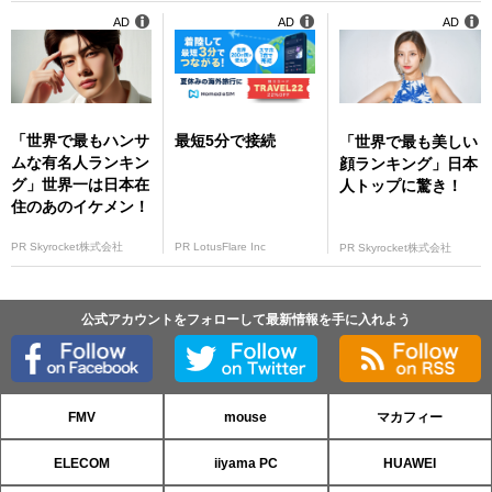
AD
AD
AD
「世界で最もハンサ
最短5分で接続
「世界で最も美しい
ムな有名人ランキン
顔ランキング」日本
グ」世界一は日本在
人トップに驚き！
住のあのイケメン！
PR Skyrocket株式会社
PR LotusFlare Inc
PR Skyrocket株式会社
公式アカウントをフォローして最新情報を手に入れよう
FMV
mouse
マカフィー
ELECOM
iiyama PC
HUAWEI