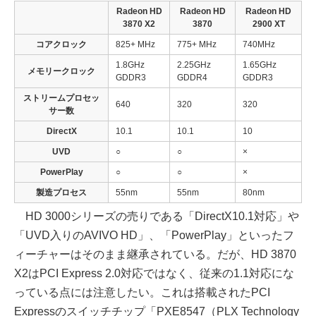
Radeon HD
Radeon HD
Radeon HD
3870 X2
3870
2900 XT
コアクロック
825+ MHz
775+ MHz
740MHz
1.8GHz
2.25GHz
1.65GHz
メモリークロック
GDDR3
GDDR4
GDDR3
ストリームプロセッ
640
320
320
サー数
DirectX
10.1
10.1
10
UVD
○
○
×
PowerPlay
○
○
×
製造プロセス
55nm
55nm
80nm
HD 3000シリーズの売りである「DirectX10.1対応」や
「UVD入りのAVIVO HD」、「PowerPlay」といったフ
ィーチャーはそのまま継承されている。だが、HD 3870
X2はPCI Express 2.0対応ではなく、従来の1.1対応にな
っている点には注意したい。これは搭載されたPCI
Expressのスイッチチップ「PXE8547（PLX Technology