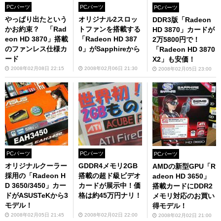
PCパーツ
PCパーツ
PCパーツ
やっぱり出たという
オリジナル2スロッ
DDR3版「Radeon
かお約束？ 「Rad
トファンを搭載する
HD 3870」カードが
eon HD 3870」搭載
「Radeon HD 387
2万5800円で！
のファンレス仕様カ
0」がSapphireから
「Radeon HD 3870
ード
X2」も安価！
2008年02月08日 22:15
2008年02月06日 21:30
2008年02月05日 23:00
PCパーツ
PCパーツ
PCパーツ
オリジナルクーラー
GDDR4メモリ2GB
AMDの新型GPU「R
採用の「Radeon H
搭載の超ド級ビデオ
adeon HD 3650」
D 3650/3450」カー
カードが展示中！価
搭載カードにDDR2
ドがASUSTeKから3
格は約45万円ナリ！
メモリ対応のお買い
モデル！
得モデル！
2008年02月05日 21:45
2008年02月02日 22:00
2008年02月02日 21:00