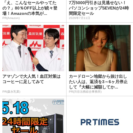
「え、こんなセールやってた
7万5000円引きは見逃せない！
の？」80％OFF以上が続々登
パソコンショップSEVENが24時
場！Amazonの本気が...
間限定セール
PR(Amazon)
2026年7月11日
アマゾンで大人気！血圧対策は
カードローン地獄から抜け出し
コーヒーに足してみて
たい人は、返済を3～6ヶ月停止
して『大幅に減額してか...
PR(森永乳業)
PR(渋谷法務総合事務所)