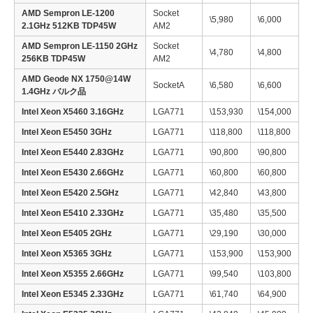
AMD Sempron LE-1200
Socket
\5,980
\6,000
2.1GHz 512KB TDP45W
AM2
AMD Sempron LE-1150 2GHz
Socket
\4,780
\4,800
256KB TDP45W
AM2
AMD Geode NX 1750@14W
SocketA
\6,580
\6,600
1.4GHz バルク品
Intel Xeon X5460 3.16GHz
LGA771
\153,930
\154,000
Intel Xeon E5450 3GHz
LGA771
\118,800
\118,800
Intel Xeon E5440 2.83GHz
LGA771
\90,800
\90,800
Intel Xeon E5430 2.66GHz
LGA771
\60,800
\60,800
Intel Xeon E5420 2.5GHz
LGA771
\42,840
\43,800
Intel Xeon E5410 2.33GHz
LGA771
\35,480
\35,500
Intel Xeon E5405 2GHz
LGA771
\29,190
\30,000
Intel Xeon X5365 3GHz
LGA771
\153,900
\153,900
Intel Xeon X5355 2.66GHz
LGA771
\99,540
\103,800
Intel Xeon E5345 2.33GHz
LGA771
\61,740
\64,900