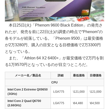
本日25日(火)「Phenom 9600 Black Edition」の発売さ
れたが、発売を前に22日(土)の調査の時点で“Phenom”の
各モデルが続落している。「Phenom 9500」は最安価格
が2万3280円、購入の目安となる目標価格で2万3300円
となっている。
また、「Athlon 64 X2 6400+」が最安価格で2万円を割
る1万9570円となっているのが目立つところだ。
メーカー名／製品名
詳細
最低価格
目標価格
CPU
Intel Core 2 Extreme QX9650
LGA775
\121,000
\121,000
(3GHz)
Intel Core 2 Quad Q6700
LGA775
\64,480
\64,500
(2.66GHz)