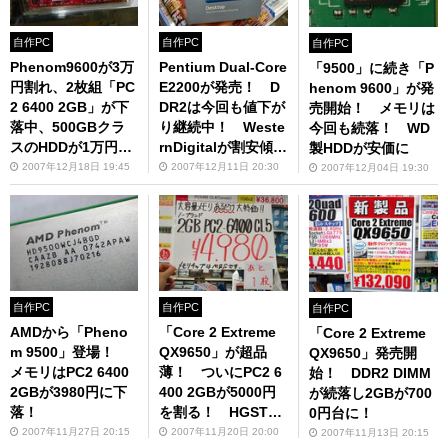
自作PC
自作PC
自作PC
Phenom9600が3万
Pentium Dual-Core
「9500」に続き「P
円割れ、2枚組「PC
E2200が発売！ D
henom 9600」が発
2 6400 2GB」が下
DR2は今回も値下が
売開始！ メモリは
落中、500GBクラ
り継続中！ Weste
今回も続落！ WD
スのHDDが1万円割
rnDigitalが割安傾向
製HDDが安価に
れ相次ぐ
に
2007年12月18日 19:45
2007年12月11日 20:30
2007年12月04日 19:30
自作PC
自作PC
自作PC
AMDから「Pheno
「Core 2 Extreme
「Core 2 Extreme
m 9500」登場！
QX9650」が超品
QX9650」発売開
メモリはPC2 6400
薄！ ついにPC2 6
始！ DDR2 DIMM
2GBが3980円に下
400 2GBが5000円
が続落し2GBが700
落！
を割る！ HGSTが
0円台に！
品薄！
2007年11月27日 20:15
2007年11月20日 20:00
2007年11月13日 20:15