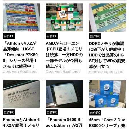
自作PC
自作PC
自作PC
「Athlon 64 X2が
AMDからローエン
DDR2メモリが順調
品薄傾向！HGST
ドCPU登場！メモリ
に値下がり継続中！
「Deskstar P7K50
は続落、一方HDDの
HDDでは品薄のHG
0」シリーズ登場！
一部モデルが今回も
ST対してWDの割安
メモリは続落中！
値上がり！
感が目立つ
2007年11月06日 21:00
2007年10月30日 20:00
2007年10月23日 22:00
自作PC
自作PC
自作PC
PhenomとAthlon 6
「Phenom 9600 Bl
45nm「Core 2 Duo
4 X2が続落！メモリ
ack Edition」が2万
E8000シリーズ」発