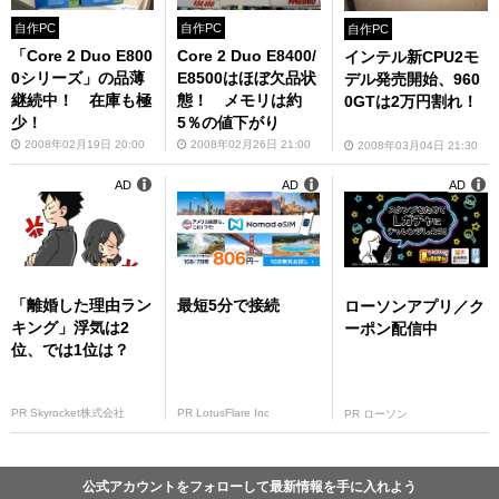
自作PC
自作PC
自作PC
「Core 2 Duo E800
Core 2 Duo E8400/
インテル新CPU2モ
0シリーズ」の品薄
E8500はほぼ欠品状
デル発売開始、960
継続中！ 在庫も極
態！ メモリは約
0GTは2万円割れ！
少！
5％の値下がり
2008年02月19日 20:00
2008年02月26日 21:00
2008年03月04日 21:30
AD
AD
AD
「離婚した理由ラン
最短5分で接続
ローソンアプリ／ク
キング」浮気は2
ーポン配信中
位、では1位は？
PR Skyrocket株式会社
PR LotusFlare Inc
PR ローソン
公式アカウントをフォローして最新情報を手に入れよう