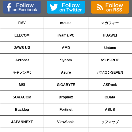
FMV
mouse
マカフィー
ELECOM
iiyama PC
HUAWEI
JAWS-UG
AMD
kintone
Acrobat
Sycom
ASUS ROG
キヤノンMJ
Azure
パソコンSEVEN
MSI
GIGABYTE
ASRock
SORACOM
Dropbox
CData
Backlog
Fortinet
ASUS
JAPANNEXT
ViewSonic
ソフマップ