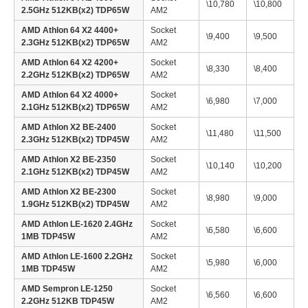
\10,780
\10,800
2.5GHz 512KB(x2) TDP65W
AM2
AMD Athlon 64 X2 4400+
Socket
\9,400
\9,500
2.3GHz 512KB(x2) TDP65W
AM2
AMD Athlon 64 X2 4200+
Socket
\8,330
\8,400
2.2GHz 512KB(x2) TDP65W
AM2
AMD Athlon 64 X2 4000+
Socket
\6,980
\7,000
2.1GHz 512KB(x2) TDP65W
AM2
AMD Athlon X2 BE-2400
Socket
\11,480
\11,500
2.3GHz 512KB(x2) TDP45W
AM2
AMD Athlon X2 BE-2350
Socket
\10,140
\10,200
2.1GHz 512KB(x2) TDP45W
AM2
AMD Athlon X2 BE-2300
Socket
\8,980
\9,000
1.9GHz 512KB(x2) TDP45W
AM2
AMD Athlon LE-1620 2.4GHz
Socket
\6,580
\6,600
1MB TDP45W
AM2
AMD Athlon LE-1600 2.2GHz
Socket
\5,980
\6,000
1MB TDP45W
AM2
AMD Sempron LE-1250
Socket
\6,560
\6,600
2.2GHz 512KB TDP45W
AM2