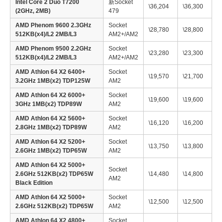
Intel Core 2 Duo T7200
新Socket
\36,204
\36,300
(2GHz, 2MB)
479
AMD Phenom 9600 2.3GHz
Socket
\28,780
\28,800
512KB(x4)/L2 2MB/L3
AM2+/AM2
AMD Phenom 9500 2.2GHz
Socket
\23,280
\23,300
512KB(x4)/L2 2MB/L3
AM2+/AM2
AMD Athlon 64 X2 6400+
Socket
\19,570
\21,700
3.2GHz 1MB(x2) TDP125W
AM2
AMD Athlon 64 X2 6000+
Socket
\19,600
\19,600
3GHz 1MB(x2) TDP89W
AM2
AMD Athlon 64 X2 5600+
Socket
\16,120
\16,200
2.8GHz 1MB(x2) TDP89W
AM2
AMD Athlon 64 X2 5200+
Socket
\13,750
\13,800
2.6GHz 1MB(x2) TDP65W
AM2
AMD Athlon 64 X2 5000+
Socket
2.6GHz 512KB(x2) TDP65W
\14,480
\14,800
AM2
Black Edition
AMD Athlon 64 X2 5000+
Socket
\12,500
\12,500
2.6GHz 512KB(x2) TDP65W
AM2
AMD Athlon 64 X2 4800+
Socket