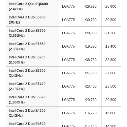
Intel Core 2 Quad Q6600
LGA775
\29,880
\30,900
(2.4GHz)
Intel Core 2 Duo E6850
LGA775
\30,780
\30,800
(3GHz)
Intel Core 2 Duo E6750
LGA775
\20,980
\21,200
(2.66GHz)
Intel Core 2 Duo E6550
LGA775
\19,380
\19,400
(2.33GHz)
Intel Core 2 Duo E6700
LGA775
\38,780
\38,800
(2.66GHz)
Intel Core 2 Duo E6600
LGA775
\27,580
\27,600
(2.4GHz)
Intel Core 2 Duo E6420
LGA775
\23,400
\23,500
(2.13GHz)
Intel Core 2 Duo E6320
LGA775
\20,780
\20,800
(1.86GHz)
Intel Core 2 Duo E4600
LGA775
\16,770
\16,800
(2.4GHz)
Intel Core 2 Duo E4500
LGA775
\14,140
\14,200