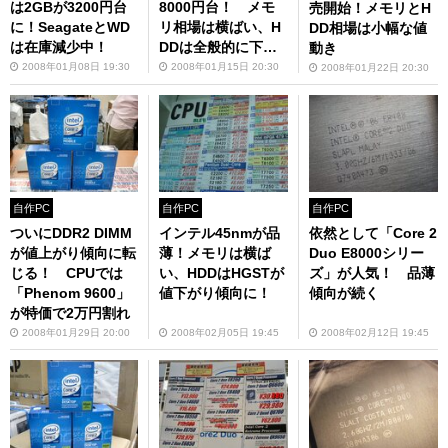
は2GBが3200円台
8000円台！ メモ
売開始！メモリとH
に！SeagateとWD
リ相場は横ばい、H
DD相場は小幅な値
は在庫減少中！
DDは全般的に下落
動き
傾向
2008年01月08日 19:30
2008年01月15日 20:30
2008年01月22日 20:30
自作PC
自作PC
自作PC
ついにDDR2 DIMM
インテル45nmが品
依然として「Core 2
が値上がり傾向に転
薄！メモリは横ば
Duo E8000シリー
じる！ CPUでは
い、HDDはHGSTが
ズ」が人気！ 品薄
「Phenom 9600」
値下がり傾向に！
傾向が続く
が特価で2万円割れ
2008年01月29日 20:00
2008年02月05日 19:45
2008年02月12日 19:45