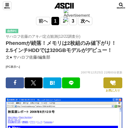
前へ
1
2
3
次へ
自作PC
サハロフ佐藤のアキバ定点観測(12/22調査分)
Phenomが続落！メモリは2枚組のみ値下がり！
2.5インチHDDでは320GBモデルがデビュー！
文● サハロフ佐藤/編集部
[PC表示へ]
2007年12月25日 21時00分更新
お気に入り