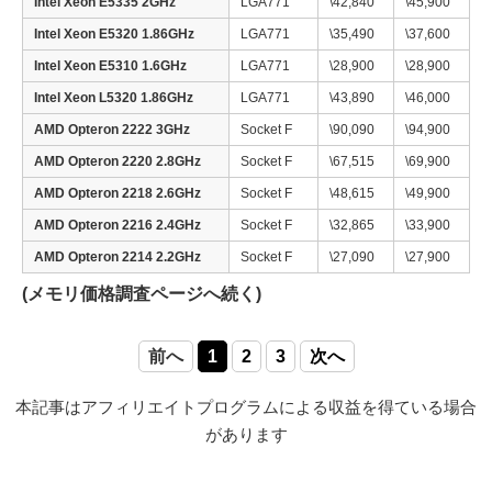
Intel Xeon E5335 2GHz
LGA771
\42,840
\45,900
Intel Xeon E5320 1.86GHz
LGA771
\35,490
\37,600
Intel Xeon E5310 1.6GHz
LGA771
\28,900
\28,900
Intel Xeon L5320 1.86GHz
LGA771
\43,890
\46,000
AMD Opteron 2222 3GHz
Socket F
\90,090
\94,900
AMD Opteron 2220 2.8GHz
Socket F
\67,515
\69,900
AMD Opteron 2218 2.6GHz
Socket F
\48,615
\49,900
AMD Opteron 2216 2.4GHz
Socket F
\32,865
\33,900
AMD Opteron 2214 2.2GHz
Socket F
\27,090
\27,900
(メモリ価格調査ページへ続く)
前へ
1
2
3
次へ
本記事はアフィリエイトプログラムによる収益を得ている場合
があります