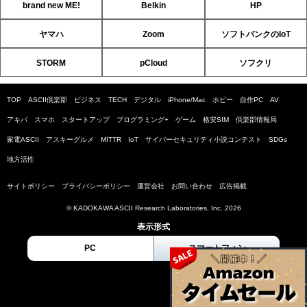
brand new ME!
Belkin
HP
ヤマハ
Zoom
ソフトバンクのIoT
STORM
pCloud
ソフクリ
TOP
ASCII倶楽部
ビジネス
TECH
デジタル
iPhone/Mac
ホビー
自作PC
AV
アキバ
スマホ
スタートアップ
プログラミング+
ゲーム
格安SIM
倶楽部情報局
家電ASCII
アスキーグルメ
MITTR
IoT
サイバーセキュリティ小説コンテスト
SDGs
地方活性
サイトポリシー
プライバシーポリシー
運営会社
お問い合わせ
広告掲載
© KADOKAWA ASCII Research Laboratories, Inc. 2026
表示形式
PC
スマートフォン