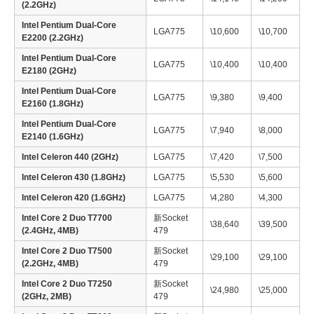
(2.2GHz)
Intel Pentium Dual-Core
LGA775
\10,600
\10,700
E2200 (2.2GHz)
Intel Pentium Dual-Core
LGA775
\10,400
\10,400
E2180 (2GHz)
Intel Pentium Dual-Core
LGA775
\9,380
\9,400
E2160 (1.8GHz)
Intel Pentium Dual-Core
LGA775
\7,940
\8,000
E2140 (1.6GHz)
Intel Celeron 440 (2GHz)
LGA775
\7,420
\7,500
Intel Celeron 430 (1.8GHz)
LGA775
\5,530
\5,600
Intel Celeron 420 (1.6GHz)
LGA775
\4,280
\4,300
Intel Core 2 Duo T7700
新Socket
\38,640
\39,500
(2.4GHz, 4MB)
479
Intel Core 2 Duo T7500
新Socket
\29,100
\29,100
(2.2GHz, 4MB)
479
Intel Core 2 Duo T7250
新Socket
\24,980
\25,000
(2GHz, 2MB)
479