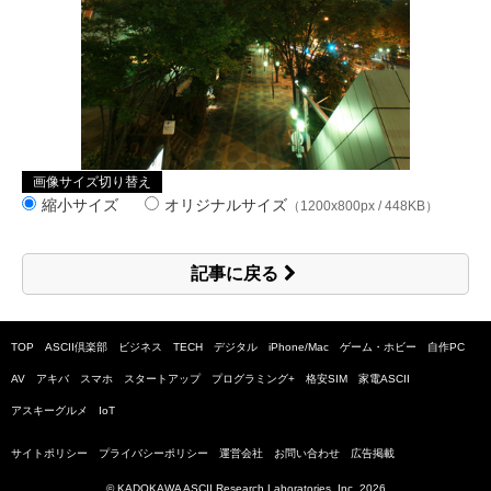
画像サイズ切り替え
縮小サイズ
オリジナルサイズ
（1200x800px / 448KB）
記事に戻る
TOP
ASCII倶楽部
ビジネス
TECH
デジタル
iPhone/Mac
ゲーム・ホビー
自作PC
AV
アキバ
スマホ
スタートアップ
プログラミング+
格安SIM
家電ASCII
アスキーグルメ
IoT
サイトポリシー
プライバシーポリシー
運営会社
お問い合わせ
広告掲載
© KADOKAWA ASCII Research Laboratories, Inc.
2026