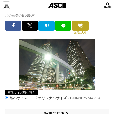
この画像の参照記事
お気に入り
画像サイズ切り替え
縮小サイズ
オリジナルサイズ
（1200x800px / 448KB）
記事に戻る