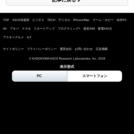
TOP
ASCII倶楽部
ビジネス
TECH
デジタル
iPhone/Mac
ゲーム・ホビー
自作PC
AV
アキバ
スマホ
スタートアップ
プログラミング+
格安SIM
家電ASCII
アスキーグルメ
IoT
サイトポリシー
プライバシーポリシー
運営会社
お問い合わせ
広告掲載
© KADOKAWA ASCII Research Laboratories, Inc.
2026
表示形式
PC
スマートフォン