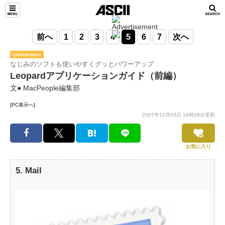
前へ
1
2
3
4
5
6
7
次へ
iphone/mac
なじみのソフトも使いやすくグッとパワーアップ
Leopardアプリケーションガイド（前編）
文● MacPeople編集部
[PC表示へ]
2007年12月03日 18時28分更新
お気に入り
5. Mail