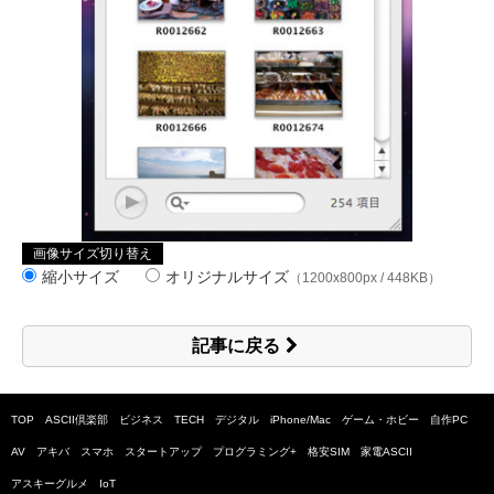
画像サイズ切り替え
縮小サイズ
オリジナルサイズ
（1200x800px / 448KB）
記事に戻る
TOP
ASCII倶楽部
ビジネス
TECH
デジタル
iPhone/Mac
ゲーム・ホビー
自作PC
AV
アキバ
スマホ
スタートアップ
プログラミング+
格安SIM
家電ASCII
アスキーグルメ
IoT