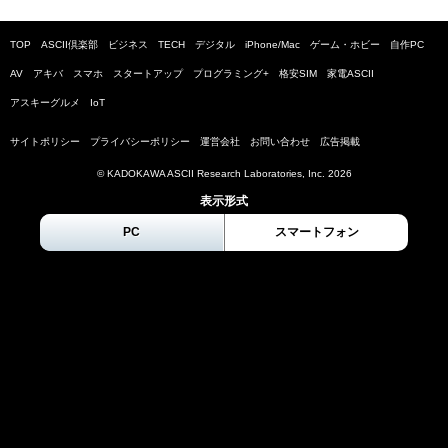
TOP
ASCII倶楽部
ビジネス
TECH
デジタル
iPhone/Mac
ゲーム・ホビー
自作PC
AV
アキバ
スマホ
スタートアップ
プログラミング+
格安SIM
家電ASCII
アスキーグルメ
IoT
サイトポリシー
プライバシーポリシー
運営会社
お問い合わせ
広告掲載
© KADOKAWA ASCII Research Laboratories, Inc.
2026
表示形式
PC
スマートフォン