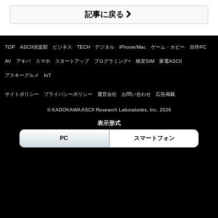
記事に戻る
TOP
ASCII倶楽部
ビジネス
TECH
デジタル
iPhone/Mac
ゲーム・ホビー
自作PC
AV
アキバ
スマホ
スタートアップ
プログラミング+
格安SIM
家電ASCII
アスキーグルメ
IoT
サイトポリシー
プライバシーポリシー
運営会社
お問い合わせ
広告掲載
© KADOKAWA ASCII Research Laboratories, Inc.
2026
表示形式
PC
スマートフォン