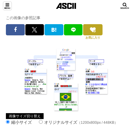
この画像の参照記事
お気に入り
画像サイズ切り替え
縮小サイズ
オリジナルサイズ
（1200x800px / 448KB）