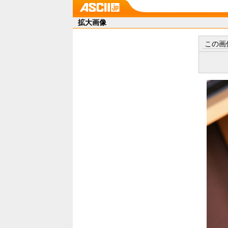
拡大画像
この画