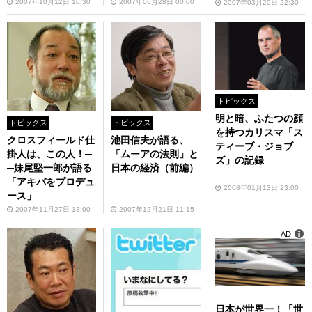
2007年10月12日 16:30
2007年06月28日 00:00
2007年03月20日 22:30
トピックス
明と暗、ふたつの顔
トピックス
トピックス
を持つカリスマ「ス
クロスフィールド仕
池田信夫が語る、
ティーブ・ジョブ
掛人は、この人！─
「ムーアの法則」と
ズ」の記録
─妹尾堅一郎が語る
日本の経済（前編）
「アキバをプロデュ
2008年01月13日 23:00
ース」
2007年11月27日 13:00
2007年12月21日 11:15
AD
日本が世界一！「世