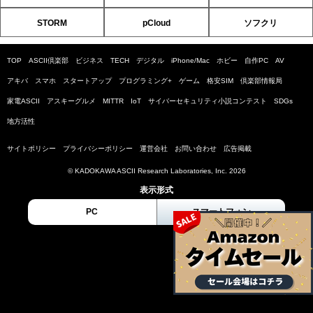
STORM
pCloud
ソフクリ
TOP
ASCII倶楽部
ビジネス
TECH
デジタル
iPhone/Mac
ホビー
自作PC
AV
アキバ
スマホ
スタートアップ
プログラミング+
ゲーム
格安SIM
倶楽部情報局
家電ASCII
アスキーグルメ
MITTR
IoT
サイバーセキュリティ小説コンテスト
SDGs
地方活性
サイトポリシー
プライバシーポリシー
運営会社
お問い合わせ
広告掲載
© KADOKAWA ASCII Research Laboratories, Inc. 2026
表示形式
PC
スマートフォン