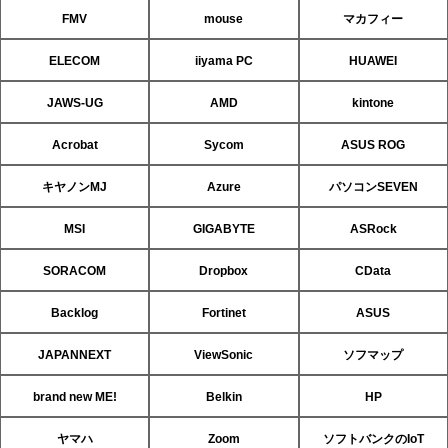
FMV
mouse
マカフィー
ELECOM
iiyama PC
HUAWEI
JAWS-UG
AMD
kintone
Acrobat
Sycom
ASUS ROG
キヤノンMJ
Azure
パソコンSEVEN
MSI
GIGABYTE
ASRock
SORACOM
Dropbox
CData
Backlog
Fortinet
ASUS
JAPANNEXT
ViewSonic
ソフマップ
brand new ME!
Belkin
HP
ヤマハ
Zoom
ソフトバンクのIoT