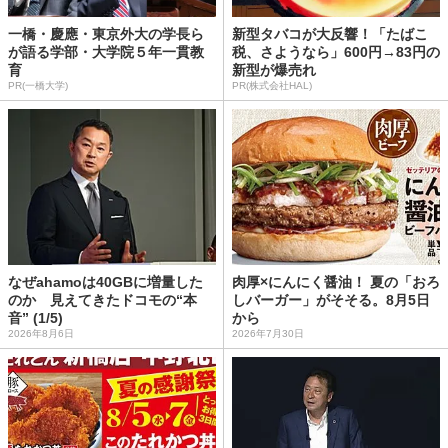
一橋・慶應・東京外大の学長ら
新型タバコが大反響！「たばこ
が語る学部・大学院５年一貫教
税、さようなら」600円→83円の
育
新型が爆売れ
PR(一橋大学)
PR(株式会社HAL)
なぜahamoは40GBに増量した
肉厚×にんにく醤油！ 夏の「おろ
のか 見えてきたドコモの“本
しバーガー」がそそる。8月5日
音” (1/5)
から
2026年8月6日
2026年7月30日