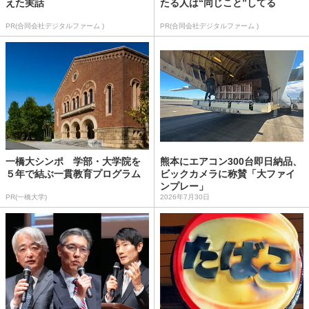
えた実話
たる人は“同じこと”してる
PR(合同会社デジタルファーム )
PR(合同会社デジタルファーム )
一橋大シンポ 学部・大学院を
熊本にエアコン300台即日納品、
５年で結ぶ一貫教育プログラム
ビックカメラに称賛「大ファイ
ンプレー」
PR(一橋大学)
2026年7月30日