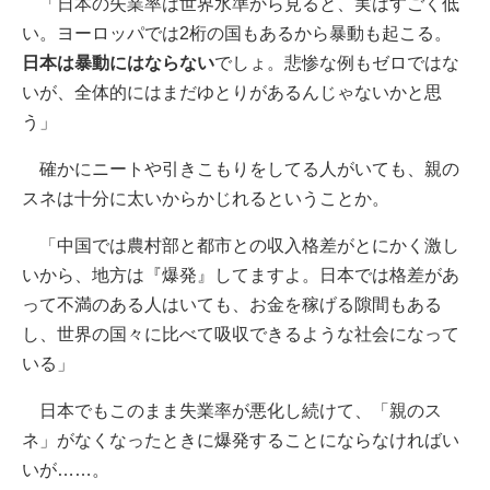
「日本の失業率は世界水準から見ると、実はすごく低
い。ヨーロッパでは2桁の国もあるから暴動も起こる。
日本は暴動にはならない
でしょ。悲惨な例もゼロではな
いが、全体的にはまだゆとりがあるんじゃないかと思
う」
確かにニートや引きこもりをしてる人がいても、親の
スネは十分に太いからかじれるということか。
「中国では農村部と都市との収入格差がとにかく激し
いから、地方は『爆発』してますよ。日本では格差があ
って不満のある人はいても、お金を稼げる隙間もある
し、世界の国々に比べて吸収できるような社会になって
いる」
日本でもこのまま失業率が悪化し続けて、「親のス
ネ」がなくなったときに爆発することにならなければい
いが……。