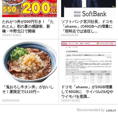
たれかつ丼が200円引き！ 「た
ソフトバンク宮川社長、ドコモ
れとん」初の夏の感謝祭、新
「ahamo」の40GBへの増量に
橋・中野北口で開催
「現時点では追従し...
2026年7月30日
2026年8月4日
「鬼おろし牛タン丼」がおいし
ドコモ「ahamo」が10GB増量
そ！夏限定で1110円～
して40GBに ライバルのUQや
ワイモバを意識...
2026年8月5日
2026年7月29日
Recommended by