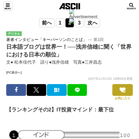
前へ
1
2
3
次へ
デジタル
著者インタビュー「キーパーソンのことば」
― 第1回
日本語ブログは世界一！──浅井信雄に聞く「世界
における日本の順位」
文● 松本佳代子 語り●浅井信雄 写真●三井昌志
[PC表示へ]
2007年11月13日 18時00分更新
お気に入り
【ランキングその2】IT投資マインド：最下位