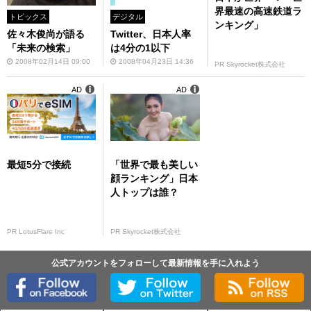
界最速の高速鉄道ラ
トピックス
デジタル
ンキング」
佐々木俊尚が語る
Twitter、日本人率
「未来の検索」
は4分の1以下
2008年02月14日 09:00
2008年04月23日 14:36
PR Skyrocket株式会社
AD
AD
最短5分で接続
「世界で最も美しい
顔ランキング」日本
人トップは誰？
PR LotusFlare Inc
PR Skyrocket株式会社
公式アカウントをフォローして最新情報を手に入れよう