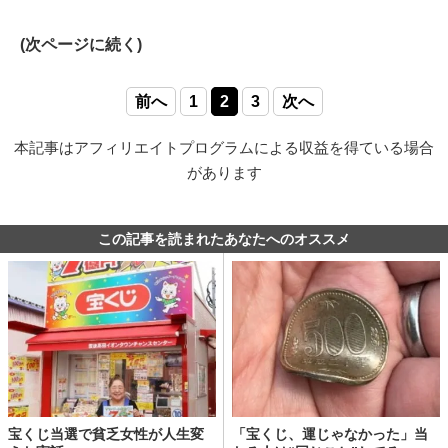
(次ページに続く)
前へ
1
2
3
次へ
本記事はアフィリエイトプログラムによる収益を得ている場合
があります
この記事を読まれたあなたへのオススメ
宝くじ当選で貧乏女性が人生変
「宝くじ、運じゃなかった」当