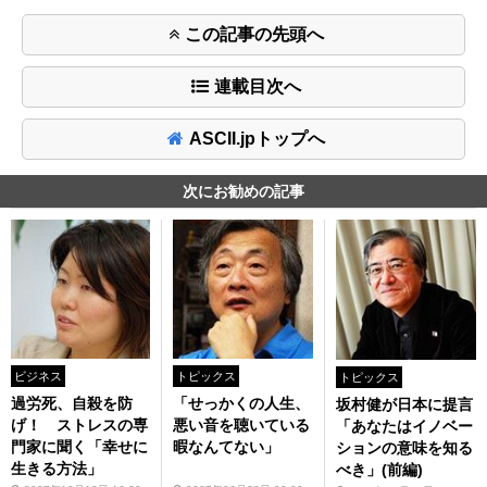
この記事の先頭へ
連載目次へ
ASCII.jpトップへ
次にお勧めの記事
ビジネス
トピックス
トピックス
過労死、自殺を防
「せっかくの人生、
坂村健が日本に提言
げ！ ストレスの専
悪い音を聴いている
「あなたはイノベー
門家に聞く「幸せに
暇なんてない」
ションの意味を知る
生きる方法」
べき」(前編)