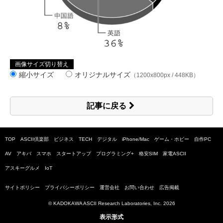
画像サイズ切り替え
縮小サイズ
オリジナルサイズ
（1200x800px / 448KB）
記事に戻る
TOP
ASCII倶楽部
ビジネス
TECH
デジタル
iPhone/Mac
ゲーム・ホビー
自作PC
AV
アキバ
スマホ
スタートアップ
プログラミング+
格安SIM
家電ASCII
アスキーグルメ
IoT
サイトポリシー
プライバシーポリシー
運営会社
お問い合わせ
広告掲載
© KADOKAWA ASCII Research Laboratories, Inc.
2026
表示形式