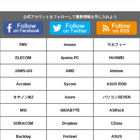
公式アカウントをフォローして最新情報を手に入れよう
FMV
mouse
マカフィー
ELECOM
iiyama PC
HUAWEI
JAWS-UG
AMD
kintone
Acrobat
Sycom
ASUS ROG
キヤノンMJ
Azure
パソコンSEVEN
MSI
GIGABYTE
ASRock
SORACOM
Dropbox
CData
Backlog
Fortinet
ASUS