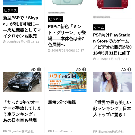
ビジネス
新型PSPで「Skyp
ビジネス
e」が利用可能に―
PSPに新色「ミン
ゲーム
―周辺機器としてマ
ト・グリーン」が登
PSP向けPlayStatio
イクロホンも販売
場――本体色は全7
n Storeでのゲーム
2008年01月07日 15:14
色展開へ
／ビデオの販売が20
2008年01月09日 16:37
16年3月31日に終了
2015年11月30日 17:12
AD
AD
AD
「たった1年でオー
最短5分で接続
「世界で最も美しい
ナーが手放してしま
顔ランキング」日本
う車ランキング」
人トップに驚き！
あの日本車も登場
PR Skyrocket株式会社
PR LotusFlare Inc
PR Skyrocket株式会社