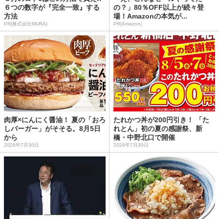
６つの数字が『完全一致』する
の？」80％OFF以上が続々登
方法
場！Amazonの本気が...
PR(株式会社MURA)
PR(Amazon)
肉厚×にんにく醤油！ 夏の「おろ
たれかつ丼が200円引き！ 「た
しバーガー」がそそる。8月5日
れとん」初の夏の感謝祭、新
から
橋・中野北口で開催
2026年7月30日
2026年7月30日