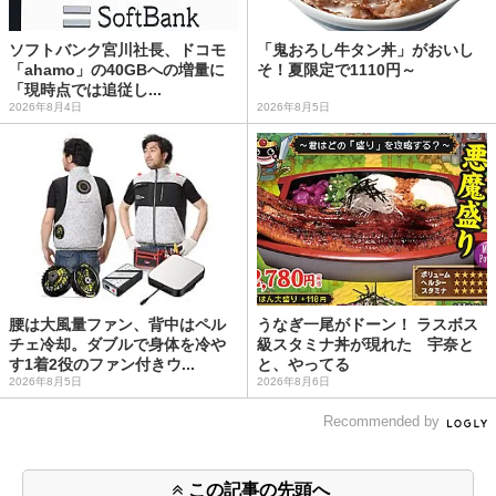
ソフトバンク宮川社長、ドコモ
「鬼おろし牛タン丼」がおいし
「ahamo」の40GBへの増量に
そ！夏限定で1110円～
「現時点では追従し...
2026年8月4日
2026年8月5日
腰は大風量ファン、背中はペル
うなぎ一尾がドーン！ ラスボス
チェ冷却。ダブルで身体を冷や
級スタミナ丼が現れた 宇奈と
す1着2役のファン付きウ...
と、やってる
2026年8月5日
2026年8月6日
Recommended by
この記事の先頭へ