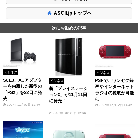
ASCII.jpトップへ
次にお勧めの記事
ビジネス
ビジネス
SCEJ、ACアダプタ
PSPで、ワンセグ録
ビジネス
ーを内蔵した新型の
画やインターネット
新「プレイステーシ
「PS2」を22日に発
ラジオの聴取が可能
ョン3」が11月11日
売
に
に発売！
2007年11月06日 15:40
2007年12月12日 14:46
2007年10月09日 16:56