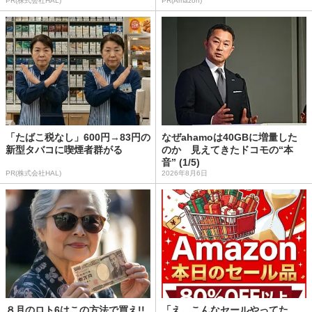
PR(株式会社HAL)
PR(Amazon)
「たばこ税なし」600円→83円の
なぜahamoは40GBに増量した
新型タバコに喫煙者群がる
のか 見えてきたドコモの“本
音” (1/5)
PR(株式会社HAL)
2026年8月6日
８月のロト6はこの方法で買え!!
「え、こんなセールやってた