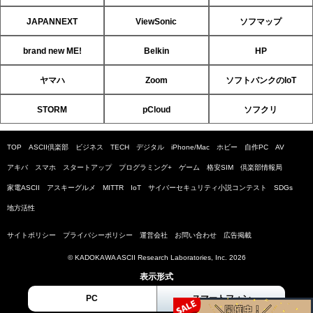
JAPANNEXT
ViewSonic
ソフマップ
brand new ME!
Belkin
HP
ヤマハ
Zoom
ソフトバンクのIoT
STORM
pCloud
ソフクリ
TOP
ASCII倶楽部
ビジネス
TECH
デジタル
iPhone/Mac
ホビー
自作PC
AV
アキバ
スマホ
スタートアップ
プログラミング+
ゲーム
格安SIM
倶楽部情報局
家電ASCII
アスキーグルメ
MITTR
IoT
サイバーセキュリティ小説コンテスト
SDGs
地方活性
サイトポリシー
プライバシーポリシー
運営会社
お問い合わせ
広告掲載
© KADOKAWA ASCII Research Laboratories, Inc. 2026
表示形式
PC
スマートフォン