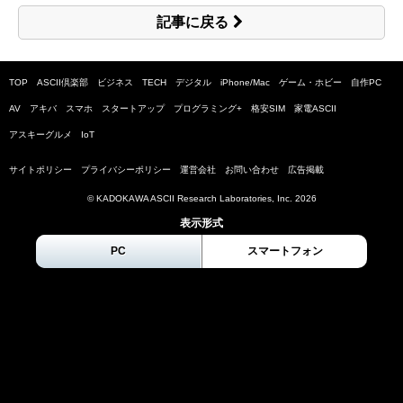
記事に戻る
TOP
ASCII倶楽部
ビジネス
TECH
デジタル
iPhone/Mac
ゲーム・ホビー
自作PC
AV
アキバ
スマホ
スタートアップ
プログラミング+
格安SIM
家電ASCII
アスキーグルメ
IoT
サイトポリシー
プライバシーポリシー
運営会社
お問い合わせ
広告掲載
© KADOKAWA ASCII Research Laboratories, Inc.
2026
表示形式
PC
スマートフォン