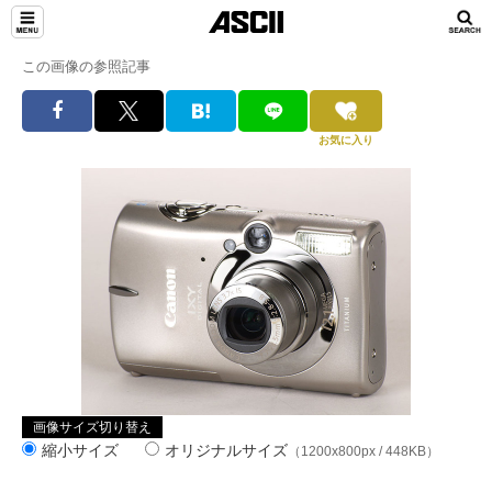
この画像の参照記事
お気に入り
画像サイズ切り替え
縮小サイズ
オリジナルサイズ
（1200x800px / 448KB）