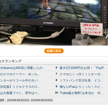
セスランキング
ぜahamoは40GBに増量したの...
6
最大2万1000円分お得！「PayP...
のスマホクーラー、めっち...
7
スマホにくっ付くミニキーボ...
ンカーがリコール中のモバ...
8
ソフトバンク宮川社長、ドコ...
決定版】ミドルクラスのス...
9
俺ならiPadよりこっち！スピ...
は大風量ファン、背中はペ...
10
“Fable級が無料”は本当か AI...
期間：
2026年08月03日~2026年08月09日