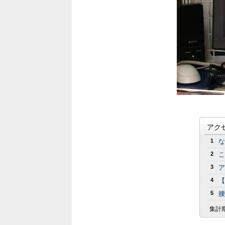
アク
1
な
2
こ
3
ア
4
【
5
腰
集計