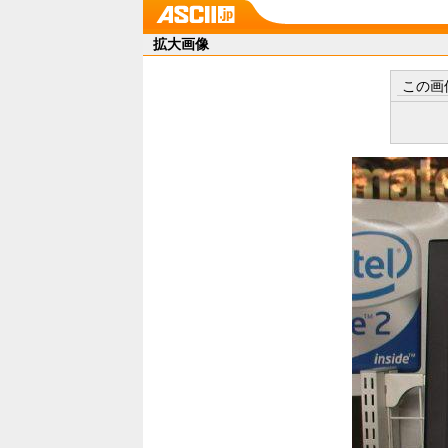
拡大画像
この画