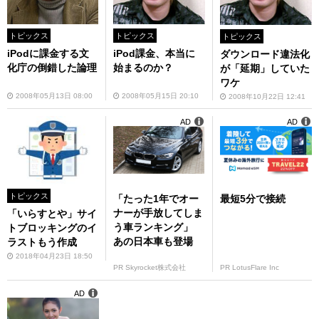
トピックス
トピックス
トピックス
iPodに課金する文
iPod課金、本当に
ダウンロード違法化
化庁の倒錯した論理
始まるのか？
が「延期」していた
ワケ
2008年05月13日 08:00
2008年05月15日 20:10
2008年10月22日 12:41
AD
AD
トピックス
「たった1年でオー
最短5分で接続
ナーが手放してしま
「いらすとや」サイ
う車ランキング」
トブロッキングのイ
あの日本車も登場
ラストもう作成
2018年04月23日 18:50
PR Skyrocket株式会社
PR LotusFlare Inc
AD