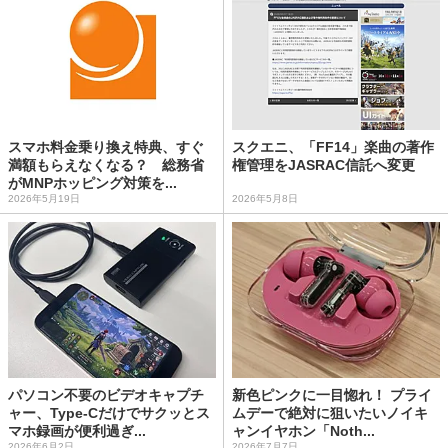
スマホ料金乗り換え特典、すぐ
スクエニ、「FF14」楽曲の著作
満額もらえなくなる？ 総務省
権管理をJASRAC信託へ変更
がMNPホッピング対策を...
2026年5月19日
2026年5月8日
パソコン不要のビデオキャプチ
新色ピンクに一目惚れ！ プライ
ャー、Type-Cだけでサクッとス
ムデーで絶対に狙いたいノイキ
マホ録画が便利過ぎ...
ャンイヤホン「Noth...
2026年6月2日
2026年7月7日