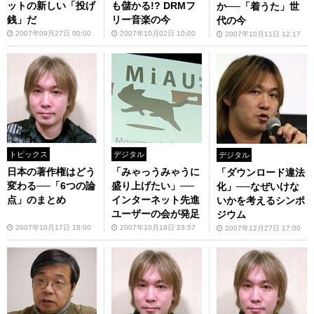
ットの新しい「投げ
も儲かる!? DRMフ
か──「着うた」世
銭」だ
リー音楽の今
代の今
2007年09月27日 00:00
2007年10月02日 10:00
2007年10月11日 12:17
トピックス
デジタル
デジタル
日本の著作権はどう
「みゃっうみゃうに
「ダウンロード違法
変わる──「6つの論
盛り上げたい」──
化」──なぜいけな
点」のまとめ
インターネット先進
いかを考えるシンポ
ユーザーの会が発足
ジウム
2007年10月17日 18:00
2007年10月18日 23:57
2007年12月27日 17:00