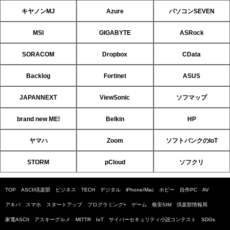
キヤノンMJ
Azure
パソコンSEVEN
MSI
GIGABYTE
ASRock
SORACOM
Dropbox
CData
Backlog
Fortinet
ASUS
JAPANNEXT
ViewSonic
ソフマップ
brand new ME!
Belkin
HP
ヤマハ
Zoom
ソフトバンクのIoT
STORM
pCloud
ソフクリ
TOP
ASCII倶楽部
ビジネス
TECH
デジタル
iPhone/Mac
ホビー
自作PC
AV
アキバ
スマホ
スタートアップ
プログラミング+
ゲーム
格安SIM
倶楽部情報局
家電ASCII
アスキーグルメ
MITTR
IoT
サイバーセキュリティ小説コンテスト
SDGs