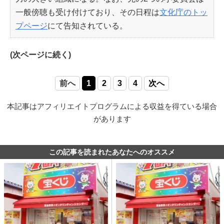
一般傍聴も受け付けており、その日程は
文化庁のトッ
プページ
にて告知されている。
(次ページに続く)
前へ
1
2
3
4
次へ
本記事はアフィリエイトプログラムによる収益を得ている場合
があります
この記事を読まれたあなたへのオススメ