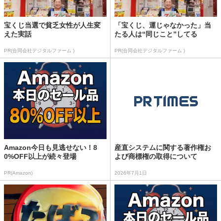
宝くじ当選で貧乏女性が人生変
「宝くじ、運じゃなかった」当
えた実話
たる人は“同じこと”してる
PR(合同会社デジタルファーム )
PR(合同会社デジタルファーム )
Amazon今日も見逃せない！8
産直システムに関する著作権お
0%OFF以上が続々登場
よび商標権の取得について
PR(Amazon)
2026年7月1日