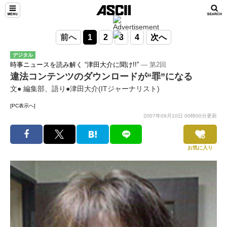
前へ
1
2
3
4
次へ
デジタル
時事ニュースを読み解く “津田大介に聞け!!”
― 第2回
違法コンテンツのダウンロードが“罪”になる
文● 編集部、語り●津田大介(ITジャーナリスト)
[PC表示へ]
2007年09月10日 00時00分更新
お気に入り