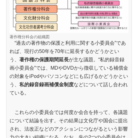
著作権分科会の組織図
“過去の著作物の保護と利用に関する小委員会”であ
れば、現行の50年を70年に延長するかどうかとい
う、
著作権の保護期間延長
が主な議題。“私的録音録
画小委員会”では、MDやDVDから徴収している補償金
の対象をiPodやパソコンなどにも広げるかどうかとい
う、
私的録音録画補償金制度
などについて話し合われ
ている。
これらの小委員会では何度か会合を持って、各議題
について結論を出す。その結果は文化庁や国会に提出
され、法改正などのアクションにつながるという影響
力の大きい組織になる。なお、先の2つの小委員会は