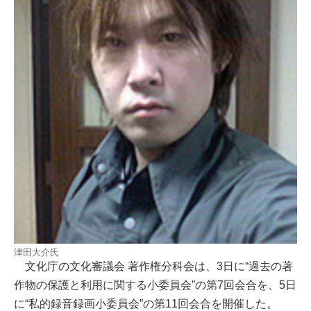
津田大介氏
文化庁の文化審議会 著作権分科会は、3日に“過去の著
作物の保護と利用に関する小委員会”の第7回会合を、5日
に“私的録音録画小委員会”の第11回会合を開催した。