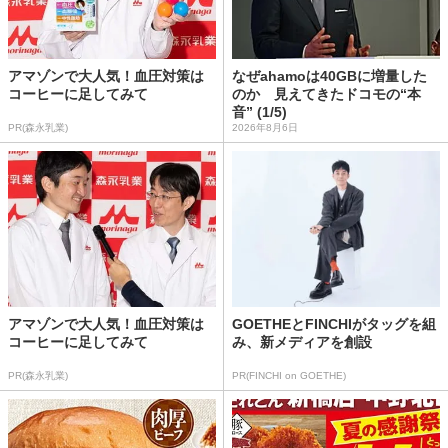
アマゾンで大人気！血圧対策は
なぜahamoは40GBに増量した
コーヒーに足してみて
のか 見えてきたドコモの“本
音” (1/5)
PR(森永乳業)
2026年8月6日
アマゾンで大人気！血圧対策は
GOETHEとFINCHIがタッグを組
コーヒーに足してみて
み、新メディアを創設
PR(森永乳業)
PR(FINCHI on GOETHE)