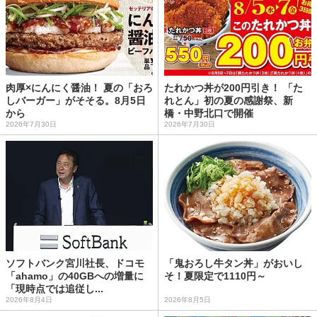
肉厚×にんにく醤油！ 夏の「おろ
たれかつ丼が200円引き！ 「た
しバーガー」がそそる。8月5日
れとん」初の夏の感謝祭、新
から
橋・中野北口で開催
2026年7月30日
2026年7月30日
ソフトバンク宮川社長、ドコモ
「鬼おろし牛タン丼」がおいし
「ahamo」の40GBへの増量に
そ！夏限定で1110円～
「現時点では追従し...
2026年8月4日
2026年8月5日