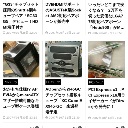
“G33”チップセット
DVI/HDMIサポート
いったいどこまで安
採用のShuttle製キ
のASUSTeK製Sock
くなる？ 2万円を
ューブベア「SG33
et AM2対応ベアボ
切った安価なLGA7
G5」デビュー！HD
ーンが販売中
75対応ベアボーン
MI端子付き
「Hetis900」がMSI
から
2007年07月26日 22:00
2007年06月28日 23:19
2007年04月27日 23:50
PCパーツ
PCパーツ
PCパーツ
おかもち仕様!? AP
AOpenからi945GC
PCI Express x1→P
EVIAからmicroATX
チップセット搭載キ
CI Express x16用ラ
マザー搭載可能なキ
ューブ「XC Cube E
イザーカードがDira
ューブ型ケース登場
X945-GC」来週登
cから発売に！
場予定
2007年08月30日 23:15
2007年10月11日 21:30
2007年10月13日 21:30
AD
AD
AD