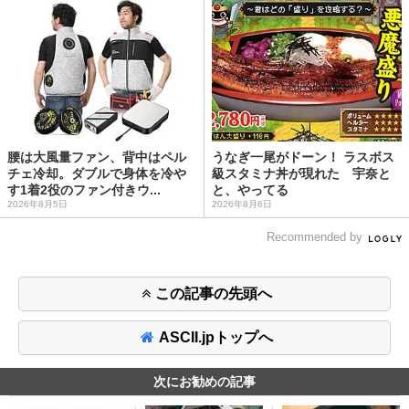
腰は大風量ファン、背中はペル
うなぎ一尾がドーン！ ラスボス
チェ冷却。ダブルで身体を冷や
級スタミナ丼が現れた 宇奈と
す1着2役のファン付きウ...
と、やってる
2026年8月5日
2026年8月6日
Recommended by
この記事の先頭へ
ASCII.jpトップへ
次にお勧めの記事