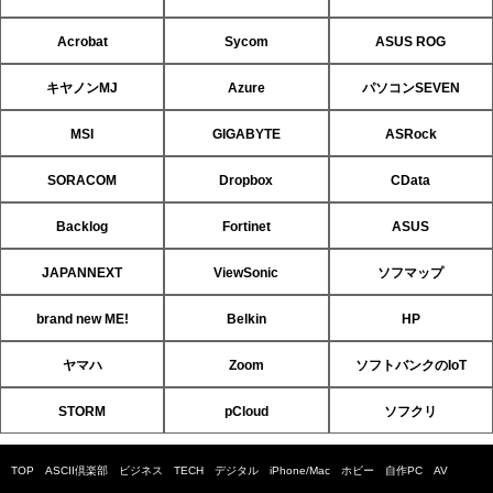
Acrobat
Sycom
ASUS ROG
キヤノンMJ
Azure
パソコンSEVEN
MSI
GIGABYTE
ASRock
SORACOM
Dropbox
CData
Backlog
Fortinet
ASUS
JAPANNEXT
ViewSonic
ソフマップ
brand new ME!
Belkin
HP
ヤマハ
Zoom
ソフトバンクのIoT
STORM
pCloud
ソフクリ
TOP
ASCII倶楽部
ビジネス
TECH
デジタル
iPhone/Mac
ホビー
自作PC
AV