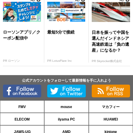
ローソンアプリ／ク
最短5分で接続
日本を振って中国を
ーポン配信中
選んだインドネシア
高速鉄道は「負の遺
産」になるか？
PR ローソン
PR LotusFlare Inc
PR Skyrocket株式会社
公式アカウントをフォローして最新情報を手に入れよう
FMV
mouse
マカフィー
ELECOM
iiyama PC
HUAWEI
JAWS-UG
AMD
kintone