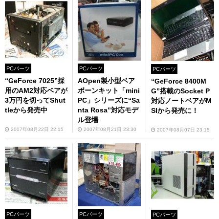
PCパーツ
PCパーツ
PCパーツ
“GeForce 7025”採
AOpen製小型ベア
“GeForce 8400M
用のAM2対応ベアが
ボーンキット「mini
G”搭載のSocket P
3万円を切ってShut
PC」シリーズに“Sa
対応ノートベアがM
tleから発売中
nta Rosa”対応モデ
SIから発売に！
ル登場
2007年08月22日 22:15
2007年08月21日 23:30
2007年08月07日 23:15
PCパーツ
PCパーツ
PCパーツ