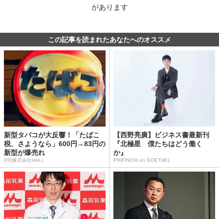
があります
この記事を読まれたあなたへのオススメ
新型タバコが大反響！「たばこ
【西野亮廣】ビジネス書最新刊
税、さようなら」600円→83円の
『北極星 僕たちはどう働く
新型が爆売れ
か』
PR(株式会社HAL)
PR(FINCHI on GOETHE)