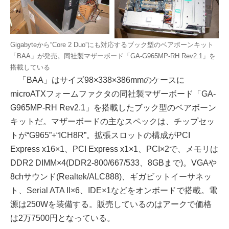
Gigabyteから“Core 2 Duo”にも対応するブック型のベアボーンキット
「BAA」が発売。同社製マザーボード「GA-G965MP-RH Rev2.1」を
搭載している
「BAA」はサイズ98×338×386mmのケースに
microATXフォームファクタの同社製マザーボード「GA-
G965MP-RH Rev2.1」を搭載したブック型のベアボーン
キットだ。マザーボードの主なスペックは、チップセッ
トが“G965”+“ICH8R”。拡張スロットの構成がPCI
Express x16×1、PCI Express x1×1、PCI×2で、メモリは
DDR2 DIMM×4(DDR2-800/667/533、8GBまで)。VGAや
8chサウンド(Realtek/ALC888)、ギガビットイーサネッ
ト、Serial ATA II×6、IDE×1などをオンボードで搭載。電
源は250Wを装備する。販売しているのはアークで価格
は2万7500円となっている。