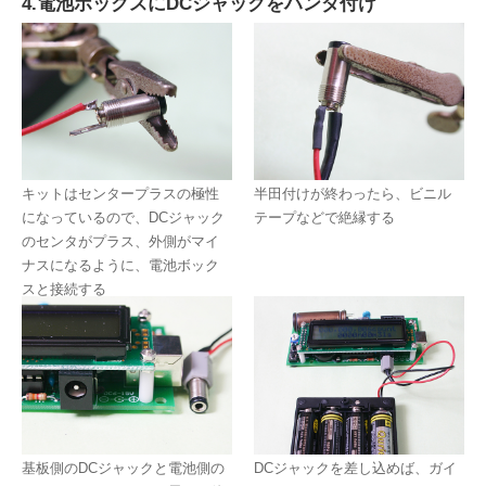
4.電池ボックスにDCジャックをハンダ付け
キットはセンタープラスの極性
半田付けが終わったら、ビニル
になっているので、DCジャック
テープなどで絶縁する
のセンタがプラス、外側がマイ
ナスになるように、電池ボック
スと接続する
基板側のDCジャックと電池側の
DCジャックを差し込めば、ガイ