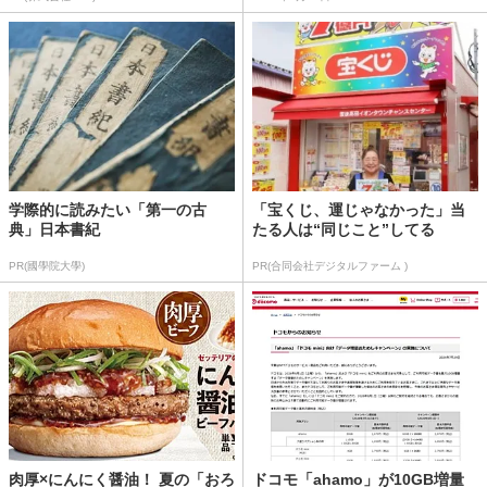
学際的に読みたい「第一の古
「宝くじ、運じゃなかった」当
典」日本書紀
たる人は“同じこと”してる
PR(國學院大學)
PR(合同会社デジタルファーム )
肉厚×にんにく醤油！ 夏の「おろ
ドコモ「ahamo」が10GB増量