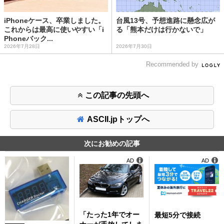
iPhoneケース、卒業しました。
台風13号、予想進路に懸念広が
これからは最高に使いやすい「i
る「熊本だけは行かないで」
Phoneバック...
2026年7月28日
2026年7月30日
Recommended by
この記事の先頭へ
ASCII.jpトップへ
次にお勧めの記事
AD
AD
「たった1年でオー
最短5分で接続