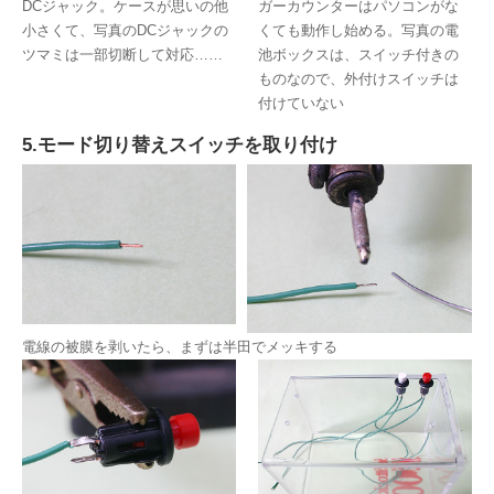
DCジャック。ケースが思いの他
ガーカウンターはパソコンがな
小さくて、写真のDCジャックの
くても動作し始める。写真の電
ツマミは一部切断して対応……
池ボックスは、スイッチ付きの
ものなので、外付けスイッチは
付けていない
5.モード切り替えスイッチを取り付け
電線の被膜を剥いたら、まずは半田でメッキする