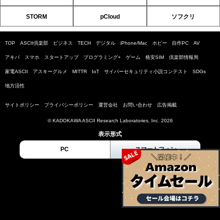
STORM
pCloud
ソフクリ
TOP
ASCII倶楽部
ビジネス
TECH
デジタル
iPhone/Mac
ホビー
自作PC
AV
アキバ
スマホ
スタートアップ
プログラミング+
ゲーム
格安SIM
倶楽部情報局
家電ASCII
アスキーグルメ
MITTR
IoT
サイバーセキュリティ小説コンテスト
SDGs
地方活性
サイトポリシー
プライバシーポリシー
運営会社
お問い合わせ
広告掲載
© KADOKAWA ASCII Research Laboratories, Inc. 2026
表示形式
PC
スマートフォン