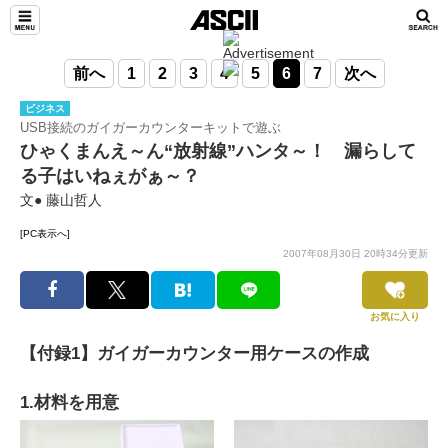
前へ
1
2
3
4
5
6
7
次へ
ビジネス
USB接続のガイガーカウンターキットで遊ぶ
ひゃくまんえ～ん“放射線”ハンタ～！ 漏らして
る子はいねぇがぁ～？
文● 藤山哲人
[PC表示へ]
2007年08月30日 20時34分更新
お気に入り
【付録1】ガイガーカウンター用ケースの作成
1.材料を用意