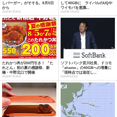
しバーガー」がそそる。8月5日
して40GBに ライバルのUQや
から
ワイモバを意識...
2026年7月30日
2026年7月29日
たれかつ丼が200円引き！ 「た
ソフトバンク宮川社長、ドコモ
れとん」初の夏の感謝祭、新
「ahamo」の40GBへの増量に
橋・中野北口で開催
「現時点では追従し...
2026年7月30日
2026年8月4日