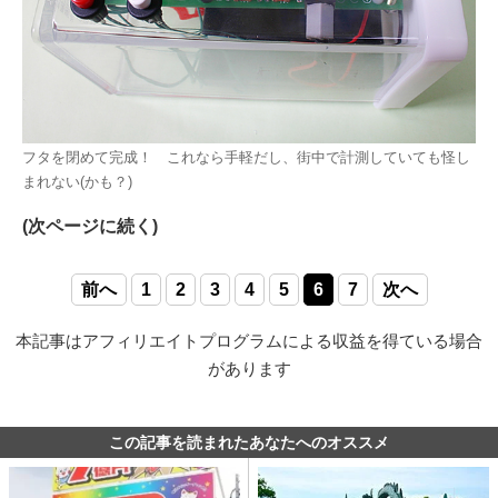
フタを閉めて完成！ これなら手軽だし、街中で計測していても怪し
まれない(かも？)
(次ページに続く)
前へ
1
2
3
4
5
6
7
次へ
本記事はアフィリエイトプログラムによる収益を得ている場合
があります
この記事を読まれたあなたへのオススメ