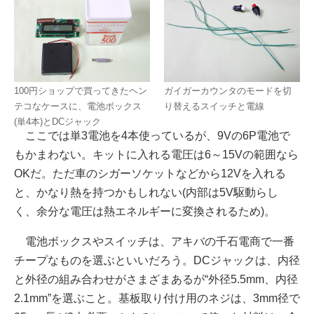
100円ショップで買ってきたヘン
ガイガーカウンタのモードを切
テコなケースに、電池ボックス
り替えるスイッチと電線
(単4本)とDCジャック
ここでは単3電池を4本使っているが、9Vの6P電池で
もかまわない。キットに入れる電圧は6～15Vの範囲なら
OKだ。ただ車のシガーソケットなどから12Vを入れる
と、かなり熱を持つかもしれない(内部は5V駆動らし
く、余分な電圧は熱エネルギーに変換されるため)。
電池ボックスやスイッチは、アキバの千石電商で一番
チープなものを選ぶといいだろう。DCジャックは、内径
と外径の組み合わせがさまざまあるが“外径5.5mm、内径
2.1mm”を選ぶこと。基板取り付け用のネジは、3mm径で