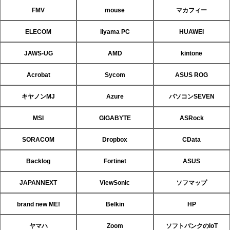
FMV
mouse
マカフィー
ELECOM
iiyama PC
HUAWEI
JAWS-UG
AMD
kintone
Acrobat
Sycom
ASUS ROG
キヤノンMJ
Azure
パソコンSEVEN
MSI
GIGABYTE
ASRock
SORACOM
Dropbox
CData
Backlog
Fortinet
ASUS
JAPANNEXT
ViewSonic
ソフマップ
brand new ME!
Belkin
HP
ヤマハ
Zoom
ソフトバンクのIoT