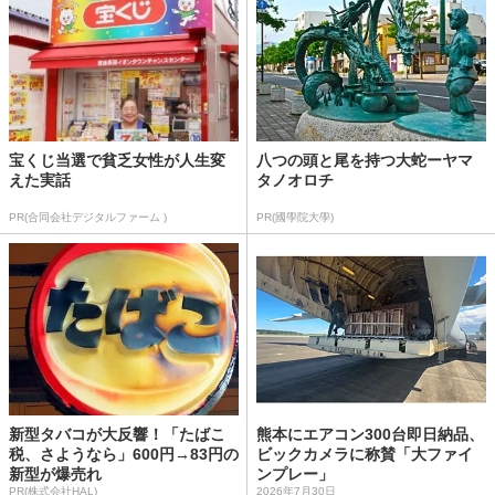
宝くじ当選で貧乏女性が人生変
八つの頭と尾を持つ大蛇ーヤマ
えた実話
タノオロチ
PR(合同会社デジタルファーム )
PR(國學院大學)
新型タバコが大反響！「たばこ
熊本にエアコン300台即日納品、
税、さようなら」600円→83円の
ビックカメラに称賛「大ファイ
新型が爆売れ
ンプレー」
PR(株式会社HAL)
2026年7月30日