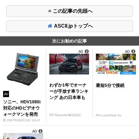
この記事の先頭へ
ASCII.jpトップへ
次にお勧めの記事
AD
AD
わずか1年でオーナ
最短5分で接続
ーが手放す車ランキ
AV
ング あの日本車も
ソニー、HDV1080i
対応のHDビデオウ
ォークマンを発売
PR Skyrocket株式会社
PR LotusFlare Inc
2007年08月23日 14:47
AD