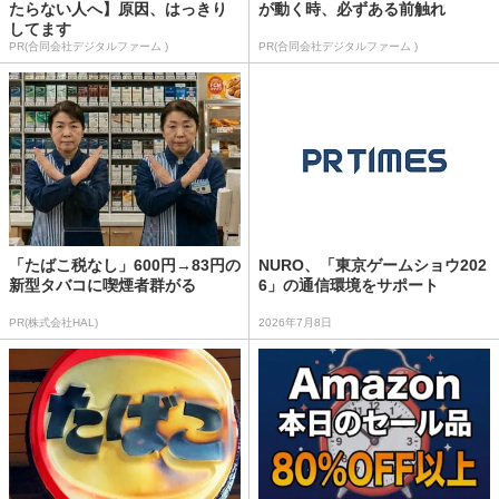
たらない人へ】原因、はっきり
が動く時、必ずある前触れ
してます
PR(合同会社デジタルファーム )
PR(合同会社デジタルファーム )
「たばこ税なし」600円→83円の
NURO、「東京ゲームショウ202
新型タバコに喫煙者群がる
6」の通信環境をサポート
PR(株式会社HAL)
2026年7月8日