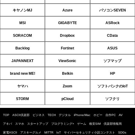
キヤノンMJ
Azure
パソコンSEVEN
MSI
GIGABYTE
ASRock
SORACOM
Dropbox
CData
Backlog
Fortinet
ASUS
JAPANNEXT
ViewSonic
ソフマップ
brand new ME!
Belkin
HP
ヤマハ
Zoom
ソフトバンクのIoT
STORM
pCloud
ソフクリ
TOP
ASCII倶楽部
ビジネス
TECH
デジタル
iPhone/Mac
ホビー
自作PC
AV
アキバ
スマホ
スタートアップ
プログラミング+
ゲーム
格安SIM
倶楽部情報局
家電ASCII
アスキーグルメ
MITTR
IoT
サイバーセキュリティ小説コンテスト
SDGs