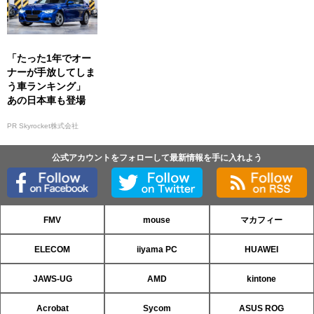
「たった1年でオー
ナーが手放してしま
う車ランキング」
あの日本車も登場
PR Skyrocket株式会社
公式アカウントをフォローして最新情報を手に入れよう
FMV
mouse
マカフィー
ELECOM
iiyama PC
HUAWEI
JAWS-UG
AMD
kintone
Acrobat
Sycom
ASUS ROG