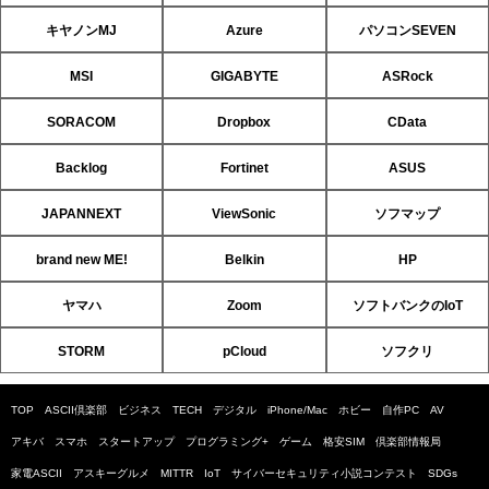
キヤノンMJ
Azure
パソコンSEVEN
MSI
GIGABYTE
ASRock
SORACOM
Dropbox
CData
Backlog
Fortinet
ASUS
JAPANNEXT
ViewSonic
ソフマップ
brand new ME!
Belkin
HP
ヤマハ
Zoom
ソフトバンクのIoT
STORM
pCloud
ソフクリ
TOP
ASCII倶楽部
ビジネス
TECH
デジタル
iPhone/Mac
ホビー
自作PC
AV
アキバ
スマホ
スタートアップ
プログラミング+
ゲーム
格安SIM
倶楽部情報局
家電ASCII
アスキーグルメ
MITTR
IoT
サイバーセキュリティ小説コンテスト
SDGs