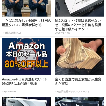
「たばこ税なし」600円→83円の
M.2スロット×7基は見逃せない
新型タバコに喫煙者群がる
ぜ！究極のパワーと性能を発揮
する超ド級ハイエンド...
PR(株式会社HAL)
2026年6月7日
Amazon今日も見逃せない！8
宝くじ当選で貧乏女性が人生変
0%OFF以上が続々登場
えた実話
PR(Amazon)
PR(合同会社デジタルファーム )