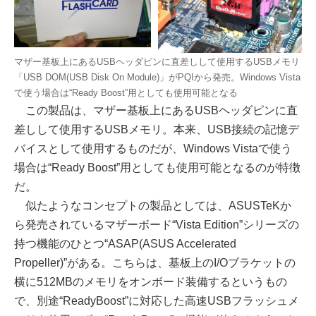
マザー基板上にあるUSBヘッダピンに直差しして使用するUSBメモリ
「USB DOM(USB Disk On Module)」がPQIから発売。Windows Vista
で使う場合は“Ready Boost”用としても使用可能となる
この製品は、マザー基板上にあるUSBヘッダピンに直
差しして使用するUSBメモリ。本来、USB接続の記憶デ
バイスとして使用するものだが、Windows Vistaで使う
場合は“Ready Boost”用としても使用可能となるのが特徴
だ。
似たようなコンセプトの製品としては、ASUSTeKか
ら発売されているマザーボード“Vista Edition”シリーズの
持つ機能のひとつ“ASAP(ASUS Accelerated
Propeller)”がある。こちらは、基板上のI/Oブラケットの
横に512MBのメモリをオンボード装備するというもの
で、別途“ReadyBoost”に対応した高速USBフラッシュメ