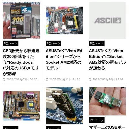
PCパーツ
PCパーツ
PCパーツ
ASUSTeKの“Vista
CFD販売から転送速
ASUSTeK“Vista Ed
Edition”にSocket
度200倍速をうた
ition”シリーズから
AM2対応の新モデル
う“Ready Boos
Socket AM2対応の
が加わる
t”対応のUSBメモリ
モデル！
が登場!
2007年03月24日 22:01
2007年02月03日 00:00
2007年04月11日 21:14
PCパーツ
マザー上のUSBポー
PCパーツ
PCパーツ