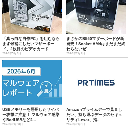
「真っ白な自作PC」を組むなら
まさかのB550マザーボードが新
まず候補にしたいマザーボー
発売！Socket AM4はまだまだ終
ド。2枚目のビデオカード...
わらないぜ...
2026年5月3日
2026年7月1日
USBメモリーを悪用したサイバ
Amazonプライムデーで見直し
ー攻撃に注意！ マルウェア感染
たい、持ち運ぶデータのセキュ
やBadUSBなど4...
リティLexar、指...
2026年7月30日
2026年7月8日