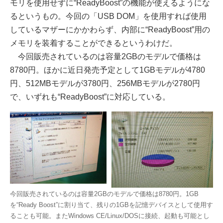
モリを使用せずに“ReadyBoost”の機能が使えるようにな
るというもの。今回の「USB DOM」を使用すれば使用
しているマザーにかかわらず、内部に“ReadyBoost”用の
メモリを装着することができるというわけだ。
今回販売されているのは容量2GBのモデルで価格は
8780円。ほかに近日発売予定として1GBモデルが4780
円、512MBモデルが3780円、256MBモデルが2780円
で、いずれも“ReadyBoost”に対応している。
今回販売されているのは容量2GBのモデルで価格は8780円。1GB
を“Ready Boost”に割り当て、残りの1GBを記憶デバイスとして使用す
ることも可能。またWindows CE/Linux/DOSに接続、起動も可能とし