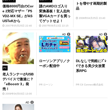
トを増やす画期的製
価格8000円台のCor
謎のAMDロゴ入り
品
e 2対応マザー「P5
変換基板！玄人志向
VD2-MX SE」がAS
製VGAカードを買っ
2008年04月25日 23:40
USTeKから
てゲットせよ！
2007年05月25日 22:40
2007年09月13日 22:15
AD
AD
ローソンアプリ／ク
DLなしで気軽にﾌﾟﾚ
ーポン配信中
ｲできる美少女放置
PC
系RPG
老人ランナーがUSB
デバイスで激速に？
「eBoostr 3」発
PR ローソン
PR C4 Connect株式会社
売！
2009年04月03日 13:00
AD