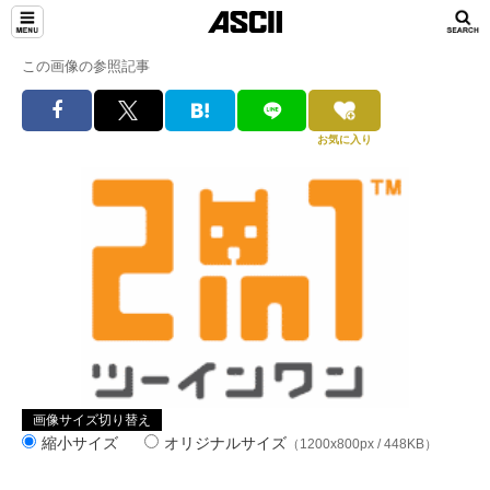
この画像の参照記事
お気に入り
画像サイズ切り替え
縮小サイズ
オリジナルサイズ
（1200x800px / 448KB）