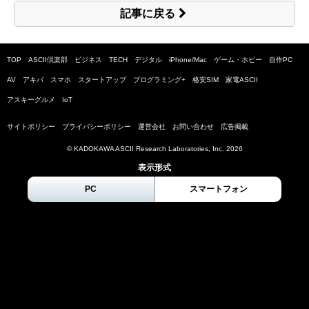
記事に戻る
TOP
ASCII倶楽部
ビジネス
TECH
デジタル
iPhone/Mac
ゲーム・ホビー
自作PC
AV
アキバ
スマホ
スタートアップ
プログラミング+
格安SIM
家電ASCII
アスキーグルメ
IoT
サイトポリシー
プライバシーポリシー
運営会社
お問い合わせ
広告掲載
© KADOKAWA ASCII Research Laboratories, Inc.
2026
表示形式
PC
スマートフォン