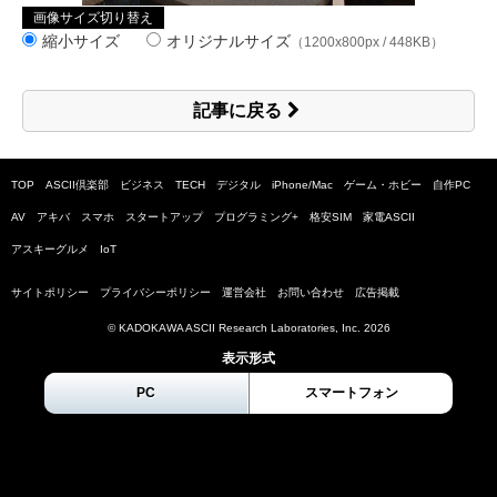
画像サイズ切り替え
縮小サイズ
オリジナルサイズ
（1200x800px / 448KB）
記事に戻る
TOP
ASCII倶楽部
ビジネス
TECH
デジタル
iPhone/Mac
ゲーム・ホビー
自作PC
AV
アキバ
スマホ
スタートアップ
プログラミング+
格安SIM
家電ASCII
アスキーグルメ
IoT
サイトポリシー
プライバシーポリシー
運営会社
お問い合わせ
広告掲載
© KADOKAWA ASCII Research Laboratories, Inc.
2026
表示形式
PC
スマートフォン