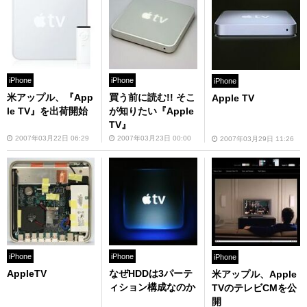
iPhone
iPhone
iPhone
米アップル、『App
買う前に読む!! そこ
Apple TV
le TV』を出荷開始
が知りたい『Apple
TV』
2007年03月22日 06:29
2007年03月23日 00:00
2007年03月29日 11:26
iPhone
iPhone
iPhone
AppleTV
なぜHDDは3パーテ
米アップル、Apple
ィション構成なのか
TVのテレビCMを公
開