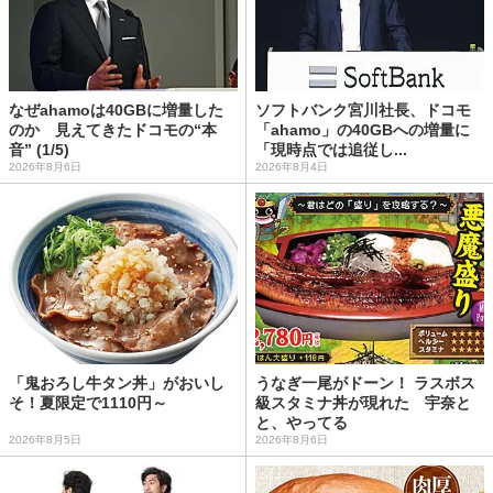
なぜahamoは40GBに増量した
ソフトバンク宮川社長、ドコモ
のか 見えてきたドコモの“本
「ahamo」の40GBへの増量に
音” (1/5)
「現時点では追従し...
2026年8月6日
2026年8月4日
「鬼おろし牛タン丼」がおいし
うなぎ一尾がドーン！ ラスボス
そ！夏限定で1110円～
級スタミナ丼が現れた 宇奈と
と、やってる
2026年8月5日
2026年8月6日