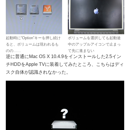
起動時に“Option”キーを押し続け
ボリュームを選択しても起動途
ると、ボリュームは現われるも
中のアップルアイコンで止まっ
のの……
て先に進まない
逆に普通にMac OS X 10.4.9をインストールした2.5イン
チHDDをApple TVに装着してみたところ、こちらはディ
スク自体が認識されなかった。