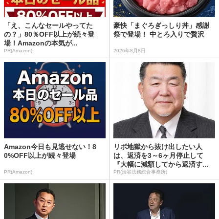
「え、こんなセールやってた
豪快「まぐろぎっしり丼」感謝
の？」80％OFF以上が続々登
祭で登場！ 中とろ入りで贅沢
場！Amazonの本気が...
PR(Amazon)
2026年8月8日
Amazon今日も見逃せない！8
リボ地獄から抜け出したい人
0%OFF以上が続々登場
は、返済を3～6ヶ月停止して
『大幅に減額してから返済す...
PR(Amazon)
PR(渋谷法務総合事務所)