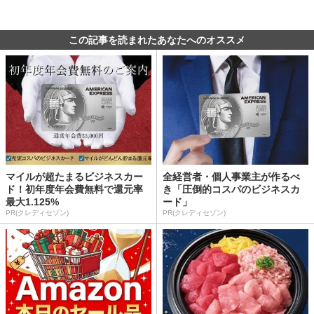
この記事を読まれたあなたへのオススメ
マイルが超たまるビジネスカー
全経営者・個人事業主が作るべ
ド！初年度年会費無料で還元率
き「圧倒的コスパのビジネスカ
最大1.125%
ード」
PR(クレディセゾン)
PR(クレディセゾン)