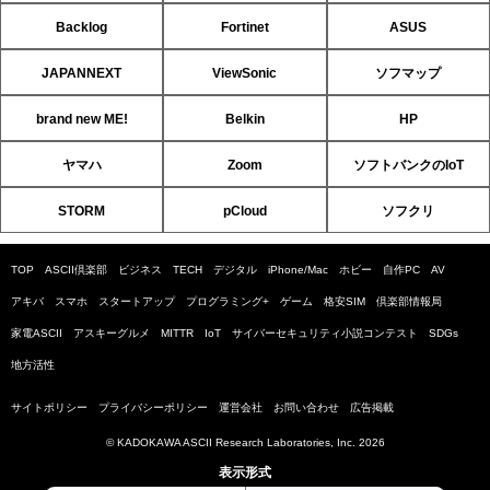
Backlog
Fortinet
ASUS
JAPANNEXT
ViewSonic
ソフマップ
brand new ME!
Belkin
HP
ヤマハ
Zoom
ソフトバンクのIoT
STORM
pCloud
ソフクリ
TOP
ASCII倶楽部
ビジネス
TECH
デジタル
iPhone/Mac
ホビー
自作PC
AV
アキバ
スマホ
スタートアップ
プログラミング+
ゲーム
格安SIM
倶楽部情報局
家電ASCII
アスキーグルメ
MITTR
IoT
サイバーセキュリティ小説コンテスト
SDGs
地方活性
サイトポリシー
プライバシーポリシー
運営会社
お問い合わせ
広告掲載
© KADOKAWA ASCII Research Laboratories, Inc. 2026
表示形式