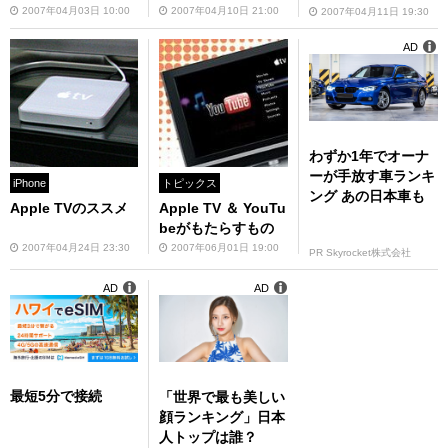
2007年04月03日 10:00
2007年04月10日 21:00
2007年04月11日 19:30
AD
わずか1年でオーナ
ーが手放す車ランキ
iPhone
トピックス
ング あの日本車も
Apple TVのススメ
Apple TV ＆ YouTu
beがもたらすもの
2007年04月24日 23:30
2007年06月01日 19:00
PR Skyrocket株式会社
AD
AD
最短5分で接続
「世界で最も美しい
顔ランキング」日本
人トップは誰？