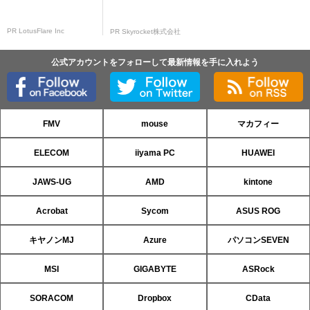
PR LotusFlare Inc
PR Skyrocket株式会社
公式アカウントをフォローして最新情報を手に入れよう
FMV
mouse
マカフィー
ELECOM
iiyama PC
HUAWEI
JAWS-UG
AMD
kintone
Acrobat
Sycom
ASUS ROG
キヤノンMJ
Azure
パソコンSEVEN
MSI
GIGABYTE
ASRock
SORACOM
Dropbox
CData