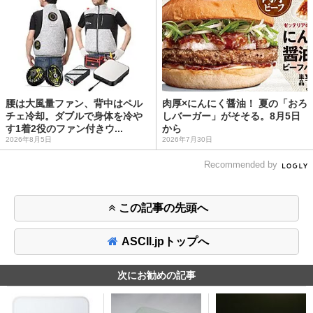
腰は大風量ファン、背中はペル
肉厚×にんにく醤油！ 夏の「おろ
チェ冷却。ダブルで身体を冷や
しバーガー」がそそる。8月5日
す1着2役のファン付きウ...
から
2026年8月5日
2026年7月30日
Recommended by
この記事の先頭へ
ASCII.jpトップへ
次にお勧めの記事