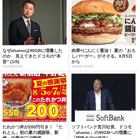
なぜahamoは40GBに増量した
肉厚×にんにく醤油！ 夏の「おろ
のか 見えてきたドコモの“本
しバーガー」がそそる。8月5日
音” (1/5)
から
2026年8月6日
2026年7月30日
たれかつ丼が200円引き！ 「た
ソフトバンク宮川社長、ドコモ
れとん」初の夏の感謝祭、新
「ahamo」の40GBへの増量に