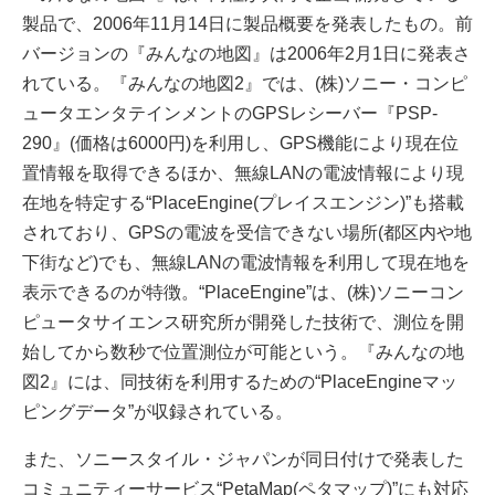
製品で、2006年11月14日に製品概要を発表したもの。前
バージョンの『みんなの地図』は2006年2月1日に発表さ
れている。『みんなの地図2』では、(株)ソニー・コンピ
ュータエンタテインメントのGPSレシーバー『PSP-
290』(価格は6000円)を利用し、GPS機能により現在位
置情報を取得できるほか、無線LANの電波情報により現
在地を特定する“PlaceEngine(プレイスエンジン)”も搭載
されており、GPSの電波を受信できない場所(都区内や地
下街など)でも、無線LANの電波情報を利用して現在地を
表示できるのが特徴。“PlaceEngine”は、(株)ソニーコン
ピュータサイエンス研究所が開発した技術で、測位を開
始してから数秒で位置測位が可能という。『みんなの地
図2』には、同技術を利用するための“PlaceEngineマッ
ピングデータ”が収録されている。
また、ソニースタイル・ジャパンが同日付けで発表した
コミュニティーサービス“PetaMap(ペタマップ)”にも対応