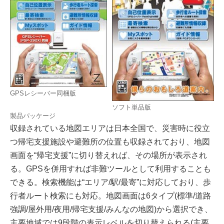
GPSレシーバー同梱版
ソフト単品版
製品パッケージ
収録されている地図エリアは日本全国で、災害時に役立
つ帰宅支援施設や避難所の位置も収録されており、地図
画面を“帰宅支援”に切り替えれば、その場所が表示され
る。GPSを併用すれば非難ツールとして利用することも
できる。検索機能は“エリア/駅/最寄”に対応しており、歩
行者ルート検索にも対応。地図画面は6タイプ(標準/道路
強調/屋外用/夜用/帰宅支援/みんなの地図)から選択でき、
主要地域では9段階の表示レベルを切り替えられる(主要