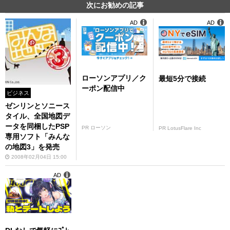
次にお勧めの記事
AD
AD
ローソンアプリ／ク
最短5分で接続
ーポン配信中
ビジネス
ゼンリンとソニース
タイル、全国地図デ
ータを同梱したPSP
PR ローソン
PR LotusFlare Inc
専用ソフト「みんな
の地図3」を発売
2008年02月04日 15:00
AD