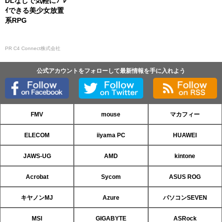
DLなしで気軽にﾌﾟﾚ
ｲできる美少女放置
系RPG
PR C4 Connect株式会社
公式アカウントをフォローして最新情報を手に入れよう
FMV
mouse
マカフィー
ELECOM
iiyama PC
HUAWEI
JAWS-UG
AMD
kintone
Acrobat
Sycom
ASUS ROG
キヤノンMJ
Azure
パソコンSEVEN
MSI
GIGABYTE
ASRock