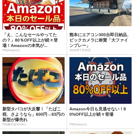
「え、こんなセールやってた
熊本にエアコン300台即日納品、
の？」80％OFF以上が続々登
ビックカメラに称賛「大ファイ
場！Amazonの本気が...
ンプレー」
PR(Amazon)
2026年7月30日
新型タバコが大反響！「たばこ
Amazon今日も見逃せない！8
税、さようなら」600円→83円の
0%OFF以上が続々登場
新型が爆売れ
PR(株式会社HAL)
PR(Amazon)