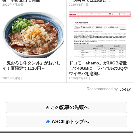
橋・中野北口で開催
「現時点では追従し...
2026年7月30日
2026年8月4日
「鬼おろし牛タン丼」がおいし
ドコモ「ahamo」が10GB増量
そ！夏限定で1110円～
して40GBに ライバルのUQや
ワイモバを意識...
2026年8月5日
2026年7月29日
Recommended by
この記事の先頭へ
ASCII.jpトップへ