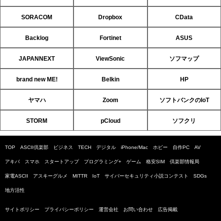
SORACOM
Dropbox
CData
Backlog
Fortinet
ASUS
JAPANNEXT
ViewSonic
ソフマップ
brand new ME!
Belkin
HP
ヤマハ
Zoom
ソフトバンクのIoT
STORM
pCloud
ソフクリ
TOP
ASCII倶楽部
ビジネス
TECH
デジタル
iPhone/Mac
ホビー
自作PC
AV
アキバ
スマホ
スタートアップ
プログラミング+
ゲーム
格安SIM
倶楽部情報局
家電ASCII
アスキーグルメ
MITTR
IoT
サイバーセキュリティ小説コンテスト
SDGs
地方活性
サイトポリシー
プライバシーポリシー
運営会社
お問い合わせ
広告掲載