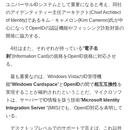
ユニバーサルIDシステムとして重要になると考え、同社
のアイデンティティー主任アーキテクト(Chief Architect
of Identity)であるキム・キャメロン(Kim Cameron)氏が中
心になってOpenIDの認証機能やフィッシング詐欺対策の
開発に協力する。
4社はまた、それぞれが持っている“
電子名
刺
”(Information Card)の規格をOpenID規格に対応させ
る。
最も重要なのは、Windows VistaのID管理機
能“
Windows Cardspace
”と
OpenID
の間で
相互互換性
を
実現することが確約されたということだ。マイクロソフ
トは、サーバーでID情報を扱う技術“
Microsoft Identity
Integration Server
”(MIIS)でも、OpenID対応を表明して
いる。
デスクトップレベルでのサポートで言えば、これ以外