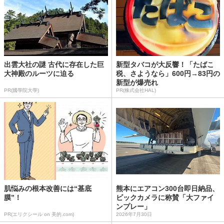
出雲大社の謎 古代に存在した巨
新型タバコが大反響！「たばこ
大神殿のルーツに迫る
税、さようなら」600円→83円の
新型が爆売れ
PR(國學院大學)
PR(株式会社HAL)
肌悩みの根本改善には“基底
熊本にエアコン300台即日納品、
膜”！
ビックカメラに称賛「大ファイ
ンプレー」
PR(エリクシール on 美的.com)
2026年7月30日