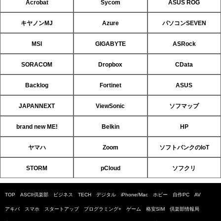
Acrobat
Sycom
ASUS ROG
キヤノンMJ
Azure
パソコンSEVEN
MSI
GIGABYTE
ASRock
SORACOM
Dropbox
CData
Backlog
Fortinet
ASUS
JAPANNEXT
ViewSonic
ソフマップ
brand new ME!
Belkin
HP
ヤマハ
Zoom
ソフトバンクのIoT
STORM
pCloud
ソフクリ
TOP
ASCII倶楽部
ビジネス
TECH
デジタル
iPhone/Mac
ホビー
自作PC
AV
アキバ
スマホ
スタートアップ
プログラミング+
ゲーム
格安SIM
倶楽部情報局