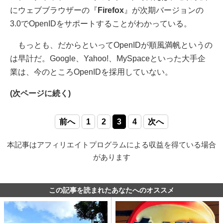
にウェブブラウザーの『
Firefox
』が次期バージョンの
3.0でOpenIDをサポートすることがわかっている。
もっとも、だからといってOpenIDが順風満帆というの
は早計だ。Google、Yahoo!、MySpaceといった大手企
業は、今のところOpenIDを採用していない。
(次ページに続く)
前へ
1
2
3
4
次へ
本記事はアフィリエイトプログラムによる収益を得ている場合
があります
この記事を読まれたあなたへのオススメ