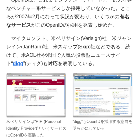
なベンチャー系サービスしか採用していなかった。とこ
ろが2007年2月になって状況が変わり、いくつかの
有名
なサービス
がこのOpenIDの採用を発表し始めた。
マイクロソフト、米ベリサイン(Verisign)社、米ジャン
レイン(JanRain)社、米スキップ(Sxip)社などである。続
けて、米AOL社や米国で人気の投票型ニュースサイ
ト“
digg
”(ディグ)も対応を表明している。
米ベリサインは“PIP (Personal
“digg”もOpenIDを採用する意向を
Identity Provider)”というサービス
明らかにしている
にOpenIDを実装した