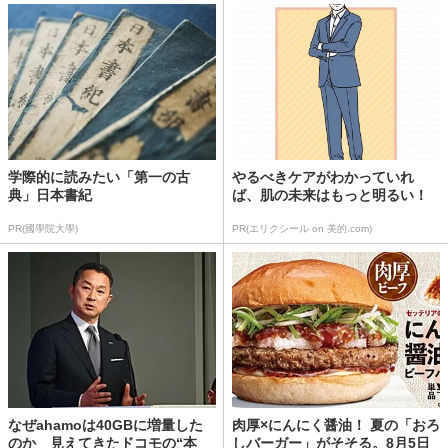
学際的に読みたい「第一の古
やるべきケアがわかっていれ
典」日本書紀
ば、肌の未来はもっと明るい！
PR(國學院大學)
PR(エリクシール on 美的.com)
なぜahamoは40GBに増量した
肉厚×にんにく醤油！ 夏の「おろ
のか 見えてきたドコモの“本
しバーガー」がそそる。8月5日