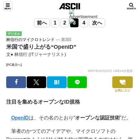
前へ
1
2
3
4
次へ
デジタル
林信行のマイクロトレンド
― 第3回
米国で盛り上がる“OpenID”
文● 林信行 (ITジャーナリスト)
[PC表示へ]
2007年03月02日 13時14分更新
お気に入り
注目を集めるオープンなID規格
OpenID
は、その名のとおり“
オープンな認証技術
”だ。
筆者のかつてのアイデアや、マイクロソフトの