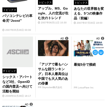
トピックス
トピックス
アップル、MS、Go
あなたの世界観を変
トピックス
ogle、人の交流が生
える、5つの映像作
パソコンテレビの革
む次のトレンド
品〈前編〉
命児“Joost”
2007年06月11日 10:30
2007年07月30日 18:00
2007年05月26日 00:00
AD
AD
「アジアで最もハン
最短5分で接続
サムな顔ランキン
ITトピック
グ」日本人最高位は
シックス・アパート
中国でも大人気のあ
など3社、OpenID
の俳優
の国内普及へ向けて
PR Skyrocket株式会社
PR LotusFlare Inc
活動を開始
2008年02月29日 18:17
AD