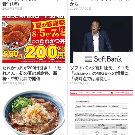
音” (1/5)
から
2026年8月6日
2026年7月30日
たれかつ丼が200円引き！ 「た
ソフトバンク宮川社長、ドコモ
れとん」初の夏の感謝祭、新
「ahamo」の40GBへの増量に
橋・中野北口で開催
「現時点では追従し...
2026年7月30日
2026年8月4日