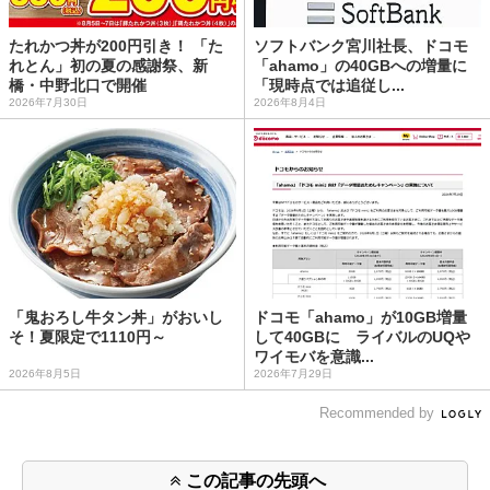
たれかつ丼が200円引き！ 「た
ソフトバンク宮川社長、ドコモ
れとん」初の夏の感謝祭、新
「ahamo」の40GBへの増量に
橋・中野北口で開催
「現時点では追従し...
2026年7月30日
2026年8月4日
「鬼おろし牛タン丼」がおいし
ドコモ「ahamo」が10GB増量
そ！夏限定で1110円～
して40GBに ライバルのUQや
ワイモバを意識...
2026年8月5日
2026年7月29日
Recommended by
この記事の先頭へ