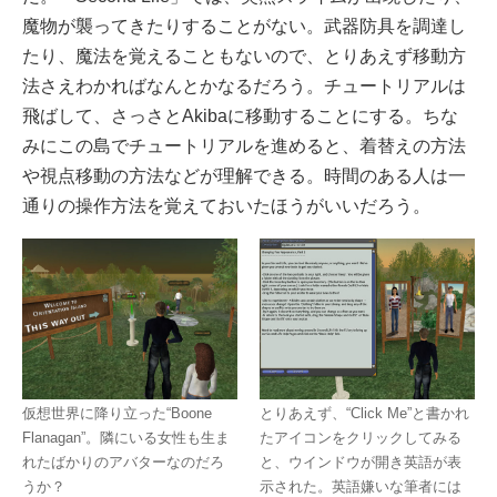
魔物が襲ってきたりすることがない。武器防具を調達し
たり、魔法を覚えることもないので、とりあえず移動方
法さえわかればなんとかなるだろう。チュートリアルは
飛ばして、さっさとAkibaに移動することにする。ちな
みにこの島でチュートリアルを進めると、着替えの方法
や視点移動の方法などが理解できる。時間のある人は一
通りの操作方法を覚えておいたほうがいいだろう。
仮想世界に降り立った“Boone
とりあえず、“Click Me”と書かれ
Flanagan”。隣にいる女性も生ま
たアイコンをクリックしてみる
れたばかりのアバターなのだろ
と、ウインドウが開き英語が表
うか？
示された。英語嫌いな筆者には