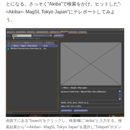
とになる。さっそく“Akiba”で検索をかけ、ヒットした“-
=Akiba=- MagSL Tokyo Japan”にテレポートしてみよ
う。
画面下にある“Search”をクリックし、検索欄に“akiba”と入力する。検
索結果から“-=Akiba=- MagSL Tokyo Japan”を選択し“Teleport”ボタン