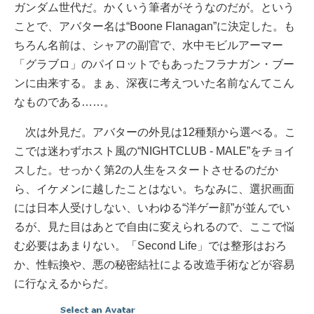
ガンダム世代だ。かくいう筆者がそうなのだが。という
ことで、アバター名は“Boone Flanagan”に決定した。も
ちろん名前は、シャアの副官で、水中モビルアーマー
「グラブロ」のパイロットでもあったフラナガン・ブー
ンに由来する。まぁ、深夜に考えついた名前なんてこん
なものである……。
次は外見だ。アバターの外見は12種類から選べる。こ
こでは迷わずホスト風の“NIGHTCLUB - MALE”をチョイ
スした。せっかく第2の人生をスタートさせるのだか
ら、イケメンに越したことはない。ちなみに、選択画面
には日本人受けしない、いわゆる“洋ゲー顔”が並んでい
るが、見た目はあとで自由に変えられるので、ここで悩
む必要はあまりない。「Second Life」では整形はおろ
か、性転換や、悪の秘密結社による改造手術などが容易
に行なえるからだ。