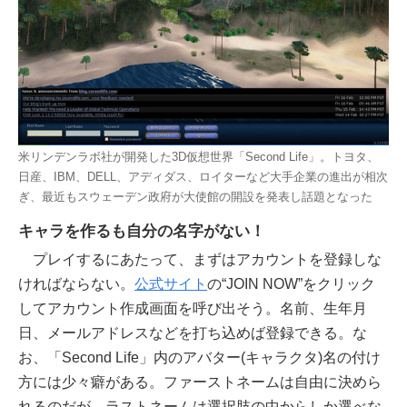
米リンデンラボ社が開発した3D仮想世界「Second Life」。トヨタ、
日産、IBM、DELL、アディダス、ロイターなど大手企業の進出が相次
ぎ、最近もスウェーデン政府が大使館の開設を発表し話題となった
キャラを作るも自分の名字がない！
プレイするにあたって、まずはアカウントを登録しな
ければならない。
公式サイト
の“JOIN NOW”をクリック
してアカウント作成画面を呼び出そう。名前、生年月
日、メールアドレスなどを打ち込めば登録できる。な
お、「Second Life」内のアバター(キャラクタ)名の付け
方には少々癖がある。ファーストネームは自由に決めら
れるのだが、ラストネームは選択肢の中からしか選べな