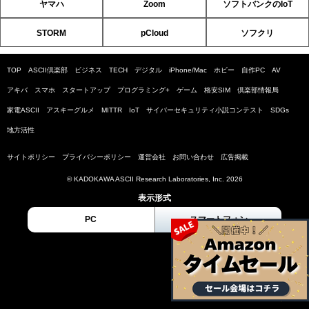
ヤマハ
Zoom
ソフトバンクのIoT
STORM
pCloud
ソフクリ
TOP
ASCII倶楽部
ビジネス
TECH
デジタル
iPhone/Mac
ホビー
自作PC
AV
アキバ
スマホ
スタートアップ
プログラミング+
ゲーム
格安SIM
倶楽部情報局
家電ASCII
アスキーグルメ
MITTR
IoT
サイバーセキュリティ小説コンテスト
SDGs
地方活性
サイトポリシー
プライバシーポリシー
運営会社
お問い合わせ
広告掲載
© KADOKAWA ASCII Research Laboratories, Inc. 2026
表示形式
PC
スマートフォン