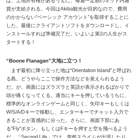
は、土地所有権があるうえに、毎週一定額のネット内通
貨が支給される。今回はAkiba観光が目的なので、費用
のかからない“ベーシック アカウント”を取得することに
した。最後にクライアントソフトをダウンロードし、イ
ンストールすれば準備完了だ。いよいよ第2の人生がス
タートする！
“Boone Flanagan”大地に立つ！
まず最初に降り立った地は“Orientation Island”と呼ばれ
る島。どうやらここで操作方法などを覚えられるよう
だ。が、画面にはズラズラと英語が表示されるばかりで
頭が痛くなってくる。適当にキーを押しているうちに、
標準的なオンラインゲームと同じく、矢印キーもしくは
W/S/A/Dキーで移動し、エンターキーでチャット入力で
きることが直感的に分った。さらに、画面下部にあ
る“Fly”ボタン、もしくはFキーを押すと空を飛べるよう
だ。「Second Life」では、突然スライムが出現したり、