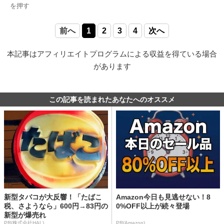
を押す
前へ
1
2
3
4
次へ
本記事はアフィリエイトプログラムによる収益を得ている場合
があります
この記事を読まれたあなたへのオススメ
新型タバコが大反響！「たばこ
Amazon今日も見逃せない！8
税、さようなら」600円→83円の
0%OFF以上が続々登場
新型が爆売れ
PR(株式会社HAL)
PR(Amazon)