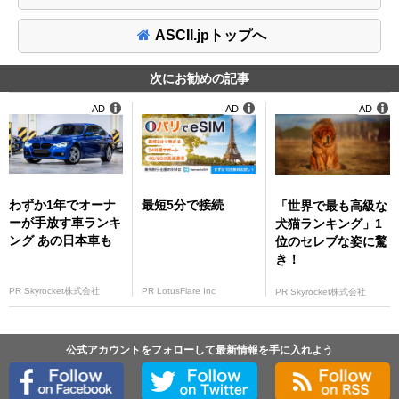
ASCII.jpトップへ
次にお勧めの記事
AD
AD
AD
わずか1年でオーナ
最短5分で接続
「世界で最も高級な
ーが手放す車ランキ
犬猫ランキング」1
ング あの日本車も
位のセレブな姿に驚
き！
PR Skyrocket株式会社
PR LotusFlare Inc
PR Skyrocket株式会社
公式アカウントをフォローして最新情報を手に入れよう