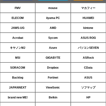
FMV
mouse
マカフィー
ELECOM
iiyama PC
HUAWEI
JAWS-UG
AMD
kintone
Acrobat
Sycom
ASUS ROG
キヤノンMJ
Azure
パソコンSEVEN
MSI
GIGABYTE
ASRock
SORACOM
Dropbox
CData
Backlog
Fortinet
ASUS
JAPANNEXT
ViewSonic
ソフマップ
brand new ME!
Belkin
HP