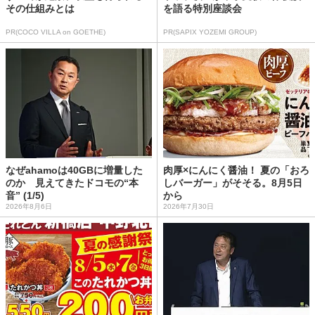
その仕組みとは
を語る特別座談会
PR(COCO VILLA on GOETHE)
PR(SAPIX YOZEMI GROUP)
なぜahamoは40GBに増量した
肉厚×にんにく醤油！ 夏の「おろ
のか 見えてきたドコモの“本
しバーガー」がそそる。8月5日
音” (1/5)
から
2026年8月6日
2026年7月30日