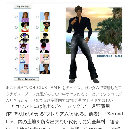
ホスト風の“NIGHTCLUB - MALE”をチョイス。ガンダムで登場したフ
ラナガン・ブーンは脂がのった中年オヤジだろう！というツッコミが
入りそうだが、せめて仮想空間内では“モテ男”でいさせてほしい
アカウントには無料の“ベーシック”と、月額費用
($9.95/月)のかかる“プレミアム”がある。前者は「Second
Life」内の土地を所有出来ない代わりに完全無料。後者