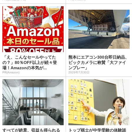
「え、こんなセールやってた
熊本にエアコン300台即日納品、
の？」80％OFF以上が続々登
ビックカメラに称賛「大ファイ
場！Amazonの本気が...
ンプレー」
PR(Amazon)
2026年7月30日
すべてが絶景、収益も得られる
トップ棋士が中学受験の体験談