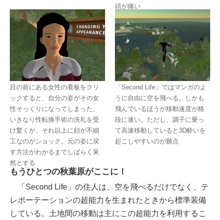
頭が痛い
目の前にある女性の看板をクリ
「Second Life」ではマンガのよ
ックすると、自分の姿がその女
うに自由に空を飛べる。しかも
性そっくりになってしまった。
飛んでいるほうが移動速度が格
いきなり性転換手術の洗礼を受
段に速い。ただし、調子に乗っ
け驚くが、それ以上に顔が不細
て高速移動していると3D酔いを
工なのがショック。元の姿に戻
起こしやすいのが難点
す方法がわかるまでしばらく呆
然とする
もうひとつの秋葉原がここに！
「Second Life」の住人は、空を飛べるだけでなく、テ
レポーテーションの超能力を生まれたときから標準装備
している。土地間の移動は主にこの超能力を利用するこ